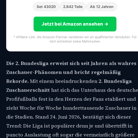
Set 43020
2.842 Teile
Ab 12 Jahren
Jetzt bei Amazon ansehen →
* Affiliate-Link. Als Amazon-Partner verdienen wir an qualifizierten Verkäufen. Für
dich entstehen keine Mehrkosten.
Die 2. Bundesliga erweist sich seit Jahren als wahres
Zuschauer-Phänomen und bricht regelmäßig
Rekorde.
Mit einem beeindruckenden
2. Bundesliga
Zuschauerschnitt
hat sich das Unterhaus des deutsch
Profifußballs fest in den Herzen der Fans etabliert und
zieht Woche für Woche hunderttausende Zuschauer in
die Stadien. Stand 24. Juni 2026, bestätigt sich dieser
Trend: Die Liga ist populärer denn je und übertrifft in
puncto Auslastung oft sogar die vermeintlich größere