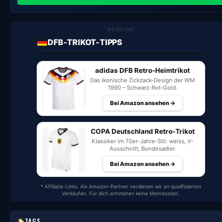
WERBUNG
DFB-TRIKOT-TIPPS
adidas DFB Retro-Heimtrikot
Das ikonische Zickzack-Design der WM
1990 – Schwarz-Rot-Gold.
Bei Amazon ansehen →
COPA Deutschland Retro-Trikot
Klassiker im 70er-Jahre-Stil: weiss, V-
Ausschnitt, Bundesadler.
Bei Amazon ansehen →
* Affiliate-Links. Als Amazon-Partner verdienen wir an qualifizierten
Verkäufen. Für dich entstehen keine Mehrkosten.
TAGS