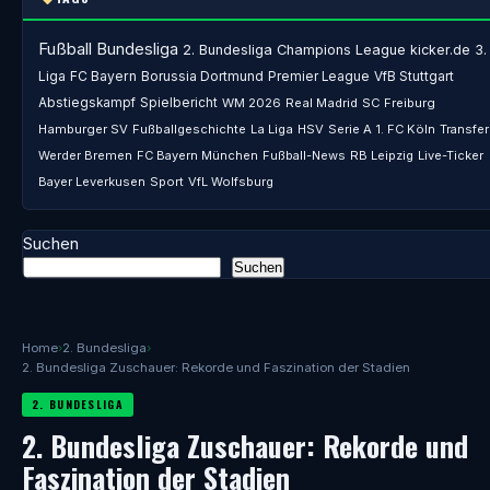
Fußball
Bundesliga
2. Bundesliga
Champions League
kicker.de
3.
Liga
FC Bayern
Borussia Dortmund
Premier League
VfB Stuttgart
Abstiegskampf
Spielbericht
WM 2026
Real Madrid
SC Freiburg
Hamburger SV
Fußballgeschichte
La Liga
HSV
Serie A
1. FC Köln
Transfer
Werder Bremen
FC Bayern München
Fußball-News
RB Leipzig
Live-Ticker
Bayer Leverkusen
Sport
VfL Wolfsburg
Suchen
Suchen
Home
›
2. Bundesliga
›
2. Bundesliga Zuschauer: Rekorde und Faszination der Stadien
2. BUNDESLIGA
2. Bundesliga Zuschauer: Rekorde und
Faszination der Stadien