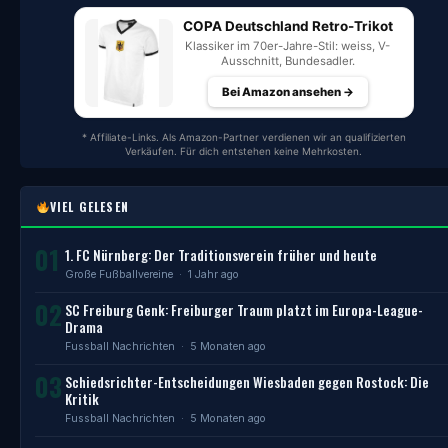
COPA Deutschland Retro-Trikot
Klassiker im 70er-Jahre-Stil: weiss, V-
Ausschnitt, Bundesadler.
Bei Amazon ansehen →
* Affiliate-Links. Als Amazon-Partner verdienen wir an qualifizierten
Verkäufen. Für dich entstehen keine Mehrkosten.
VIEL GELESEN
01
1. FC Nürnberg: Der Traditionsverein früher und heute
Große Fußballvereine
· 1 Jahr ago
02
SC Freiburg Genk: Freiburger Traum platzt im Europa-League-
Drama
Fussball Nachrichten
· 5 Monaten ago
03
Schiedsrichter-Entscheidungen Wiesbaden gegen Rostock: Die
Kritik
Fussball Nachrichten
· 5 Monaten ago