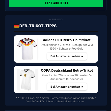
JETZT ANMELDEN
WERBUNG
DFB-TRIKOT-TIPPS
adidas DFB Retro-Heimtrikot
Das ikonische Zickzack-Design der WM
1990 – Schwarz-Rot-Gold.
Bei Amazon ansehen →
COPA Deutschland Retro-Trikot
Klassiker im 70er-Jahre-Stil: weiss, V-
Ausschnitt, Bundesadler.
Bei Amazon ansehen →
* Affiliate-Links. Als Amazon-Partner verdienen wir an qualifizierten
Verkäufen. Für dich entstehen keine Mehrkosten.