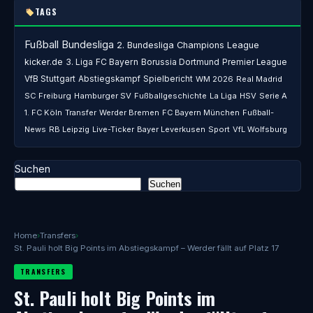
TAGS
Fußball
Bundesliga
2. Bundesliga
Champions League
kicker.de
3. Liga
FC Bayern
Borussia Dortmund
Premier League
VfB Stuttgart
Abstiegskampf
Spielbericht
WM 2026
Real Madrid
SC Freiburg
Hamburger SV
Fußballgeschichte
La Liga
HSV
Serie A
1. FC Köln
Transfer
Werder Bremen
FC Bayern München
Fußball-
News
RB Leipzig
Live-Ticker
Bayer Leverkusen
Sport
VfL Wolfsburg
Suchen
Suchen
Home
›
Transfers
›
St. Pauli holt Big Points im Abstiegskampf – Werder fällt auf Platz 17
TRANSFERS
St. Pauli holt Big Points im