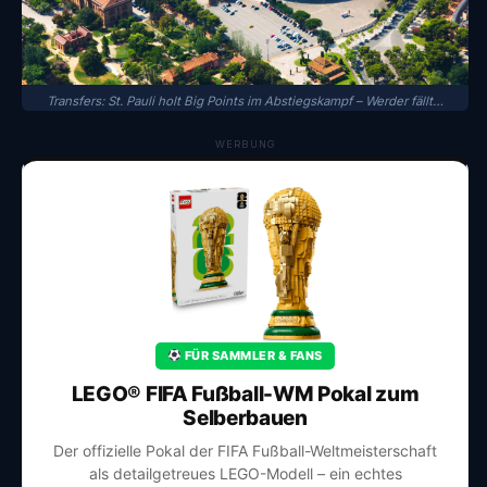
Transfers: St. Pauli holt Big Points im Abstiegskampf – Werder fällt…
WERBUNG
FÜR SAMMLER & FANS
LEGO® FIFA Fußball-WM Pokal zum
Selberbauen
Der offizielle Pokal der FIFA Fußball-Weltmeisterschaft
als detailgetreues LEGO-Modell – ein echtes