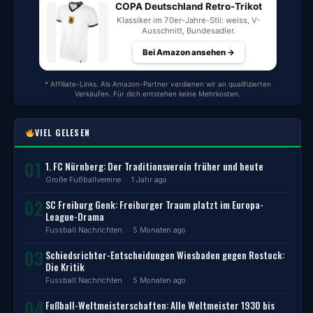
COPA Deutschland Retro-Trikot
Klassiker im 70er-Jahre-Stil: weiss, V-
Ausschnitt, Bundesadler.
Bei Amazon ansehen →
* Affiliate-Links. Als Amazon-Partner verdienen wir an qualifizierten
Verkäufen. Für dich entstehen keine Mehrkosten.
VIEL GELESEN
01
1. FC Nürnberg: Der Traditionsverein früher und heute
Große Fußballvereine
· 1 Jahr ago
02
SC Freiburg Genk: Freiburger Traum platzt im Europa-
League-Drama
Fussball Nachrichten
· 5 Monaten ago
03
Schiedsrichter-Entscheidungen Wiesbaden gegen Rostock:
Die Kritik
Fussball Nachrichten
· 5 Monaten ago
04
Fußball-Weltmeisterschaften: Alle Weltmeister 1930 bis