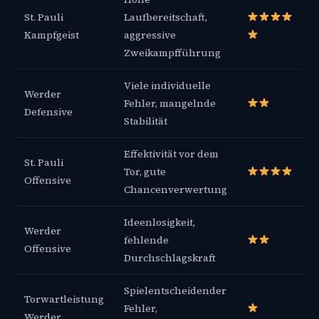
St. Pauli
Laufbereitschaft,
Kampfgeist
aggressive
Zweikampfführung
Viele individuelle
Werder
Fehler, mangelnde
Defensive
Stabilität
Effektivität vor dem
St. Pauli
Tor, gute
Offensive
Chancenverwertung
Ideenlosigkeit,
Werder
fehlende
Offensive
Durchschlagskraft
Spielentscheidender
Torwartleistung
Fehler,
Werder