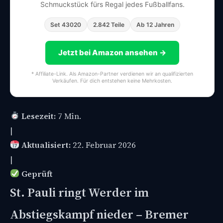
Schmuckstück fürs Regal jedes Fußballfans.
Set 43020
2.842 Teile
Ab 12 Jahren
Jetzt bei Amazon ansehen →
* Affiliate-Link. Als Amazon-Partner verdienen wir an qualifizierten
Verkäufen. Für dich entstehen keine Mehrkosten.
Lesezeit:
7 Min.
|
Aktualisiert:
22. Februar 2026
|
Geprüft
St. Pauli ringt Werder im
Abstiegskampf nieder – Bremer