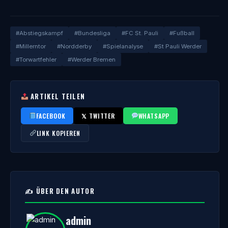
#Abstiegskampf
#Bundesliga
#FC St. Pauli
#Fußball
#Millerntor
#Nordderby
#Spielanalyse
#St Pauli Werder
#Torwartfehler
#Werder Bremen
ARTIKEL TEILEN
FACEBOOK
𝕏 TWITTER
WHATSAPP
LINK KOPIEREN
✍️ ÜBER DEN AUTOR
admin