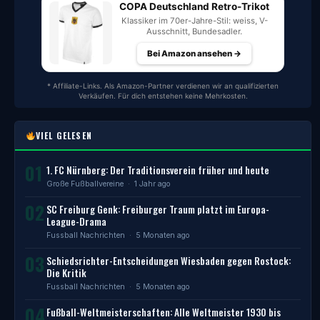
COPA Deutschland Retro-Trikot
Klassiker im 70er-Jahre-Stil: weiss, V-
Ausschnitt, Bundesadler.
Bei Amazon ansehen →
* Affiliate-Links. Als Amazon-Partner verdienen wir an qualifizierten
Verkäufen. Für dich entstehen keine Mehrkosten.
VIEL GELESEN
01
1. FC Nürnberg: Der Traditionsverein früher und heute
Große Fußballvereine
· 1 Jahr ago
02
SC Freiburg Genk: Freiburger Traum platzt im Europa-
League-Drama
Fussball Nachrichten
· 5 Monaten ago
03
Schiedsrichter-Entscheidungen Wiesbaden gegen Rostock:
Die Kritik
Fussball Nachrichten
· 5 Monaten ago
04
Fußball-Weltmeisterschaften: Alle Weltmeister 1930 bis