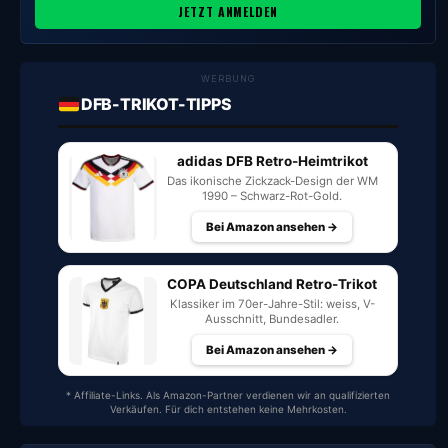
JETZT ANMELDEN
WERBUNG
DFB-TRIKOT-TIPPS
adidas DFB Retro-Heimtrikot
Das ikonische Zickzack-Design der WM
1990 – Schwarz-Rot-Gold.
Bei Amazon ansehen →
COPA Deutschland Retro-Trikot
Klassiker im 70er-Jahre-Stil: weiss, V-
Ausschnitt, Bundesadler.
Bei Amazon ansehen →
* Affiliate-Links. Als Amazon-Partner verdienen wir an qualifizierten
Verkäufen. Für dich entstehen keine Mehrkosten.