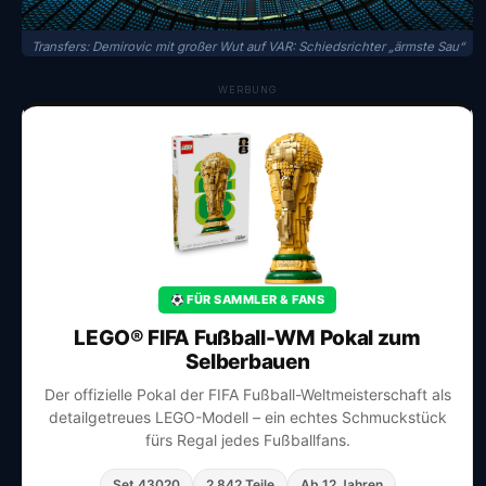
Transfers: Demirovic mit großer Wut auf VAR: Schiedsrichter „ärmste Sau“
WERBUNG
FÜR SAMMLER & FANS
LEGO® FIFA Fußball-WM Pokal zum
Selberbauen
Der offizielle Pokal der FIFA Fußball-Weltmeisterschaft als
detailgetreues LEGO-Modell – ein echtes Schmuckstück
fürs Regal jedes Fußballfans.
Set 43020
2.842 Teile
Ab 12 Jahren