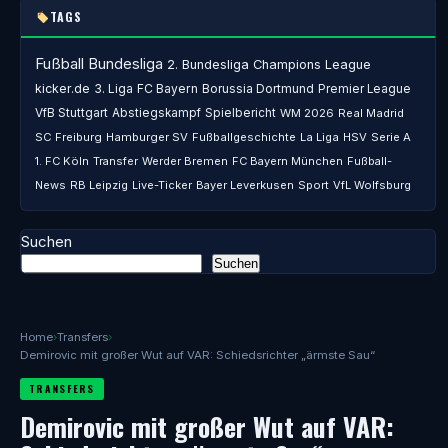
TAGS
Fußball
Bundesliga
2. Bundesliga
Champions League
kicker.de
3. Liga
FC Bayern
Borussia Dortmund
Premier League
VfB Stuttgart
Abstiegskampf
Spielbericht
WM 2026
Real Madrid
SC Freiburg
Hamburger SV
Fußballgeschichte
La Liga
HSV
Serie A
1. FC Köln
Transfer
Werder Bremen
FC Bayern München
Fußball-
News
RB Leipzig
Live-Ticker
Bayer Leverkusen
Sport
VfL Wolfsburg
Suchen
Suchen
Home
›
Transfers
›
Demirovic mit großer Wut auf VAR: Schiedsrichter „ärmste Sau“
TRANSFERS
Demirovic mit großer Wut auf VAR: