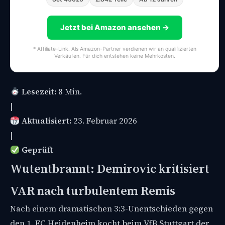
Jetzt bei Amazon ansehen →
* Affiliate-Link. Als Amazon-Partner verdienen wir an qualifizierten
Verkäufen. Für dich entstehen keine Mehrkosten.
Lesezeit:
8 Min.
|
Aktualisiert:
23. Februar 2026
|
Geprüft
Wutentbrannt: Demirovic kritisiert
VAR nach turbulentem Remis
Nach einem dramatischen 3:3-Unentschieden gegen
den 1. FC Heidenheim kocht beim VfB Stuttgart der