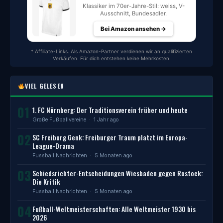
Klassiker im 70er-Jahre-Stil: weiss, V-
Ausschnitt, Bundesadler.
Bei Amazon ansehen →
* Affiliate-Links. Als Amazon-Partner verdienen wir an qualifizierten
Verkäufen. Für dich entstehen keine Mehrkosten.
VIEL GELESEN
01
1. FC Nürnberg: Der Traditionsverein früher und heute
Große Fußballvereine
· 1 Jahr ago
02
SC Freiburg Genk: Freiburger Traum platzt im Europa-
League-Drama
Fussball Nachrichten
· 5 Monaten ago
03
Schiedsrichter-Entscheidungen Wiesbaden gegen Rostock:
Die Kritik
Fussball Nachrichten
· 5 Monaten ago
04
Fußball-Weltmeisterschaften: Alle Weltmeister 1930 bis
2026