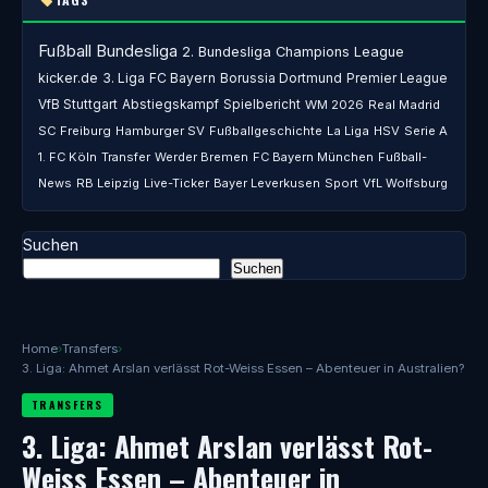
Fußball
Bundesliga
2. Bundesliga
Champions League
kicker.de
3. Liga
FC Bayern
Borussia Dortmund
Premier League
VfB Stuttgart
Abstiegskampf
Spielbericht
WM 2026
Real Madrid
SC Freiburg
Hamburger SV
Fußballgeschichte
La Liga
HSV
Serie A
1. FC Köln
Transfer
Werder Bremen
FC Bayern München
Fußball-
News
RB Leipzig
Live-Ticker
Bayer Leverkusen
Sport
VfL Wolfsburg
Suchen
Suchen
Home
›
Transfers
›
3. Liga: Ahmet Arslan verlässt Rot-Weiss Essen – Abenteuer in Australien?
TRANSFERS
3. Liga: Ahmet Arslan verlässt Rot-
Weiss Essen – Abenteuer in