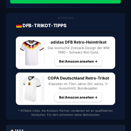
WERBUNG
DFB-TRIKOT-TIPPS
adidas DFB Retro-Heimtrikot
Das ikonische Zickzack-Design der WM
1990 – Schwarz-Rot-Gold.
Bei Amazon ansehen →
COPA Deutschland Retro-Trikot
Klassiker im 70er-Jahre-Stil: weiss, V-
Ausschnitt, Bundesadler.
Bei Amazon ansehen →
* Affiliate-Links. Als Amazon-Partner verdienen wir an qualifizierten
Verkäufen. Für dich entstehen keine Mehrkosten.
TAGS