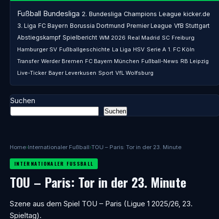
Fußball
Bundesliga
2. Bundesliga
Champions League
kicker.de
3. Liga
FC Bayern
Borussia Dortmund
Premier League
VfB Stuttgart
Abstiegskampf
Spielbericht
WM 2026
Real Madrid
SC Freiburg
Hamburger SV
Fußballgeschichte
La Liga
HSV
Serie A
1. FC Köln
Transfer
Werder Bremen
FC Bayern München
Fußball-News
RB Leipzig
Live-Ticker
Bayer Leverkusen
Sport
VfL Wolfsburg
Suchen
Suchen
Home
›
Internationaler Fußball
›
TOU – Paris: Tor in der 23. Minute
INTERNATIONALER FUSSBALL
TOU – Paris: Tor in der 23. Minute
Szene aus dem Spiel TOU – Paris (Ligue 1 2025/26, 23.
Spieltag).