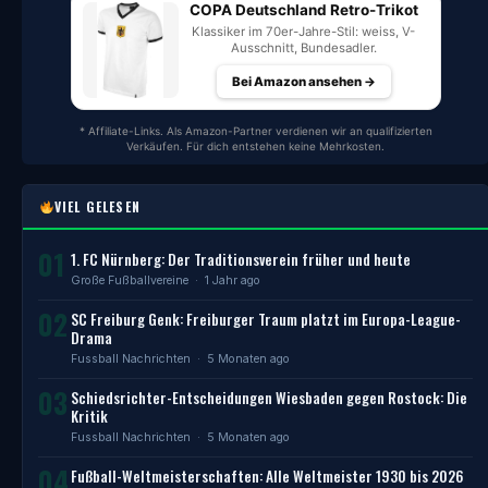
COPA Deutschland Retro-Trikot
Klassiker im 70er-Jahre-Stil: weiss, V-
Ausschnitt, Bundesadler.
Bei Amazon ansehen →
* Affiliate-Links. Als Amazon-Partner verdienen wir an qualifizierten
Verkäufen. Für dich entstehen keine Mehrkosten.
VIEL GELESEN
01
1. FC Nürnberg: Der Traditionsverein früher und heute
Große Fußballvereine
· 1 Jahr ago
02
SC Freiburg Genk: Freiburger Traum platzt im Europa-League-
Drama
Fussball Nachrichten
· 5 Monaten ago
03
Schiedsrichter-Entscheidungen Wiesbaden gegen Rostock: Die
Kritik
Fussball Nachrichten
· 5 Monaten ago
04
Fußball-Weltmeisterschaften: Alle Weltmeister 1930 bis 2026