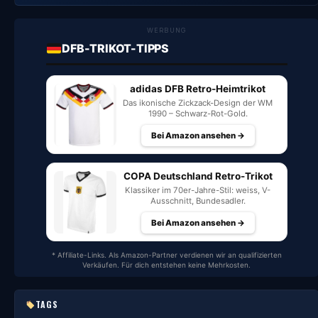
WERBUNG
DFB-TRIKOT-TIPPS
adidas DFB Retro-Heimtrikot
Das ikonische Zickzack-Design der WM
1990 – Schwarz-Rot-Gold.
Bei Amazon ansehen →
COPA Deutschland Retro-Trikot
Klassiker im 70er-Jahre-Stil: weiss, V-
Ausschnitt, Bundesadler.
Bei Amazon ansehen →
* Affiliate-Links. Als Amazon-Partner verdienen wir an qualifizierten
Verkäufen. Für dich entstehen keine Mehrkosten.
TAGS