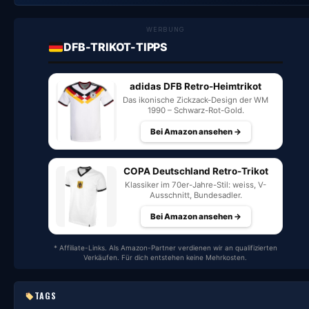
WERBUNG
DFB-TRIKOT-TIPPS
adidas DFB Retro-Heimtrikot
Das ikonische Zickzack-Design der WM
1990 – Schwarz-Rot-Gold.
Bei Amazon ansehen →
COPA Deutschland Retro-Trikot
Klassiker im 70er-Jahre-Stil: weiss, V-
Ausschnitt, Bundesadler.
Bei Amazon ansehen →
* Affiliate-Links. Als Amazon-Partner verdienen wir an qualifizierten
Verkäufen. Für dich entstehen keine Mehrkosten.
TAGS