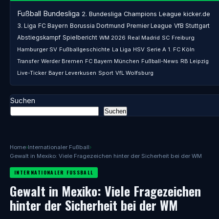
Fußball
Bundesliga
2. Bundesliga
Champions League
kicker.de
3. Liga
FC Bayern
Borussia Dortmund
Premier League
VfB Stuttgart
Abstiegskampf
Spielbericht
WM 2026
Real Madrid
SC Freiburg
Hamburger SV
Fußballgeschichte
La Liga
HSV
Serie A
1. FC Köln
Transfer
Werder Bremen
FC Bayern München
Fußball-News
RB Leipzig
Live-Ticker
Bayer Leverkusen
Sport
VfL Wolfsburg
Suchen
Suchen
Home
›
Internationaler Fußball
›
Gewalt in Mexiko: Viele Fragezeichen hinter der Sicherheit bei der WM
INTERNATIONALER FUSSBALL
Gewalt in Mexiko: Viele Fragezeichen
hinter der Sicherheit bei der WM