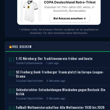
COPA Deutschland Retro-Trikot
Klassiker im 70er-Jahre-Stil: weiss, V-
Ausschnitt, Bundesadler.
Bei Amazon ansehen →
* Affiliate-Links. Als Amazon-Partner verdienen wir an qualifizierten
Verkäufen. Für dich entstehen keine Mehrkosten.
VIEL GELESEN
01
1. FC Nürnberg: Der Traditionsverein früher und heute
Große Fußballvereine
· 1 Jahr ago
02
SC Freiburg Genk: Freiburger Traum platzt im Europa-League-
Drama
Fussball Nachrichten
· 5 Monaten ago
03
Schiedsrichter-Entscheidungen Wiesbaden gegen Rostock: Die
Kritik
Fussball Nachrichten
· 5 Monaten ago
04
Fußball-Weltmeisterschaften: Alle Weltmeister 1930 bis 2026