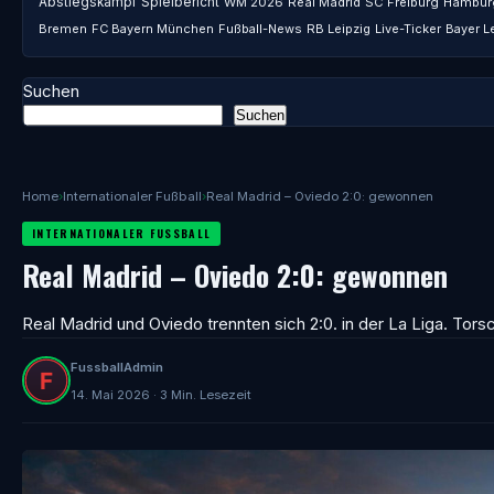
Abstiegskampf
Spielbericht
WM 2026
Real Madrid
SC Freiburg
Hambur
Bremen
FC Bayern München
Fußball-News
RB Leipzig
Live-Ticker
Bayer L
Suchen
Suchen
Home
›
Internationaler Fußball
›
Real Madrid – Oviedo 2:0: gewonnen
INTERNATIONALER FUSSBALL
Real Madrid – Oviedo 2:0: gewonnen
Real Madrid und Oviedo trennten sich 2:0. in der La Liga. Tors
FussballAdmin
14. Mai 2026 · 3 Min. Lesezeit