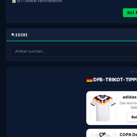
1671 Artikel veröffentlicht
ALLE 
SUCHE
WE
DFB-TRIKOT-TIPP
adidas
Das ikoni
199
Be
COPA De