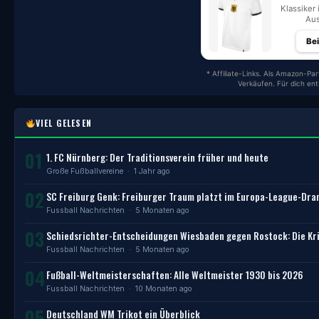
Klassiker 
Aus
Be
* Affiliate-Links. Als Amazon-Par
Verkäufen. Für dich en
VIEL GELESEN
01
1. FC Nürnberg: Der Traditionsverein früher und heute
Große Fußballvereine
· 1 Jahr ago
02
SC Freiburg Genk: Freiburger Traum platzt im Europa-League-Dr
Fussball Nachrichten
· 5 Monaten ago
03
Schiedsrichter-Entscheidungen Wiesbaden gegen Rostock: Die Kri
Fussball Nachrichten
· 5 Monaten ago
04
Fußball-Weltmeisterschaften: Alle Weltmeister 1930 bis 2026
Fussball Nachrichten
· 10 Monaten ago
05
Deutschland WM Trikot ein Überblick