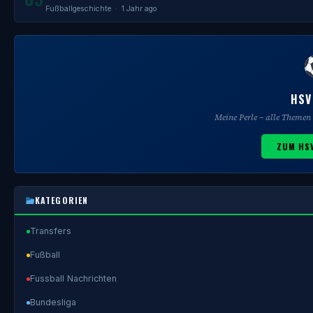
Fußballgeschichte
· 1 Jahr ago
HSV
Meine Perle – alle Theme
ZUM HS
KATEGORIEN
Transfers
Fußball
Fussball Nachrichten
Bundesliga