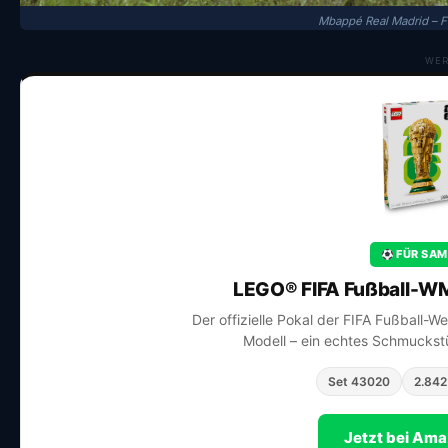
Mbappé Real Madrid – 
WE
FÜR SAM
LEGO® FIFA Fußball-WM
Der offizielle Pokal der FIFA Fußball-W
Modell – ein echtes Schmuckstü
Set 43020
2.842 
Jetzt bei Am