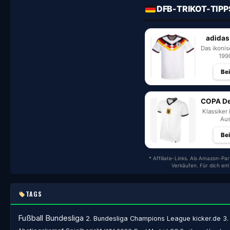
DFB-TRIKOT-TIPP
adidas
Das ikoni
199
Be
COPA De
Klassiker 
Aus
Be
* Affiliate-Links. Als Amazon-Par
Verkäufen. Für dich en
TAGS
Fußball
Bundesliga
2. Bundesliga
Champions League
kicker.de
3.