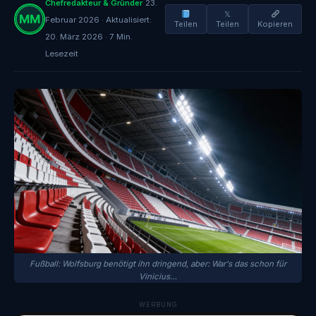
Chefredakteur & Gründer
23.
𝕏
Februar 2026 · Aktualisiert:
Teilen
Teilen
Kopieren
20. März 2026 · 7 Min.
Lesezeit
Fußball: Wolfsburg benötigt ihn dringend, aber: War's das schon für
Vinicius…
WERBUNG