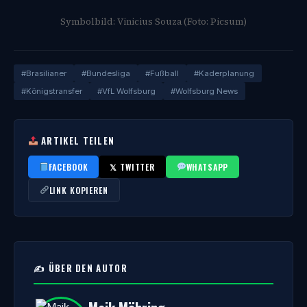
Symbolbild: Vinicius Souza (Foto: Picsum)
#Brasilianer
#Bundesliga
#Fußball
#Kaderplanung
#Königstransfer
#VfL Wolfsburg
#Wolfsburg News
ARTIKEL TEILEN
FACEBOOK
𝕏 TWITTER
WHATSAPP
LINK KOPIEREN
✍️ ÜBER DEN AUTOR