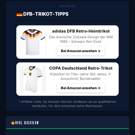
WERBUNG
DFB-TRIKOT-TIPPS
adidas DFB Retro-Heimtrikot
Das ikonische Zickzack-Design der WM
1990 – Schwarz-Rot-Gold.
Bei Amazon ansehen →
COPA Deutschland Retro-Trikot
Klassiker im 70er-Jahre-Stil: weiss, V-
Ausschnitt, Bundesadler.
Bei Amazon ansehen →
* Affiliate-Links. Als Amazon-Partner verdienen wir an qualifizierten
Verkäufen. Für dich entstehen keine Mehrkosten.
VIEL GELESEN