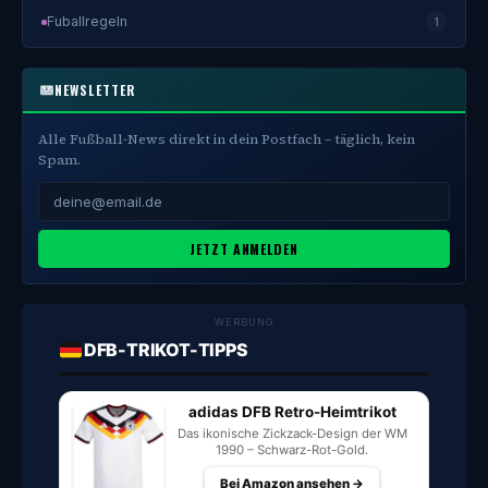
Fuballregeln
1
NEWSLETTER
Alle Fußball-News direkt in dein Postfach – täglich, kein
Spam.
JETZT ANMELDEN
WERBUNG
DFB-TRIKOT-TIPPS
adidas DFB Retro-Heimtrikot
Das ikonische Zickzack-Design der WM
1990 – Schwarz-Rot-Gold.
Bei Amazon ansehen →