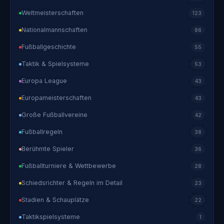
Weltmeisterschaften
123
Nationalmannschaften
86
Fußballgeschichte
55
Taktik & Spielsysteme
53
Europa League
43
Europameisterschaften
43
Große Fußballvereine
42
Fußballregeln
38
Berühmte Spieler
36
Fußballturniere & Wettbewerbe
28
Schiedsrichter & Regeln im Detail
23
Stadien & Schauplätze
22
Taktikspielsysteme
1