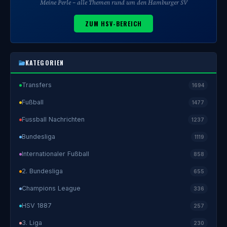
Meine Perle – alle Themen rund um den Hamburger SV
ZUM HSV-BEREICH
KATEGORIEN
Transfers
1694
Fußball
1477
Fussball Nachrichten
1237
Bundesliga
1119
Internationaler Fußball
858
2. Bundesliga
655
Champions League
336
HSV 1887
257
3. Liga
230