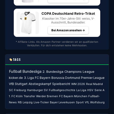
COPA Deutschland Retro-Trikot
Klassiker im 70er-Jahre-Stil: weiss, V-
Ausschnitt, Bundesadler.
Bei Amazon ansehen →
* Affiliate-Links. Als Amazon-Partner verdienen wir an qualifizierten
Verkäufen. Für dich entstehen keine Mehrkosten.
TAGS
Fußball
Bundesliga
2. Bundesliga
Champions League
kicker.de
3. Liga
FC Bayern
Borussia Dortmund
Premier League
VfB Stuttgart
Abstiegskampf
Spielbericht
WM 2026
Real Madrid
SC Freiburg
Hamburger SV
Fußballgeschichte
La Liga
HSV
Serie A
1. FC Köln
Transfer
Werder Bremen
FC Bayern München
Fußball-
News
RB Leipzig
Live-Ticker
Bayer Leverkusen
Sport
VfL Wolfsburg