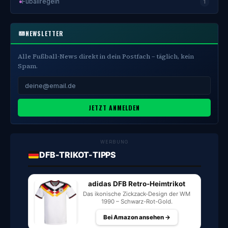
Fuballregeln
1
NEWSLETTER
Alle Fußball-News direkt in dein Postfach – täglich, kein
Spam.
JETZT ANMELDEN
WERBUNG
DFB-TRIKOT-TIPPS
adidas DFB Retro-Heimtrikot
Das ikonische Zickzack-Design der WM
1990 – Schwarz-Rot-Gold.
Bei Amazon ansehen →