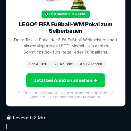
FÜR SAMMLER & FANS
LEGO® FIFA Fußball-WM Pokal zum
Selberbauen
Der offizielle Pokal der FIFA Fußball-Weltmeisterschaft
als detailgetreues LEGO-Modell – ein echtes
Schmuckstück fürs Regal jedes Fußballfans.
Set 43020
2.842 Teile
Ab 12 Jahren
Jetzt bei Amazon ansehen →
* Affiliate-Link. Als Amazon-Partner verdienen wir an qualifizierten
Verkäufen. Für dich entstehen keine Mehrkosten.
Lesezeit:
8 Min.
|