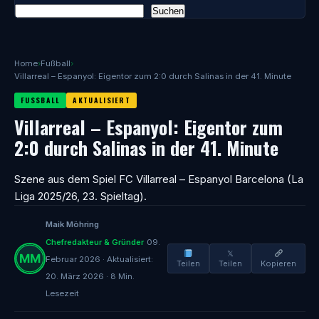
Suchen
Home
›
Fußball
›
Villarreal – Espanyol: Eigentor zum 2:0 durch Salinas in der 41. Minute
FUSSBALL
AKTUALISIERT
Villarreal – Espanyol: Eigentor zum
2:0 durch Salinas in der 41. Minute
Szene aus dem Spiel FC Villarreal – Espanyol Barcelona (La
Liga 2025/26, 23. Spieltag).
Maik Möhring
Chefredakteur & Gründer
09.
𝕏
Februar 2026 · Aktualisiert:
Teilen
Teilen
Kopieren
20. März 2026 · 8 Min.
Lesezeit