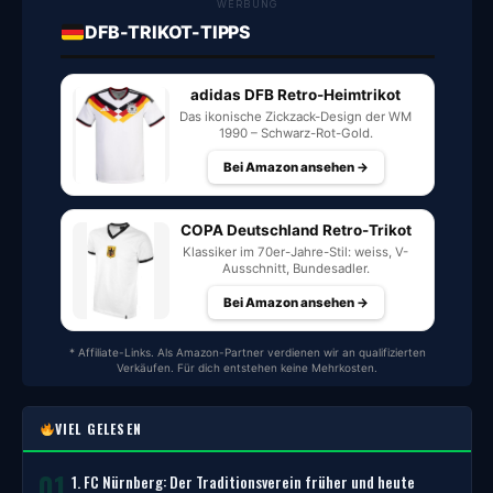
WERBUNG
DFB-TRIKOT-TIPPS
adidas DFB Retro-Heimtrikot
Das ikonische Zickzack-Design der WM
1990 – Schwarz-Rot-Gold.
Bei Amazon ansehen →
COPA Deutschland Retro-Trikot
Klassiker im 70er-Jahre-Stil: weiss, V-
Ausschnitt, Bundesadler.
Bei Amazon ansehen →
* Affiliate-Links. Als Amazon-Partner verdienen wir an qualifizierten
Verkäufen. Für dich entstehen keine Mehrkosten.
VIEL GELESEN
01
1. FC Nürnberg: Der Traditionsverein früher und heute