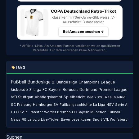
COPA Deutschland Retro-Trikot
Klassiker im 70er-Jahre-Stil: weiss, V-
Ausschnitt, Bundesadler.
Bei Amazon ansehen →
* Affiliate-Links. Als Amazon-Partner verdienen wir an qualifizierten
Verkäufen. Für dich entstehen keine Mehrkosten.
TAGS
Fußball
Bundesliga
2. Bundesliga
Champions League
kicker.de
3. Liga
FC Bayern
Borussia Dortmund
Premier League
VfB Stuttgart
Abstiegskampf
Spielbericht
WM 2026
Real Madrid
SC Freiburg
Hamburger SV
Fußballgeschichte
La Liga
HSV
Serie A
1. FC Köln
Transfer
Werder Bremen
FC Bayern München
Fußball-
News
RB Leipzig
Live-Ticker
Bayer Leverkusen
Sport
VfL Wolfsburg
Suchen