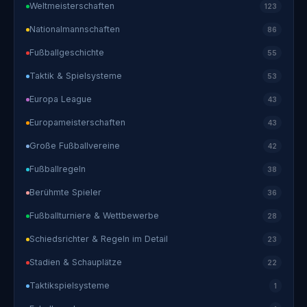
Weltmeisterschaften
123
Nationalmannschaften
86
Fußballgeschichte
55
Taktik & Spielsysteme
53
Europa League
43
Europameisterschaften
43
Große Fußballvereine
42
Fußballregeln
38
Berühmte Spieler
36
Fußballturniere & Wettbewerbe
28
Schiedsrichter & Regeln im Detail
23
Stadien & Schauplätze
22
Taktikspielsysteme
1