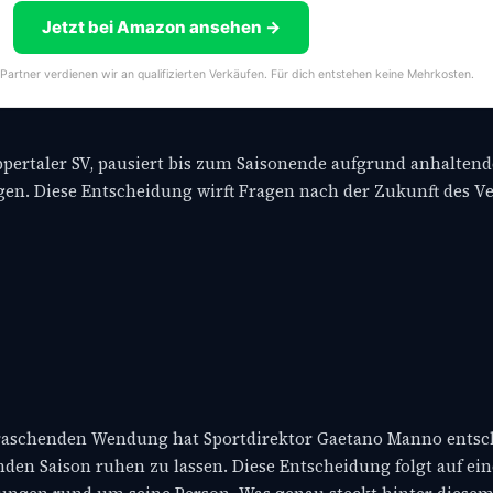
Jetzt bei Amazon ansehen →
-Partner verdienen wir an qualifizierten Verkäufen. Für dich entstehen keine Mehrkosten.
ertaler SV, pausiert bis zum Saisonende aufgrund anhaltend
n. Diese Entscheidung wirft Fragen nach der Zukunft des Ve
erraschenden Wendung hat Sportdirektor Gaetano Manno entsc
den Saison ruhen zu lassen. Diese Entscheidung folgt auf ei