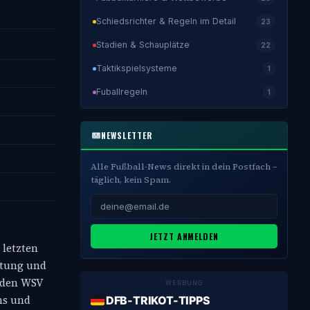
Schiedsrichter & Regeln im Detail
23
Stadien & Schauplätze
22
Taktikspielsysteme
1
Fuballregeln
1
NEWSLETTER
Alle Fußball-News direkt in dein Postfach –
täglich, kein Spam.
JETZT ANMELDEN
 letzten
htung und
m den WSV
WERBUNG
ns und
DFB-TRIKOT-TIPPS