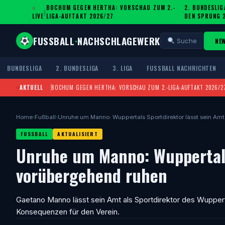
BOCHUM GEGEN HERTHA: VORSCHAU ZUM 2.-
2. BUNDESLIG
|
·
LIVE
LIGA-AUFTAKT 2026/27
DEN SPRUNG 
FUSSBALL
·
NACHSCHLAGEWERK
NE
Suche
BUNDESLIGA
2. BUNDESLIGA
3. LIGA
FUSSBALL NACHRICHTEN
AKTUELL
BOCHUM GEGEN HERTHA: VORSCHAU ZUM 2.-LIGA-AUFTAKT 2026/2
Home
›
Fußball
›
Unruhe um Manno: Wuppertals Sportdirektor lässt sein Am
FUSSBALL
AKTUALISIERT
Unruhe um Manno: Wuppertals
vorübergehend ruhen
Gaetano Manno lässt sein Amt als Sportdirektor des Wupperta
Konsequenzen für den Verein.