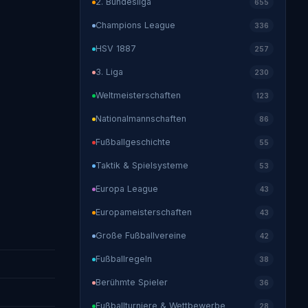
2. Bundesliga
655
Champions League
336
HSV 1887
257
3. Liga
230
Weltmeisterschaften
123
Nationalmannschaften
86
Fußballgeschichte
55
Taktik & Spielsysteme
53
Europa League
43
Europameisterschaften
43
Große Fußballvereine
42
Fußballregeln
38
Berühmte Spieler
36
Fußballturniere & Wettbewerbe
28