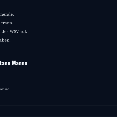
onende.
Person.
 des WSV auf.
haben.
etano Manno
Manno