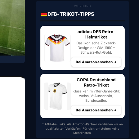
WERBUNG
DFB-TRIKOT-TIPPS
adidas DFB Retro-
Heimtrikot
Das ikonische Zickzack-
Design der WM 1990 –
Schwarz-Rot-Gold.
Bei Amazon ansehen →
COPA Deutschland
Retro-Trikot
Klassiker im 70er-Jahre-Stil:
weiss, V-Ausschnitt,
Bundesadler.
Bei Amazon ansehen →
* Affiliate-Links. Als Amazon-Partner verdienen wir an
qualifizierten Verkäufen. Für dich entstehen keine
Mehrkosten.