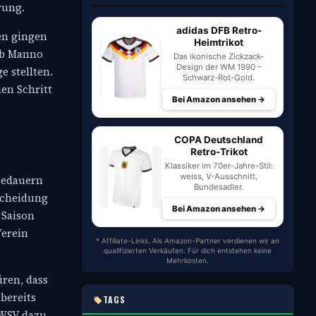
rung.
adidas DFB Retro-
en gingen
Heimtrikot
 ob Manno
Das ikonische Zickzack-
Design der WM 1990 –
e stellten.
Schwarz-Rot-Gold.
en Schritt
Bei Amazon ansehen →
COPA Deutschland
Retro-Trikot
Klassiker im 70er-Jahre-Stil:
weiss, V-Ausschnitt,
 Bedauern
Bundesadler.
tscheidung
Bei Amazon ansehen →
 Saison
Verein
* Affiliate-Links. Als Amazon-Partner verdienen wir an
qualifizierten Verkäufen. Für dich entstehen keine
Mehrkosten.
üren, dass
bereits
TAGS
r WSV dazu