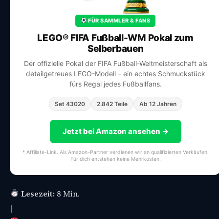
FÜR SAMMLER & FANS
LEGO® FIFA Fußball-WM Pokal zum
Selberbauen
Der offizielle Pokal der FIFA Fußball-Weltmeisterschaft als
detailgetreues LEGO-Modell – ein echtes Schmuckstück
fürs Regal jedes Fußballfans.
Set 43020
2.842 Teile
Ab 12 Jahren
Jetzt bei Amazon ansehen →
* Affiliate-Link. Als Amazon-Partner verdienen wir an qualifizierten Verkäufen.
Für dich entstehen keine Mehrkosten.
Lesezeit:
8 Min.
|