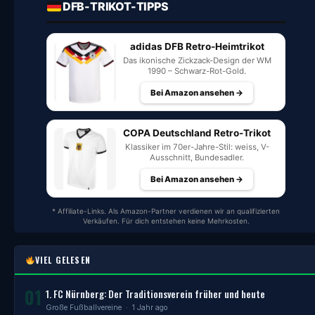
DFB-TRIKOT-TIPPS
adidas DFB Retro-Heimtrikot
Das ikonische Zickzack-Design der WM
1990 – Schwarz-Rot-Gold.
Bei Amazon ansehen →
COPA Deutschland Retro-Trikot
Klassiker im 70er-Jahre-Stil: weiss, V-
Ausschnitt, Bundesadler.
Bei Amazon ansehen →
* Affiliate-Links. Als Amazon-Partner verdienen wir an qualifizierten
Verkäufen. Für dich entstehen keine Mehrkosten.
VIEL GELESEN
01
1. FC Nürnberg: Der Traditionsverein früher und heute
Große Fußballvereine
· 1 Jahr ago