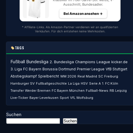
Klassiker im 70er-Jahre-Stil: weiss, V-
Ausschnitt, Bundesadler.
Bei Amazon ansehen →
* Affiliate-Links. Als Amazon-Partner verdienen wir an qualifizierten
Verkäufen. Für dich entstehen keine Mehrkosten.
TAGS
Fußball
Bundesliga
2. Bundesliga
Champions League
kicker.de
3. Liga
FC Bayern
Borussia Dortmund
Premier League
VfB Stuttgart
Abstiegskampf
Spielbericht
WM 2026
Real Madrid
SC Freiburg
Hamburger SV
Fußballgeschichte
La Liga
HSV
Serie A
1. FC Köln
Transfer
Werder Bremen
FC Bayern München
Fußball-News
RB Leipzig
Live-Ticker
Bayer Leverkusen
Sport
VfL Wolfsburg
Suchen
Suchen