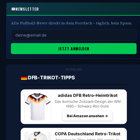
NEWSLETTER
Alle Fußball-News direkt in dein Postfach – täglich, kein Spam.
JETZT ANMELDEN
WERBUNG
DFB-TRIKOT-TIPPS
adidas DFB Retro-Heimtrikot
Das ikonische Zickzack-Design der WM
1990 – Schwarz-Rot-Gold.
Bei Amazon ansehen →
COPA Deutschland Retro-Trikot