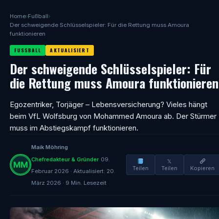
Home
›
Fußball
›
Der schweigende Schlüsselspieler: Für die Rettung muss Amoura
funktionieren
FUSSBALL
AKTUALISIERT
Der schweigende Schlüsselspieler: Für
die Rettung muss Amoura funktionieren
Egozentriker, Torjäger – Lebensversicherung? Vieles hängt
beim VfL Wolfsburg von Mohammed Amoura ab. Der Stürmer
muss im Abstiegskampf funktionieren.
Maik Möhring
Chefredakteur & Gründer
09.
𝕏
Teilen
Teilen
Kopieren
Februar 2026 · Aktualisiert: 20.
März 2026 · 9 Min. Lesezeit