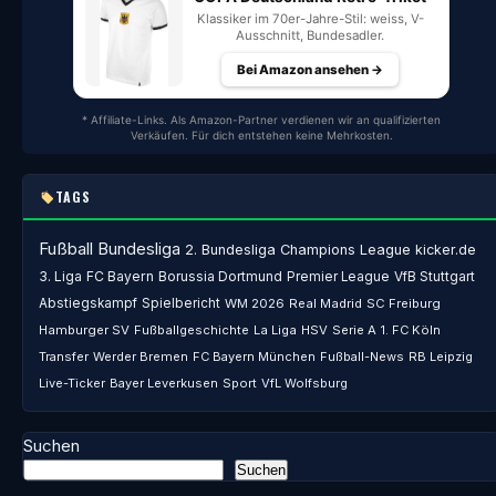
Klassiker im 70er-Jahre-Stil: weiss, V-
Ausschnitt, Bundesadler.
Bei Amazon ansehen →
* Affiliate-Links. Als Amazon-Partner verdienen wir an qualifizierten
Verkäufen. Für dich entstehen keine Mehrkosten.
TAGS
Fußball
Bundesliga
2. Bundesliga
Champions League
kicker.de
3. Liga
FC Bayern
Borussia Dortmund
Premier League
VfB Stuttgart
Abstiegskampf
Spielbericht
WM 2026
Real Madrid
SC Freiburg
Hamburger SV
Fußballgeschichte
La Liga
HSV
Serie A
1. FC Köln
Transfer
Werder Bremen
FC Bayern München
Fußball-News
RB Leipzig
Live-Ticker
Bayer Leverkusen
Sport
VfL Wolfsburg
Suchen
Suchen