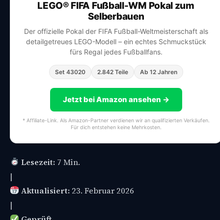
LEGO® FIFA Fußball-WM Pokal zum
Selberbauen
Der offizielle Pokal der FIFA Fußball-Weltmeisterschaft als
detailgetreues LEGO-Modell – ein echtes Schmuckstück
fürs Regal jedes Fußballfans.
Set 43020
2.842 Teile
Ab 12 Jahren
Jetzt bei Amazon ansehen →
* Affiliate-Link. Als Amazon-Partner verdienen wir an qualifizierten Verkäufen.
Für dich entstehen keine Mehrkosten.
Lesezeit:
7 Min.
|
Aktualisiert:
23. Februar 2026
|
Geprüft