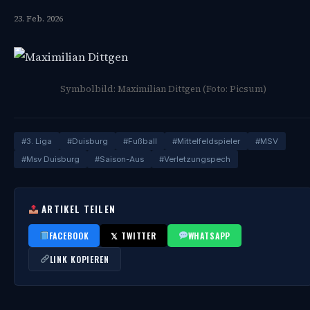
23. Feb. 2026
Symbolbild: Maximilian Dittgen (Foto: Picsum)
#3. Liga
#Duisburg
#Fußball
#Mittelfeldspieler
#MSV
#Msv Duisburg
#Saison-Aus
#Verletzungspech
ARTIKEL TEILEN
FACEBOOK
𝕏 TWITTER
WHATSAPP
LINK KOPIEREN