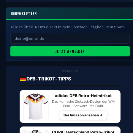
NEWSLETTER
Alle Fußball-News direkt in dein Postfach – täglich, kein Spam.
JETZT ANMELDEN
WERBUNG
DFB-TRIKOT-TIPPS
adidas DFB Retro-Heimtrikot
Das ikonische Zickzack-Design der WM
1990 – Schwarz-Rot-Gold.
Bei Amazon ansehen →
COPA Deutschland Retro-Trikot