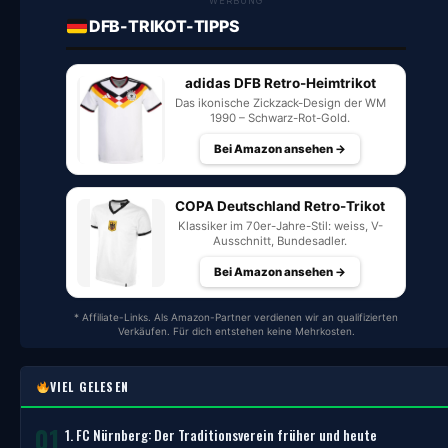
WERBUNG
DFB-TRIKOT-TIPPS
adidas DFB Retro-Heimtrikot
Das ikonische Zickzack-Design der WM
1990 – Schwarz-Rot-Gold.
Bei Amazon ansehen →
COPA Deutschland Retro-Trikot
Klassiker im 70er-Jahre-Stil: weiss, V-
Ausschnitt, Bundesadler.
Bei Amazon ansehen →
* Affiliate-Links. Als Amazon-Partner verdienen wir an qualifizierten
Verkäufen. Für dich entstehen keine Mehrkosten.
VIEL GELESEN
01
1. FC Nürnberg: Der Traditionsverein früher und heute