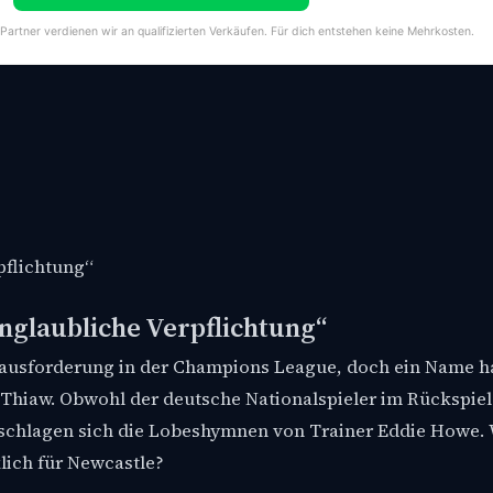
-Partner verdienen wir an qualifizierten Verkäufen. Für dich entstehen keine Mehrkosten.
pflichtung“
nglaubliche Verpflichtung“
rausforderung in der Champions League, doch ein Name ha
 Thiaw. Obwohl der deutsche Nationalspieler im Rückspie
rschlagen sich die Lobeshymnen von Trainer Eddie Howe.
lich für Newcastle?