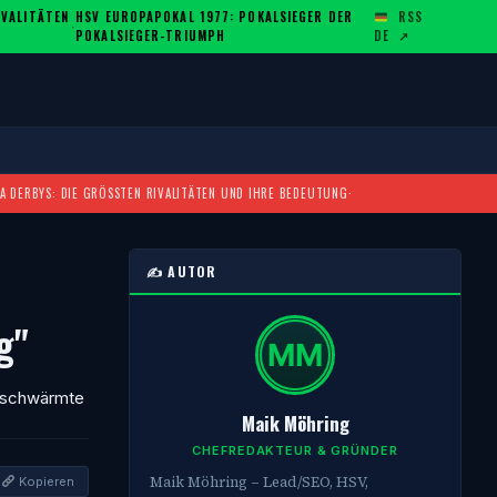
ALITÄTEN U
HSV EUROPAPOKAL 1977: POKALSIEGER DER
RSS
·
POKALSIEGER-TRIUMPH
DE
↗
A DERBYS: DIE GRÖSSTEN RIVALITÄTEN UND IHRE BEDEUTUNG
·
✍️ AUTOR
g"
r schwärmte
Maik Möhring
CHEFREDAKTEUR & GRÜNDER
Maik Möhring – Lead/SEO, HSV,
Kopieren