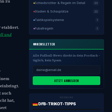
hn zu
Schiedsrichter & Regeln im Detail
23
Stadien & Schauplätze
22
Taktikspielsysteme
1
etabliert.
Fuballregeln
1
ll und
NEWSLETTER
Alle Fußball-News direkt in dein Postfach –
täglich, kein Spam.
r
einem
JETZT ANMELDEN
einbringt.
t auch
WERBUNG
cht hat,
DFB-TRIKOT-TIPPS
sert