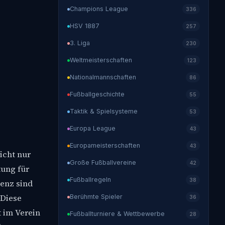
Champions League
336
HSV 1887
257
3. Liga
230
Weltmeisterschaften
123
Nationalmannschaften
86
Fußballgeschichte
55
Taktik & Spielsysteme
53
Europa League
43
Europameisterschaften
43
icht nur
Große Fußballvereine
42
tung für
Fußballregeln
38
genz sind
 Diese
Berühmte Spieler
36
t im Verein
Fußballturniere & Wettbewerbe
28