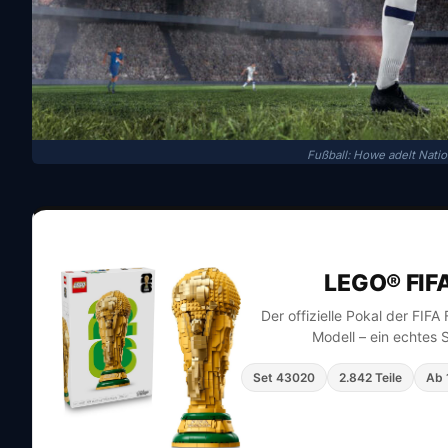
Fußball: Howe adelt Natio
LEGO® FIF
Der offizielle Pokal der FIF
Modell – ein echtes 
Set 43020
2.842 Teile
Ab 