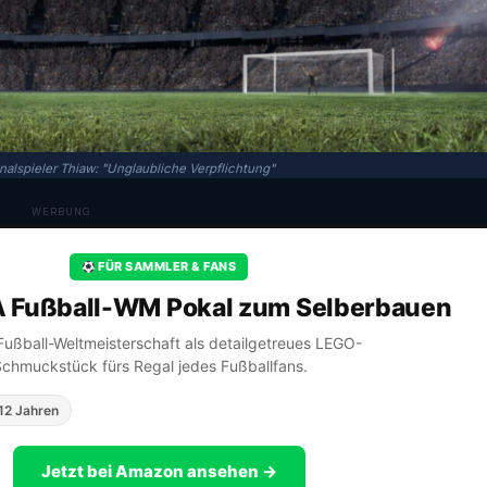
nalspieler Thiaw: "Unglaubliche Verpflichtung"
WERBUNG
FÜR SAMMLER & FANS
A Fußball-WM Pokal zum Selberbauen
A Fußball-Weltmeisterschaft als detailgetreues LEGO-
Schmuckstück fürs Regal jedes Fußballfans.
12 Jahren
Jetzt bei Amazon ansehen →