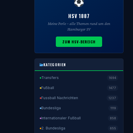
HSV 1887
Meine Perle – alle Themen rund um den
Hamburger SV
ZUM HSV-BEREICH
KATEGORIEN
Transfers
1694
Fußball
1477
Fussball Nachrichten
1237
Bundesliga
1119
Internationaler Fußball
858
2. Bundesliga
655