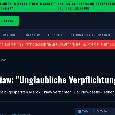
A AUFSTIEGSFAVORITEN: WER SCHAFFT
BUNDESLIGA DERBYS: DIE GRÖSSTEN RIV
·
2026/27?
ND IHRE BEDEUTUNG
WSLETTER
HSV 1887
TRANSFERS
FUSSBALL
INTERNATIONALER FUSSBALL
7
·
2. BUNDESLIGA AUFSTIEGSFAVORITEN: WER SCHAFFT DEN SPRUNG 2026/27?
·
BUNDESLIG
tung"
hiaw: "Unglaubliche Verpflichtun
elb-gesperrten Malick Thiaw verzichten. Der Newcastle-Traine
Teilen
𝕏 Teilen
2026 · 7 Min. Lesezeit