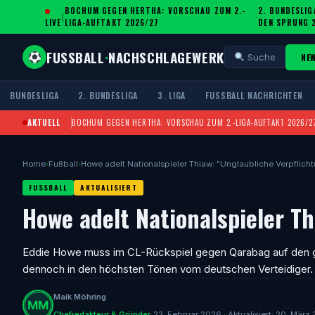
BOCHUM GEGEN HERTHA: VORSCHAU ZUM 2.-
2. BUNDESLIG
|
·
LIVE
LIGA-AUFTAKT 2026/27
DEN SPRUNG 
FUSSBALL
·
NACHSCHLAGEWERK
NE
Suche
BUNDESLIGA
2. BUNDESLIGA
3. LIGA
FUSSBALL NACHRICHTEN
AKTUELL
BOCHUM GEGEN HERTHA: VORSCHAU ZUM 2.-LIGA-AUFTAKT 2026/2
Home
›
Fußball
›
Howe adelt Nationalspieler Thiaw: "Unglaubliche Verpflich
FUSSBALL
AKTUALISIERT
Howe adelt Nationalspieler T
Eddie Howe muss im CL-Rückspiel gegen Qarabag auf den g
dennoch in den höchsten Tönen vom deutschen Verteidiger.
Maik Möhring
Chefredakteur & Gründer
23. Februar 2026 · Aktualisiert: 20. März 