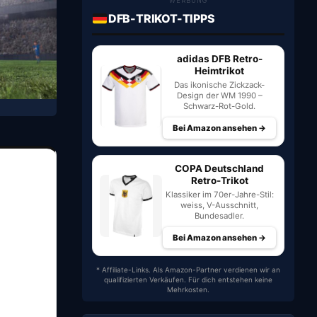
WERBUNG
DFB-TRIKOT-TIPPS
adidas DFB Retro-
Heimtrikot
Das ikonische Zickzack-
Design der WM 1990 –
Schwarz-Rot-Gold.
Bei Amazon ansehen →
COPA Deutschland
Retro-Trikot
Klassiker im 70er-Jahre-Stil:
weiss, V-Ausschnitt,
Bundesadler.
Bei Amazon ansehen →
* Affiliate-Links. Als Amazon-Partner verdienen wir an
qualifizierten Verkäufen. Für dich entstehen keine
Mehrkosten.