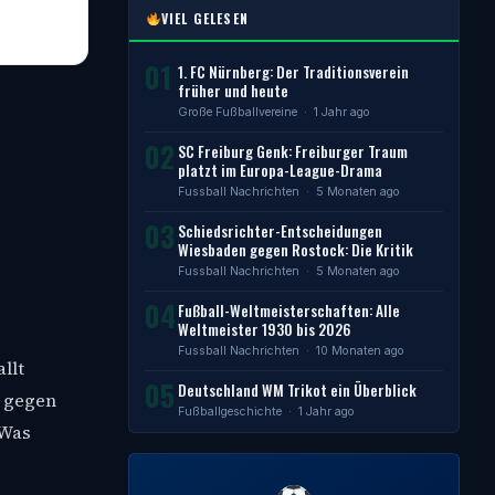
VIEL GELESEN
01
1. FC Nürnberg: Der Traditionsverein
früher und heute
Große Fußballvereine
· 1 Jahr ago
02
SC Freiburg Genk: Freiburger Traum
platzt im Europa-League-Drama
Fussball Nachrichten
· 5 Monaten ago
03
Schiedsrichter-Entscheidungen
Wiesbaden gegen Rostock: Die Kritik
Fussball Nachrichten
· 5 Monaten ago
04
Fußball-Weltmeisterschaften: Alle
Weltmeister 1930 bis 2026
Fussball Nachrichten
· 10 Monaten ago
llt
05
Deutschland WM Trikot ein Überblick
l gegen
Fußballgeschichte
· 1 Jahr ago
 Was