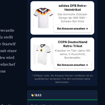
adidas DFB Retro-
Heimtrikot
Das ikonische Zickzack-
Design der WM 1990 –
Schwarz-Rot-Gold.
Bei Amazon ansehen →
ewcastle
s stellt
COPA Deutschland
 Startelf
Retro-Trikot
mit einer
Klassiker im 70er-Jahre-Stil:
weiss, V-Ausschnitt,
len wird
Bundesadler.
wehrchef
Bei Amazon ansehen →
ions
* Affiliate-Links. Als Amazon-Partner verdienen wir an
qualifizierten Verkäufen. Für dich entstehen keine
Mehrkosten.
TAGS