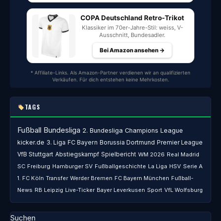
COPA Deutschland Retro-Trikot
Klassiker im 70er-Jahre-Stil: weiss, V-
Ausschnitt, Bundesadler.
Bei Amazon ansehen →
* Affiliate-Links. Als Amazon-Partner verdienen wir an qualifizierten
Verkäufen. Für dich entstehen keine Mehrkosten.
TAGS
Fußball
Bundesliga
2. Bundesliga
Champions League
kicker.de
3. Liga
FC Bayern
Borussia Dortmund
Premier League
VfB Stuttgart
Abstiegskampf
Spielbericht
WM 2026
Real Madrid
SC Freiburg
Hamburger SV
Fußballgeschichte
La Liga
HSV
Serie A
1. FC Köln
Transfer
Werder Bremen
FC Bayern München
Fußball-
News
RB Leipzig
Live-Ticker
Bayer Leverkusen
Sport
VfL Wolfsburg
Suchen