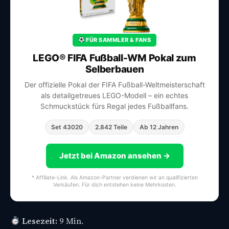
FÜR SAMMLER & FANS
LEGO® FIFA Fußball-WM Pokal zum
Selberbauen
Der offizielle Pokal der FIFA Fußball-Weltmeisterschaft
als detailgetreues LEGO-Modell – ein echtes
Schmuckstück fürs Regal jedes Fußballfans.
Set 43020
2.842 Teile
Ab 12 Jahren
Jetzt bei Amazon ansehen →
* Affiliate-Link. Als Amazon-Partner verdienen wir an qualifizierten
Verkäufen. Für dich entstehen keine Mehrkosten.
Lesezeit:
9 Min.