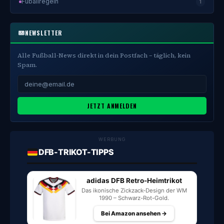
Fuballregeln
1
NEWSLETTER
Alle Fußball-News direkt in dein Postfach – täglich, kein
Spam.
JETZT ANMELDEN
WERBUNG
DFB-TRIKOT-TIPPS
adidas DFB Retro-Heimtrikot
Das ikonische Zickzack-Design der WM
1990 – Schwarz-Rot-Gold.
Bei Amazon ansehen →