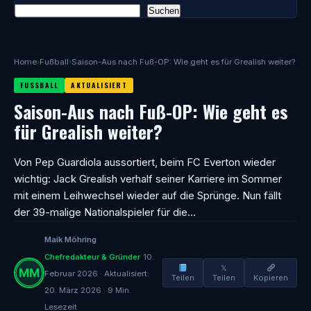
Suchen
Home
›
Fußball
›
Saison-Aus nach Fuß-OP: Wie geht es für Grealish weiter?
FUSSBALL
AKTUALISIERT
Saison-Aus nach Fuß-OP: Wie geht es
für Grealish weiter?
Von Pep Guardiola aussortiert, beim FC Everton wieder
wichtig: Jack Grealish verhalf seiner Karriere im Sommer
mit einem Leihwechsel wieder auf die Sprünge. Nun fällt
der 39-malige Nationalspieler für die…
Maik Möhring
Chefredakteur & Gründer
10.
𝕏
Februar 2026 · Aktualisiert:
Teilen
Teilen
Kopieren
20. März 2026 · 9 Min.
Lesezeit