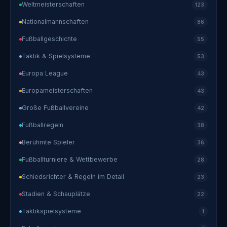
Weltmeisterschaften
123
Nationalmannschaften
86
Fußballgeschichte
55
Taktik & Spielsysteme
53
Europa League
43
Europameisterschaften
43
Große Fußballvereine
42
Fußballregeln
38
Berühmte Spieler
36
Fußballturniere & Wettbewerbe
28
Schiedsrichter & Regeln im Detail
23
Stadien & Schauplätze
22
Taktikspielsysteme
1