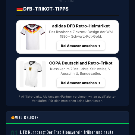
WERBUNG
DFB-TRIKOT-TIPPS
adidas DFB Retro-Heimtrikot
Das ikonische Zickzack-Design der WM
1990 – Schwarz-Rot-Gold.
Bei Amazon ansehen →
COPA Deutschland Retro-Trikot
Klassiker im 70er-Jahre-Stil: weiss, V-
Ausschnitt, Bundesadler.
Bei Amazon ansehen →
* Affiliate-Links. Als Amazon-Partner verdienen wir an qualifizierten
Verkäufen. Für dich entstehen keine Mehrkosten.
VIEL GELESEN
01
1. FC Nürnberg: Der Traditionsverein früher und heute