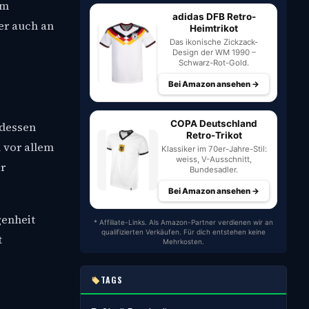
cm
adidas DFB Retro-
er auch an
Heimtrikot
Das ikonische Zickzack-
Design der WM 1990 –
Schwarz-Rot-Gold.
Bei Amazon ansehen →
COPA Deutschland
tdessen
Retro-Trikot
 vor allem
Klassiker im 70er-Jahre-Stil:
weiss, V-Ausschnitt,
r
Bundesadler.
Bei Amazon ansehen →
genheit
* Affiliate-Links. Als Amazon-Partner verdienen wir an
qualifizierten Verkäufen. Für dich entstehen keine
t
Mehrkosten.
TAGS