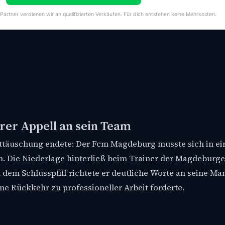
-Partner verdienen wir an qualifizierten Verkäufen. Für dich entstehen keine Mehrkosten.
arer Appell an sein Team
Enttäuschung endete: Der Fcm Magdeburg musste sich in e
n. Die Niederlage hinterließ beim Trainer der Magdeburger
 dem Schlusspfiff richtete er deutliche Worte an seine Ma
ne Rückkehr zu professioneller Arbeit forderte.