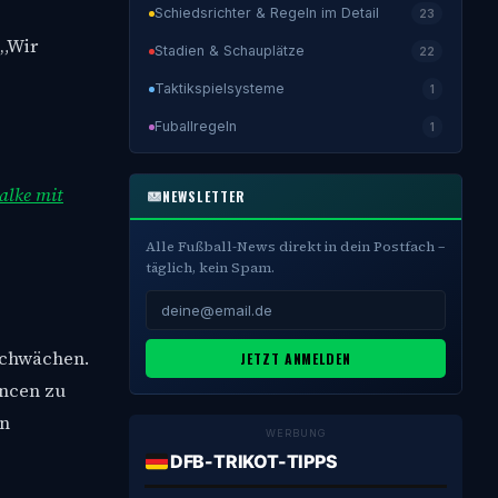
Schiedsrichter & Regeln im Detail
23
 „Wir
Stadien & Schauplätze
22
Taktikspielsysteme
1
Fuballregeln
1
halke mit
NEWSLETTER
Alle Fußball-News direkt in dein Postfach –
täglich, kein Spam.
Schwächen.
JETZT ANMELDEN
ancen zu
en
WERBUNG
DFB-TRIKOT-TIPPS