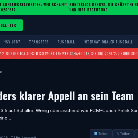
A AUFSTIEGSFAVORITEN: WER SCHAFFT
BUNDESLIGA DERBYS: DIE GRÖSSTEN RIV
·
2026/27?
ND IHRE BEDEUTUNG
WSLETTER
HSV 1887
TRANSFERS
FUSSBALL
INTERNATIONALER FUSSBALL
7
·
2. BUNDESLIGA AUFSTIEGSFAVORITEN: WER SCHAFFT DEN SPRUNG 2026/27?
·
BUNDESLIG
am
ders klarer Appell an sein Team
3:5 auf Schalke. Wenig überraschend war FCM-Coach Petrik San
seine…
Teilen
𝕏 Teilen
2026 · 7 Min. Lesezeit