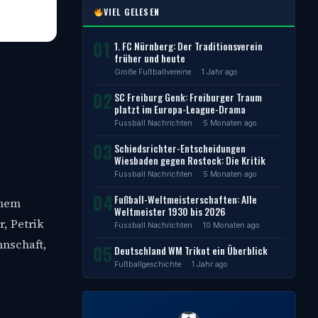
VIEL GELESEN
01
1. FC Nürnberg: Der Traditionsverein
früher und heute
Große Fußballvereine
· 1 Jahr ago
02
SC Freiburg Genk: Freiburger Traum
platzt im Europa-League-Drama
Fussball Nachrichten
· 5 Monaten ago
03
Schiedsrichter-Entscheidungen
Wiesbaden gegen Rostock: Die Kritik
Fussball Nachrichten
· 5 Monaten ago
04
Fußball-Weltmeisterschaften: Alle
inem
Weltmeister 1930 bis 2026
, Petrik
Fussball Nachrichten
· 10 Monaten ago
nnschaft,
05
Deutschland WM Trikot ein Überblick
Fußballgeschichte
· 1 Jahr ago