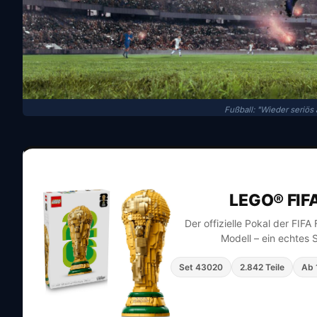
Fußball: "Wieder seriös 
LEGO® FIF
Der offizielle Pokal der FIF
Modell – ein echtes 
Set 43020
2.842 Teile
Ab 