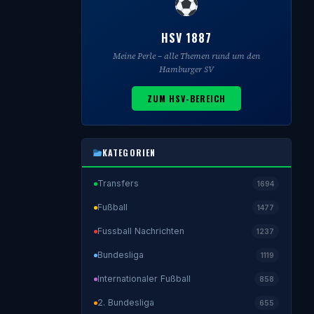
HSV 1887
Meine Perle – alle Themen rund um den
Hamburger SV
ZUM HSV-BEREICH
KATEGORIEN
Transfers
1694
Fußball
1477
Fussball Nachrichten
1237
Bundesliga
1119
Internationaler Fußball
858
2. Bundesliga
655