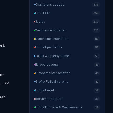
Champions League
336
HSV 1887
257
3. Liga
230
Weltmeisterschaften
123
Nationalmannschaften
86
rt.
Fußballgeschichte
55
Taktik & Spielsysteme
53
Europa League
43
Europameisterschaften
43
 Er
. „So
Große Fußballvereine
42
Fußballregeln
38
at.“
Berühmte Spieler
36
Fußballturniere & Wettbewerbe
28