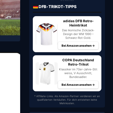
WERBUNG
DFB-TRIKOT-TIPPS
adidas DFB Retro-
Heimtrikot
Das ikonische Zickzack-
Design der WM 1990 –
Schwarz-Rot-Gold.
Bei Amazon ansehen →
COPA Deutschland
Retro-Trikot
Klassiker im 70er-Jahre-Stil:
weiss, V-Ausschnitt,
Bundesadler.
Bei Amazon ansehen →
* Affiliate-Links. Als Amazon-Partner verdienen wir an
qualifizierten Verkäufen. Für dich entstehen keine
Mehrkosten.