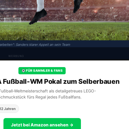
arbeiten": Sanders klarer Appell an sein Team
WERBUNG
FÜR SAMMLER & FANS
A Fußball-WM Pokal zum Selberbauen
A Fußball-Weltmeisterschaft als detailgetreues LEGO-
Schmuckstück fürs Regal jedes Fußballfans.
12 Jahren
Jetzt bei Amazon ansehen →