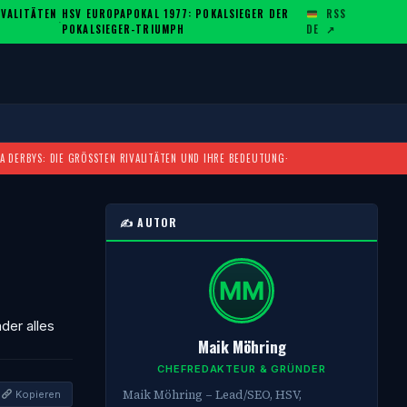
ALITÄTEN U
HSV EUROPAPOKAL 1977: POKALSIEGER DER
RSS
·
POKALSIEGER-TRIUMPH
DE
↗
A DERBYS: DIE GRÖSSTEN RIVALITÄTEN UND IHRE BEDEUTUNG
·
✍️ AUTOR
der alles
Maik Möhring
CHEFREDAKTEUR & GRÜNDER
Maik Möhring – Lead/SEO, HSV,
Kopieren