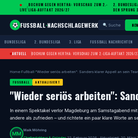
BOCHUM GEGEN HERTHA: VORSCHAU ZUM 2.-
2. BUNDESLIG
|
·
LIVE
LIGA-AUFTAKT 2026/27
DEN SPRUNG 
FUSSBALL
·
NACHSCHLAGEWERK
NE
Suche
BUNDESLIGA
2. BUNDESLIGA
3. LIGA
FUSSBALL NACHRICHTEN
AKTUELL
BOCHUM GEGEN HERTHA: VORSCHAU ZUM 2.-LIGA-AUFTAKT 2026/2
Home
›
Fußball
›
"Wieder seriös arbeiten": Sanders klarer Appell an sein Te
FUSSBALL
AKTUALISIERT
"Wieder seriös arbeiten": San
In einem Spektakel verlor Magdeburg am Samstagabend mit 
andere als zufrieden – und richtete ein paar klare Worte an 
Maik Möhring
Chefredakteur & Gründer
22. Februar 2026 · Aktualisiert: 20. März 