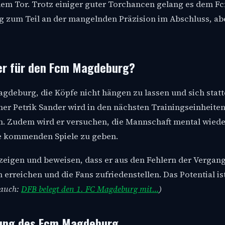
 dem Tor. Trotz einiger guter Torchancen gelang es dem F
g zum Teil an der mangelnden Präzision im Abschluss, ab
ter für den Fcm Magdeburg?
agdeburg, die Köpfe nicht hängen zu lassen und sich stat
r Petrik Sander wird in den nächsten Trainingseinheiten
en. Zudem wird er versuchen, die Mannschaft mental wiede
ie kommenden Spiele zu geben.
eigen und beweisen, dass er aus den Fehlern der Vergan
n erreichen und die Fans zufriedenstellen. Das Potential is
 auch:
DFB belegt den 1. FC Magdeburg mit…
)
klung des Fcm Magdeburg