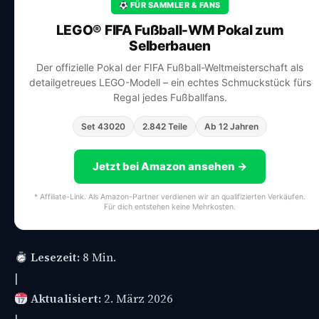
FÜR SAMMLER & FANS
LEGO® FIFA Fußball-WM Pokal zum
Selberbauen
Der offizielle Pokal der FIFA Fußball-Weltmeisterschaft als
detailgetreues LEGO-Modell – ein echtes Schmuckstück fürs
Regal jedes Fußballfans.
Set 43020
2.842 Teile
Ab 12 Jahren
Jetzt bei Amazon ansehen →
* Affiliate-Link. Als Amazon-Partner verdienen wir an qualifizierten Verkäufen.
Für dich entstehen keine Mehrkosten.
Lesezeit:
8 Min.
|
Aktualisiert:
2. März 2026