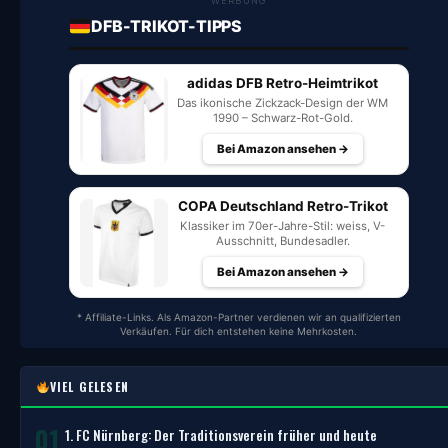
WERBUNG
DFB-TRIKOT-TIPPS
adidas DFB Retro-Heimtrikot
Das ikonische Zickzack-Design der WM
1990 – Schwarz-Rot-Gold.
Bei Amazon ansehen →
COPA Deutschland Retro-Trikot
Klassiker im 70er-Jahre-Stil: weiss, V-
Ausschnitt, Bundesadler.
Bei Amazon ansehen →
* Affiliate-Links. Als Amazon-Partner verdienen wir an qualifizierten
Verkäufen. Für dich entstehen keine Mehrkosten.
VIEL GELESEN
01
1. FC Nürnberg: Der Traditionsverein früher und heute