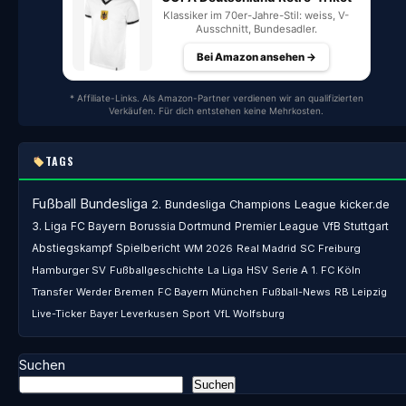
Klassiker im 70er-Jahre-Stil: weiss, V-
Ausschnitt, Bundesadler.
Bei Amazon ansehen →
* Affiliate-Links. Als Amazon-Partner verdienen wir an qualifizierten
Verkäufen. Für dich entstehen keine Mehrkosten.
TAGS
Fußball
Bundesliga
2. Bundesliga
Champions League
kicker.de
3. Liga
FC Bayern
Borussia Dortmund
Premier League
VfB Stuttgart
Abstiegskampf
Spielbericht
WM 2026
Real Madrid
SC Freiburg
Hamburger SV
Fußballgeschichte
La Liga
HSV
Serie A
1. FC Köln
Transfer
Werder Bremen
FC Bayern München
Fußball-News
RB Leipzig
Live-Ticker
Bayer Leverkusen
Sport
VfL Wolfsburg
Suchen
Suchen