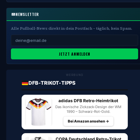
NEWSLETTER
Alle Fußball-News direkt in dein Postfach – täglich, kein Spam.
JETZT ANMELDEN
WERBUNG
DFB-TRIKOT-TIPPS
adidas DFB Retro-Heimtrikot
Das ikonische Zickzack-Design der WM
1990 – Schwarz-Rot-Gold.
Bei Amazon ansehen →
COPA Deutschland Retro-Trikot