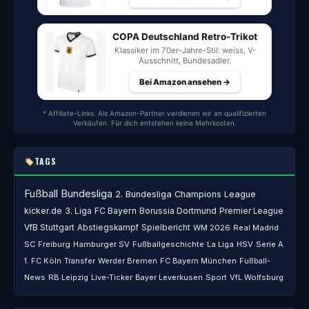
COPA Deutschland Retro-Trikot
Klassiker im 70er-Jahre-Stil: weiss, V-
Ausschnitt, Bundesadler.
Bei Amazon ansehen →
* Affiliate-Links. Als Amazon-Partner verdienen wir an qualifizierten
Verkäufen. Für dich entstehen keine Mehrkosten.
TAGS
Fußball
Bundesliga
2. Bundesliga
Champions League
kicker.de
3. Liga
FC Bayern
Borussia Dortmund
Premier League
VfB Stuttgart
Abstiegskampf
Spielbericht
WM 2026
Real Madrid
SC Freiburg
Hamburger SV
Fußballgeschichte
La Liga
HSV
Serie A
1. FC Köln
Transfer
Werder Bremen
FC Bayern München
Fußball-
News
RB Leipzig
Live-Ticker
Bayer Leverkusen
Sport
VfL Wolfsburg