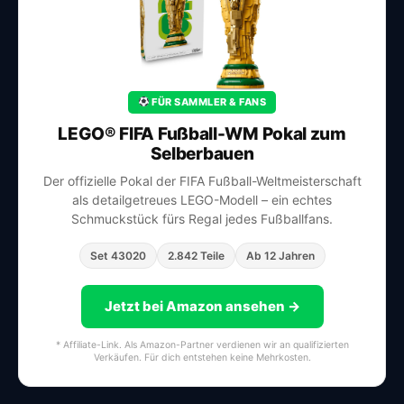
FÜR SAMMLER & FANS
LEGO® FIFA Fußball-WM Pokal zum
Selberbauen
Der offizielle Pokal der FIFA Fußball-Weltmeisterschaft
als detailgetreues LEGO-Modell – ein echtes
Schmuckstück fürs Regal jedes Fußballfans.
Set 43020
2.842 Teile
Ab 12 Jahren
Jetzt bei Amazon ansehen →
* Affiliate-Link. Als Amazon-Partner verdienen wir an qualifizierten
Verkäufen. Für dich entstehen keine Mehrkosten.