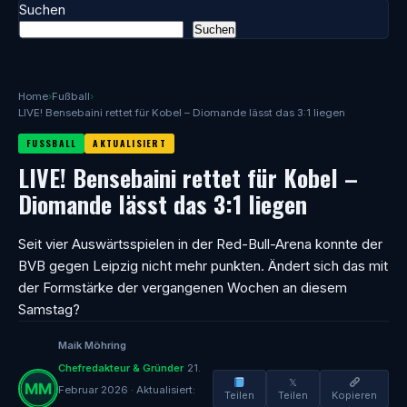
Suchen
Suchen
Home
›
Fußball
›
LIVE! Bensebaini rettet für Kobel – Diomande lässt das 3:1 liegen
FUSSBALL
AKTUALISIERT
LIVE! Bensebaini rettet für Kobel –
Diomande lässt das 3:1 liegen
Seit vier Auswärtsspielen in der Red-Bull-Arena konnte der
BVB gegen Leipzig nicht mehr punkten. Ändert sich das mit
der Formstärke der vergangenen Wochen an diesem
Samstag?
Maik Möhring
Chefredakteur & Gründer
21.
𝕏
Februar 2026 · Aktualisiert:
Teilen
Teilen
Kopieren