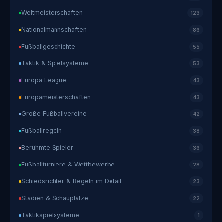
Weltmeisterschaften
123
Nationalmannschaften
86
Fußballgeschichte
55
Taktik & Spielsysteme
53
Europa League
43
Europameisterschaften
43
Große Fußballvereine
42
Fußballregeln
38
Berühmte Spieler
36
Fußballturniere & Wettbewerbe
28
Schiedsrichter & Regeln im Detail
23
Stadien & Schauplätze
22
Taktikspielsysteme
1