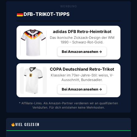
WERBUNG
DFB-TRIKOT-TIPPS
adidas DFB Retro-Heimtrikot
Das ikonische Zickzack-Design der WM
1990 – Schwarz-Rot-Gold.
Bei Amazon ansehen →
COPA Deutschland Retro-Trikot
Klassiker im 70er-Jahre-Stil: weiss, V-
Ausschnitt, Bundesadler.
Bei Amazon ansehen →
* Affiliate-Links. Als Amazon-Partner verdienen wir an qualifizierten
Verkäufen. Für dich entstehen keine Mehrkosten.
VIEL GELESEN