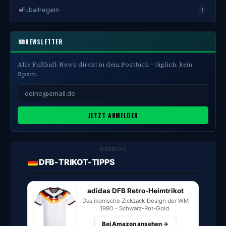
Fuballregeln
1
NEWSLETTER
Alle Fußball-News direkt in dein Postfach – täglich, kein
Spam.
JETZT ANMELDEN
WERBUNG
DFB-TRIKOT-TIPPS
adidas DFB Retro-Heimtrikot
Das ikonische Zickzack-Design der WM
1990 – Schwarz-Rot-Gold.
Bei Amazon ansehen →