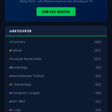
Meine Perle – alle Themen rund um den Hamburger SV
ZUM HSV-BEREICH
KATEGORIEN
Transfers
1694
Fußball
1477
Fussball Nachrichten
1237
Bundesliga
1119
Internationaler Fußball
858
2. Bundesliga
655
Champions League
336
HSV 1887
257
3. Liga
230