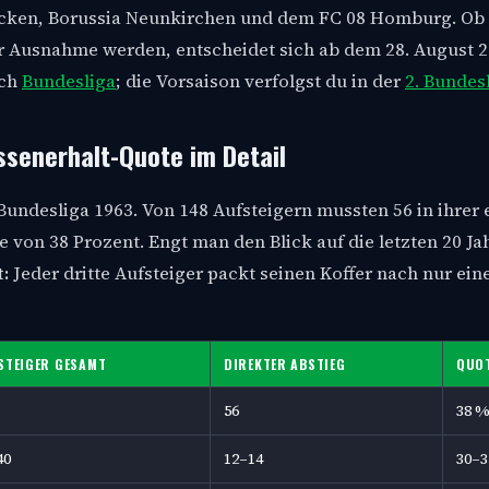
ücken, Borussia Neunkirchen und dem FC 08 Homburg. Ob 
ur Ausnahme werden, entscheidet sich ab dem 28. August 
ich
Bundesliga
; die Vorsaison verfolgst du in der
2. Bundes
assenerhalt-Quote im Detail
undesliga 1963. Von 148 Aufsteigern mussten 56 in ihrer 
e von 38 Prozent. Engt man den Blick auf die letzten 20 Jah
:
Jeder dritte Aufsteiger packt seinen Koffer nach nur ein
STEIGER GESAMT
DIREKTER ABSTIEG
QUO
56
38 
40
12–14
30–