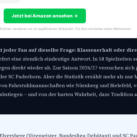
Jetzt bei Amazon ansehen →
-Partner verdienen wir an qualifizierten Verkäufen. Für dich entstehen keine Mehrkosten.
t jeder Fan auf dieselbe Frage: Klassenerhalt oder dir
efert eine ziemlich eindeutige Antwort. In 58 Spielzeiten s
egen direkt wieder ab. Zur Saison 2026/27 versuchen sich 
der SC Paderborn. Aber die Statistik erzählt mehr als nur 
, von Fahrstuhlmannschaften wie Nürnberg und Bielefeld, 
abstiegen – und von der harten Wahrheit, dass Tradition a
 Elversberg (Vizemeister, Bundesliga-Debütant) und SC P