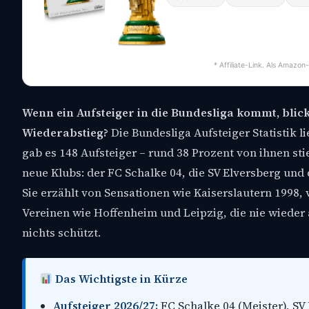
* Affiliate-Link. Als Amazon
Wenn ein Aufsteiger in die Bundesliga kommt, blick
Wiederabstieg?
Die Bundesliga Aufsteiger Statistik li
gab es 148 Aufsteiger – rund 38 Prozent von ihnen sti
neue Klubs: der FC Schalke 04, die SV Elversberg und 
Sie erzählt von Sensationen wie Kaiserslautern 1998
Vereinen wie Hoffenheim und Leipzig, die nie wieder 
nichts schützt.
Das Wichtigste in Kürze
Aufsteiger 2026/27:
FC Schalke 04 (Meister), SV