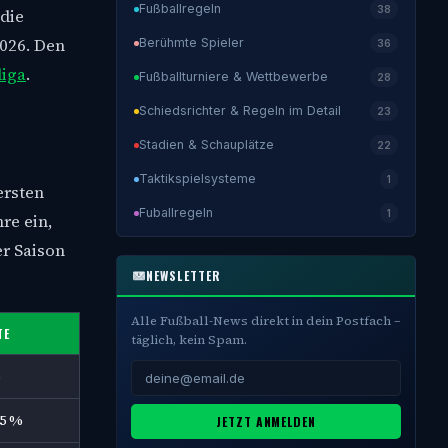
Fußballregeln
38
die
2026. Den
Berühmte Spieler
36
liga
.
Fußballturniere & Wettbewerbe
28
Schiedsrichter & Regeln im Detail
23
Stadien & Schauplätze
22
Taktikspielsysteme
1
ersten
Fuballregeln
1
re ein,
er Saison
NEWSLETTER
Alle Fußball-News direkt in dein Postfach –
TE
täglich, kein Spam.
%
35 %
JETZT ANMELDEN