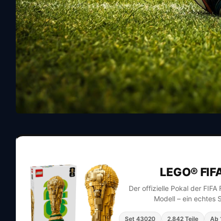
LEGO® FIF
Der offizielle Pokal der FIF
Modell – ein echtes 
Set 43020
2.842 Teile
Ab 