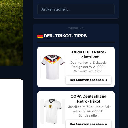
WERBUNG
DFB-TRIKOT-TIPPS
adidas DFB Retro-
Heimtrikot
Das ikonische Zickzack-
Design der WM 1990 –
Schwarz-Rot-Gold.
Bei Amazon ansehen →
COPA Deutschland
Retro-Trikot
Klassiker im 70er-Jahre-Stil:
weiss, V-Ausschnitt,
Bundesadler.
Bei Amazon ansehen →