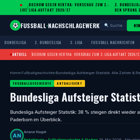
BOCHUM GEGEN HERTHA: VORSCHAU ZUM 2.-
2. BUNDESLIG
|
·
LIVE
LIGA-AUFTAKT 2026/27
DEN SPRUNG 
FUSSBALL
·
NACHSCHLAGEWERK
NE
Suche
BUNDESLIGA
2. BUNDESLIGA
3. LIGA
FUSSBALL NACHRICHTEN
AKTUELL
BOCHUM GEGEN HERTHA: VORSCHAU ZUM 2.-LIGA-AUFTAKT 2026/2
Home
›
Fußballgeschichte
›
Bundesliga Aufsteiger Statistik: Alle Zahlen & R
FUSSBALLGESCHICHTE
AKTUALISIERT
Bundesliga Aufsteiger Statist
Bundesliga Aufsteiger Statistik: 38 % steigen direkt wieder 
Paderborn im Überblick.
Ariane Nagel
Redakteurin – Fußballgeschichte & Stadien
19. Mai 2026 · Aktualisi