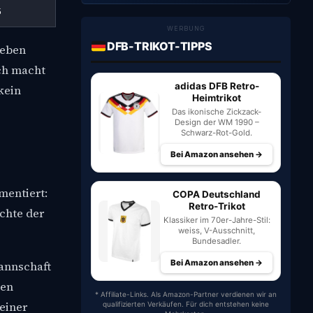
5
WERBUNG
DFB-TRIKOT-TIPPS
leben
ch macht
adidas DFB Retro-
kein
Heimtrikot
Das ikonische Zickzack-
Design der WM 1990 –
Schwarz-Rot-Gold.
Bei Amazon ansehen →
mentiert:
COPA Deutschland
Retro-Trikot
ichte der
Klassiker im 70er-Jahre-Stil:
weiss, V-Ausschnitt,
Bundesadler.
Bei Amazon ansehen →
Mannschaft
ten
* Affiliate-Links. Als Amazon-Partner verdienen wir an
einer
qualifizierten Verkäufen. Für dich entstehen keine