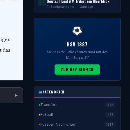
05
Deutschland WM Trikot ein Überblick
Fußballgeschichte
· 1 Jahr ago
iger.
HSV 1887
t das
Meine Perle – alle Themen rund um den
Hamburger SV
ZUM HSV-BEREICH
KATEGORIEN
▶
Transfers
1694
Fußball
1477
Fussball Nachrichten
1237