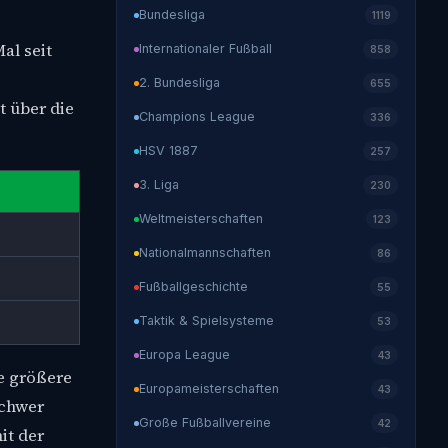
Bundesliga
1119
al seit
Internationaler Fußball
858
2. Bundesliga
655
t über die
Champions League
336
HSV 1887
257
3. Liga
230
Weltmeisterschaften
123
Nationalmannschaften
86
Fußballgeschichte
55
Taktik & Spielsysteme
53
Europa League
43
ie größere
Europameisterschaften
43
schwer
Große Fußballvereine
42
it der