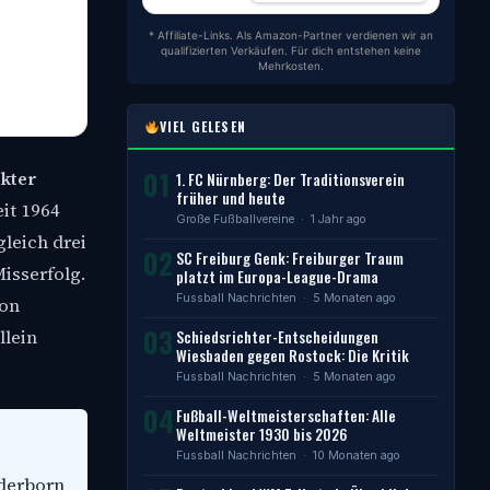
* Affiliate-Links. Als Amazon-Partner verdienen wir an
qualifizierten Verkäufen. Für dich entstehen keine
Mehrkosten.
VIEL GELESEN
01
ekter
1. FC Nürnberg: Der Traditionsverein
früher und heute
eit 1964
Große Fußballvereine
· 1 Jahr ago
gleich drei
02
SC Freiburg Genk: Freiburger Traum
Misserfolg.
platzt im Europa-League-Drama
Fussball Nachrichten
· 5 Monaten ago
von
03
llein
Schiedsrichter-Entscheidungen
Wiesbaden gegen Rostock: Die Kritik
Fussball Nachrichten
· 5 Monaten ago
04
Fußball-Weltmeisterschaften: Alle
Weltmeister 1930 bis 2026
Fussball Nachrichten
· 10 Monaten ago
aderborn