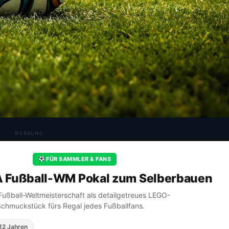
WERBUNG
FÜR SAMMLER & FANS
A Fußball-WM Pokal zum Selberbauen
A Fußball-Weltmeisterschaft als detailgetreues LEGO-
Schmuckstück fürs Regal jedes Fußballfans.
12 Jahren