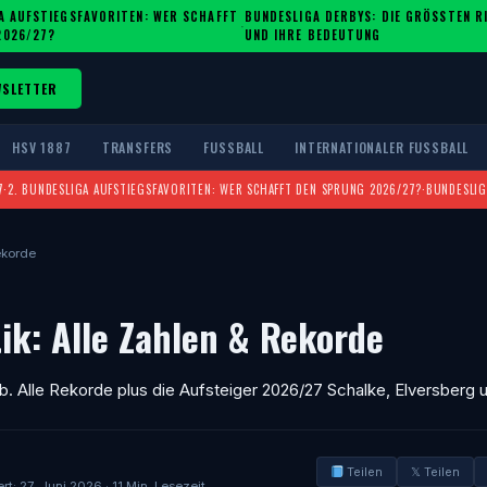
A AUFSTIEGSFAVORITEN: WER SCHAFFT
BUNDESLIGA DERBYS: DIE GRÖSSTEN RIV
·
2026/27?
ND IHRE BEDEUTUNG
WSLETTER
HSV 1887
TRANSFERS
FUSSBALL
INTERNATIONALER FUSSBALL
7
·
2. BUNDESLIGA AUFSTIEGSFAVORITEN: WER SCHAFFT DEN SPRUNG 2026/27?
·
BUNDESLIG
ekorde
ik: Alle Zahlen & Rekorde
ab. Alle Rekorde plus die Aufsteiger 2026/27 Schalke, Elversberg 
Teilen
𝕏 Teilen
ert: 27. Juni 2026 · 11 Min. Lesezeit