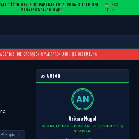
ALITÄTEN U
HSV EUROPAPOKAL 1977: POKALSIEGER DER
RSS
·
POKALSIEGER-TRIUMPH
DE
↗
A DERBYS: DIE GRÖSSTEN RIVALITÄTEN UND IHRE BEDEUTUNG
·
✍️ AUTOR
und
Ariane Nagel
REDAKTEURIN – FUSSBALLGESCHICHTE & S
TADIEN
Kopieren