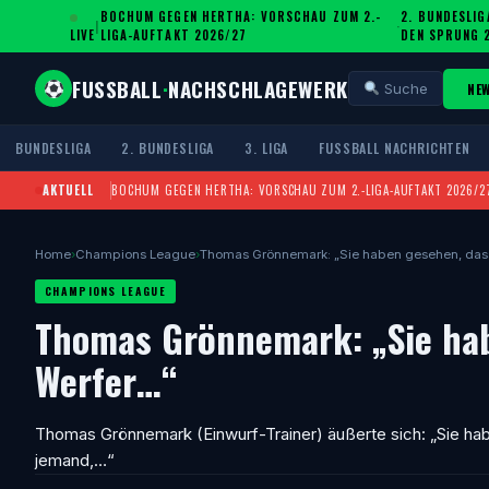
BOCHUM GEGEN HERTHA: VORSCHAU ZUM 2.-
2. BUNDESLIG
|
·
LIVE
LIGA-AUFTAKT 2026/27
DEN SPRUNG 
FUSSBALL
·
NACHSCHLAGEWERK
NE
Suche
BUNDESLIGA
2. BUNDESLIGA
3. LIGA
FUSSBALL NACHRICHTEN
AKTUELL
BOCHUM GEGEN HERTHA: VORSCHAU ZUM 2.-LIGA-AUFTAKT 2026/2
Home
›
Champions League
›
Thomas Grönnemark: „Sie haben gesehen, dass 
CHAMPIONS LEAGUE
Thomas Grönnemark: „Sie hab
Werfer…“
Thomas Grönnemark (Einwurf-Trainer) äußerte sich: „Sie hab
jemand,…“