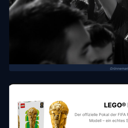
Grönnemark 
LEGO® 
Der offizielle Pokal der FIF
Modell – ein echtes 