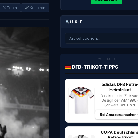
𝕏 Teilen
Kopieren
SUCHE
WERBUNG
DFB-TRIKOT-TIPPS
adidas DFB Retro
Heimtrikot
Das ikonische Zickzac
Design der WM 1990 
Schwarz-Rot-Gold.
Bei Amazon ansehen
COPA Deutschlan
Retro-Trikot