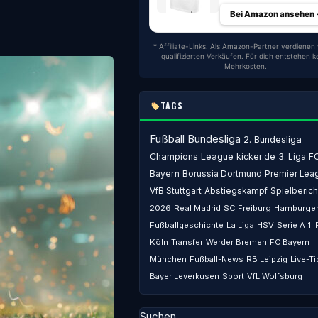
Bei Amazon ansehen
* Affiliate-Links. Als Amazon-Partner verdienen 
qualifizierten Verkäufen. Für dich entstehen k
Mehrkosten.
TAGS
Fußball
Bundesliga
2. Bundesliga
Champions League
kicker.de
3. Liga
F
Bayern
Borussia Dortmund
Premier Lea
VfB Stuttgart
Abstiegskampf
Spielberich
2026
Real Madrid
SC Freiburg
Hamburger
Fußballgeschichte
La Liga
HSV
Serie A
1.
Köln
Transfer
Werder Bremen
FC Bayern
München
Fußball-News
RB Leipzig
Live-Ti
Bayer Leverkusen
Sport
VfL Wolfsburg
Suchen