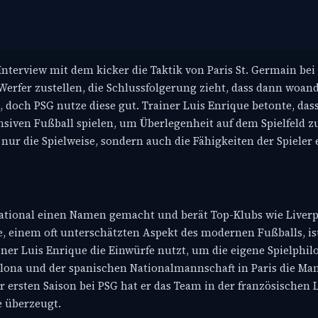
terview mit dem kicker die Taktik von Paris St. Germain bei
Werfer zustellen, die Schlussfolgerung zieht, dass dann woa
, doch PSG nutze diese gut. Trainer Luis Enrique betonte, da
siven Fußball spielen, um Überlegenheit auf dem Spielfeld zu
r die Spielweise, sondern auch die Fähigkeiten der Spieler 
ational einen Namen gemacht und berät Top-Klubs wie Liverp
e, einem oft unterschätzten Aspekt des modernen Fußballs, is
iner Luis Enrique die Einwürfe nutzt, um die eigene Spielphil
elona und der spanischen Nationalmannschaft in Paris die Ma
er ersten Saison bei PSG hat er das Team in der französischen
e überzeugt.