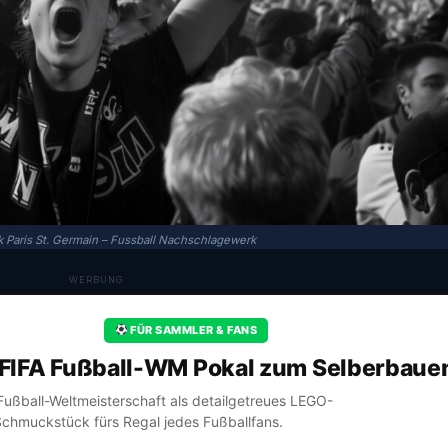
Paris St. Germain – Fussball Nachschlagewerk
WERBUNG
FÜR SAMMLER & FANS
FIFA Fußball-WM Pokal zum Selberbaue
A Fußball-Weltmeisterschaft als detailgetreues LEGO-
Schmuckstück fürs Regal jedes Fußballfans.