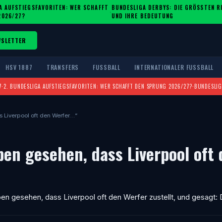
A AUFSTIEGSFAVORITEN: WER SCHAFFT
BUNDESLIGA DERBYS: DIE GRÖSSTEN RIV
·
2026/27?
ND IHRE BEDEUTUNG
WSLETTER
HSV 1887
TRANSFERS
FUSSBALL
INTERNATIONALER FUSSBALL
7
·
2. BUNDESLIGA AUFSTIEGSFAVORITEN: WER SCHAFFT DEN SPRUNG 2026/27?
·
BUNDESLIG
Liverpool oft den Werfer…“
en gesehen, dass Liverpool oft 
en gesehen, dass Liverpool oft den Werfer zustellt, und gesagt: