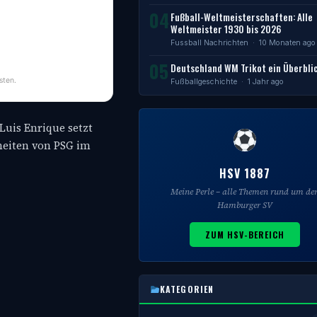
04
Fußball-Weltmeisterschaften: Alle
Weltmeister 1930 bis 2026
Fussball Nachrichten
· 10 Monaten ago
05
Deutschland WM Trikot ein Überbli
sten.
Fußballgeschichte
· 1 Jahr ago
Luis Enrique setzt
heiten von PSG im
HSV 1887
Meine Perle – alle Themen rund um de
Hamburger SV
ZUM HSV-BEREICH
KATEGORIEN