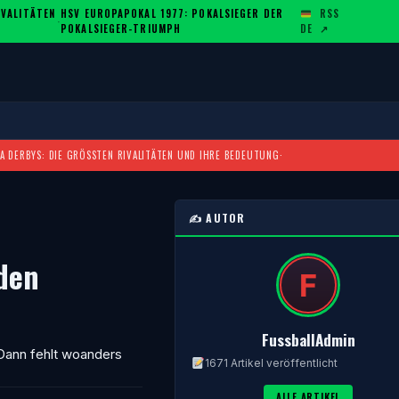
ALITÄTEN U
HSV EUROPAPOKAL 1977: POKALSIEGER DER
RSS
·
POKALSIEGER-TRIUMPH
DE
↗
A DERBYS: DIE GRÖSSTEN RIVALITÄTEN UND IHRE BEDEUTUNG
·
✍️ AUTOR
den
FussballAdmin
 Dann fehlt woanders
1671 Artikel veröffentlicht
ALLE ARTIKEL