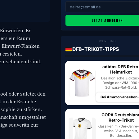
JETZT ANMELDEN
 Einwürfen. Er
nders ein Raum
WERBUNG
ss Einwurf-Flanken
DFB-TRIKOT-TIPPS
 erzielen.
entscheidend sind.
adidas DFB Retro
Heimtrikot
Das ikonische Zickzac
Design der WM 1990 
Schwarz-Rot-Gold.
ool oder zuletzt den
Bei Amazon ansehen
t in der Branche
osophie zu stärken.
COPA Deutschlan
nnschaft umgestaltet
Retro-Trikot
 Liga souverän zur
Klassiker im 70er-Jahre-S
weiss, V-Ausschnitt,
Bundesadler.