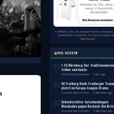
Klassiker im 70er-Jahre-S
weiss, V-Ausschnitt,
Bundesadler.
Bei Amazon ansehen
* Affiliate-Links. Als Amazon-Partner verdienen 
qualifizierten Verkäufen. Für dich entstehen k
Mehrkosten.
VIEL GELESEN
01
1. FC Nürnberg: Der Traditionsverei
früher und heute
Große Fußballvereine
· 1 Jahr ago
02
SC Freiburg Genk: Freiburger Trau
platzt im Europa-League-Drama
n
Fussball Nachrichten
· 5 Monaten ago
03
Schiedsrichter-Entscheidungen
Wiesbaden gegen Rostock: Die Kriti
Fussball Nachrichten
· 5 Monaten ago