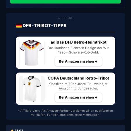
WERBUNG
DFB-TRIKOT-TIPPS
adidas DFB Retro-Heimtrikot
Das ikonische Zickzack-Design der WM
1990 – Schwarz-Rot-Gold.
Bei Amazon ansehen →
COPA Deutschland Retro-Trikot
Klassiker im 70er-Jahre-Stil: weiss, V-
Ausschnitt, Bundesadler.
Bei Amazon ansehen →
* Affiliate-Links. Als Amazon-Partner verdienen wir an qualifizierten
Verkäufen. Für dich entstehen keine Mehrkosten.
TAGS