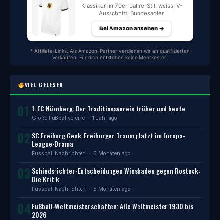
Klassiker im 70er-Jahre-Stil: weiss, V-
Ausschnitt, Bundesadler.
Bei Amazon ansehen →
* Affiliate-Links. Als Amazon-Partner verdienen wir an qualifizierten
Verkäufen. Für dich entstehen keine Mehrkosten.
VIEL GELESEN
01
1. FC Nürnberg: Der Traditionsverein früher und heute
Große Fußballvereine
· 1 Jahr ago
02
SC Freiburg Genk: Freiburger Traum platzt im Europa-
League-Drama
Fussball Nachrichten
· 5 Monaten ago
03
Schiedsrichter-Entscheidungen Wiesbaden gegen Rostock:
Die Kritik
Fussball Nachrichten
· 5 Monaten ago
04
Fußball-Weltmeisterschaften: Alle Weltmeister 1930 bis
2026