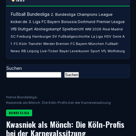
Fußball
Bundesliga
2. Bundesliga
Champions League
kicker.de
3. Liga
FC Bayern
Borussia Dortmund
Premier League
VfB Stuttgart
Abstiegskampf
Spielbericht
WM 2026
Real Madrid
SC Freiburg
Hamburger SV
Fußballgeschichte
La Liga
HSV
Serie A
1. FC Köln
Transfer
Werder Bremen
FC Bayern München
Fußball-
News
RB Leipzig
Live-Ticker
Bayer Leverkusen
Sport
VfL Wolfsburg
Suchen
Suchen
Home
›
Bundesliga
›
Kwasniok als Mönch: Die Köln-Profis bei der Karnevalssitzung
BUNDESLIGA
Kwasniok als Mönch: Die Köln-Profis
bei der Karnevalssitzung