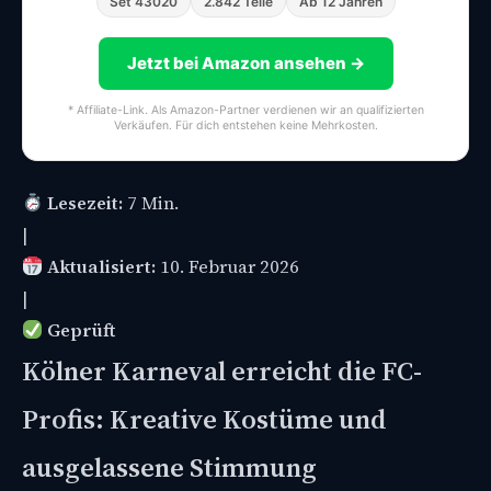
Set 43020
2.842 Teile
Ab 12 Jahren
Jetzt bei Amazon ansehen →
* Affiliate-Link. Als Amazon-Partner verdienen wir an qualifizierten
Verkäufen. Für dich entstehen keine Mehrkosten.
Lesezeit:
7 Min.
|
Aktualisiert:
10. Februar 2026
|
Geprüft
Kölner Karneval erreicht die FC-
Profis: Kreative Kostüme und
ausgelassene Stimmung