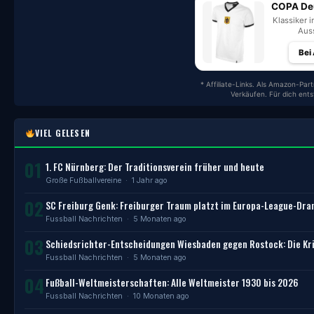
COPA Deu
Klassiker i
Auss
Bei
* Affiliate-Links. Als Amazon-Part
Verkäufen. Für dich ent
VIEL GELESEN
01
1. FC Nürnberg: Der Traditionsverein früher und heute
Große Fußballvereine
· 1 Jahr ago
02
SC Freiburg Genk: Freiburger Traum platzt im Europa-League-Dr
Fussball Nachrichten
· 5 Monaten ago
03
Schiedsrichter-Entscheidungen Wiesbaden gegen Rostock: Die Kri
Fussball Nachrichten
· 5 Monaten ago
04
Fußball-Weltmeisterschaften: Alle Weltmeister 1930 bis 2026
Fussball Nachrichten
· 10 Monaten ago