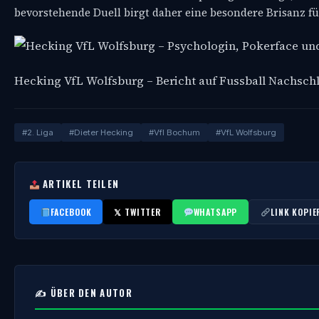
bevorstehende Duell birgt daher eine besondere Brisanz f
Hecking VfL Wolfsburg – Bericht auf Fussball Nachsc
#2. Liga
#Dieter Hecking
#Vfl Bochum
#VfL Wolfsburg
ARTIKEL TEILEN
FACEBOOK
𝕏 TWITTER
WHATSAPP
LINK KOPIE
✍️ ÜBER DEN AUTOR