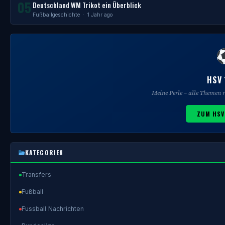
05
Deutschland WM Trikot ein Überblick
Fußballgeschichte
· 1 Jahr ago
HSV 
Meine Perle – alle Themen
ZUM HSV
KATEGORIEN
Transfers
Fußball
Fussball Nachrichten