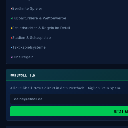
Berühmte Spieler
Fußballturniere & Wettbewerbe
Schiedsrichter & Regeln im Detail
Stadien & Schauplätze
Taktikspielsysteme
Fuballregeln
NEWSLETTER
Alle Fußball-News direkt in dein Postfach – täglich, kein Spam.
JETZT A