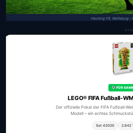
Hecking VfL Wolfsburg – 
WER
FÜR SAMM
LEGO® FIFA Fußball-WM
Der offizielle Pokal der FIFA Fußball-We
Modell – ein echtes Schmuckstüc
Set 43020
2.842 