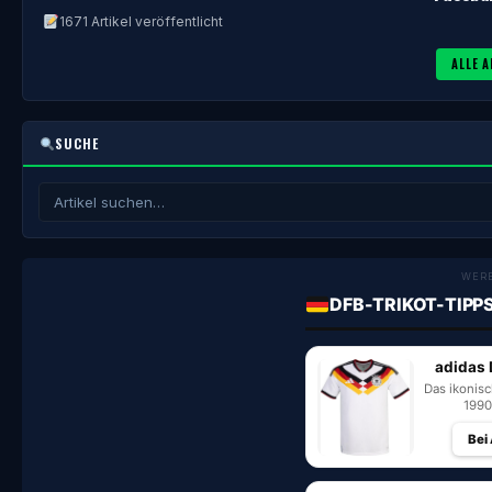
1671 Artikel veröffentlicht
ALLE A
SUCHE
WER
DFB-TRIKOT-TIPP
adidas 
Das ikonis
1990
Bei