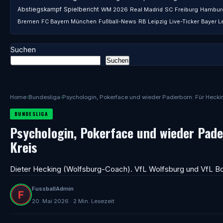
Abstiegskampf
Spielbericht
WM 2026
Real Madrid
SC Freiburg
Hambur
Bremen
FC Bayern München
Fußball-News
RB Leipzig
Live-Ticker
Bayer L
Suchen
Suchen
Home
›
Bundesliga
›
Psychologin, Pokerface und wieder Paderborn: Für Hecking
BUNDESLIGA
Psychologin, Pokerface und wieder Pade
Kreis
Dieter Hecking (Wolfsburg-Coach). VfL Wolfsburg und VfL Bo
FussballAdmin
20. Mai 2026 · 2 Min. Lesezeit