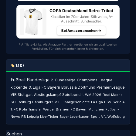
COPA Deutschland Retro-Trikot
Klassiker im 70er-Jahre-Stil: weiss, V-
Ausschnitt, Bundesadler.
Bei Amazon ansehen →
* Affiliate-Links. Als Amazon-Partner verdienen wir an qualifizierten
Verkäufen. Für dich entstehen keine Mehrkosten.
TAGS
Fußball
Bundesliga
2. Bundesliga
Champions League
kicker.de
3. Liga
FC Bayern
Borussia Dortmund
Premier League
VfB Stuttgart
Abstiegskampf
Spielbericht
WM 2026
Real Madrid
SC Freiburg
Hamburger SV
Fußballgeschichte
La Liga
HSV
Serie A
1. FC Köln
Transfer
Werder Bremen
FC Bayern München
Fußball-
News
RB Leipzig
Live-Ticker
Bayer Leverkusen
Sport
VfL Wolfsburg
Suchen