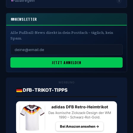
Fuballregeln
1
NEWSLETTER
Alle Fußball-News direkt in dein Postfach – täglich, kein
Spam.
JETZT ANMELDEN
WERBUNG
DFB-TRIKOT-TIPPS
adidas DFB Retro-Heimtrikot
Das ikonische Zickzack-Design der WM
1990 – Schwarz-Rot-Gold.
Bei Amazon ansehen →