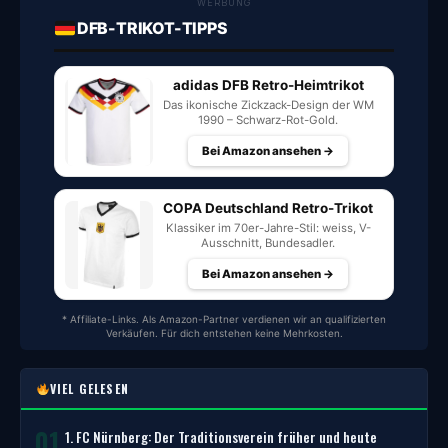
WERBUNG
DFB-TRIKOT-TIPPS
adidas DFB Retro-Heimtrikot
Das ikonische Zickzack-Design der WM
1990 – Schwarz-Rot-Gold.
Bei Amazon ansehen →
COPA Deutschland Retro-Trikot
Klassiker im 70er-Jahre-Stil: weiss, V-
Ausschnitt, Bundesadler.
Bei Amazon ansehen →
* Affiliate-Links. Als Amazon-Partner verdienen wir an qualifizierten
Verkäufen. Für dich entstehen keine Mehrkosten.
VIEL GELESEN
01
1. FC Nürnberg: Der Traditionsverein früher und heute