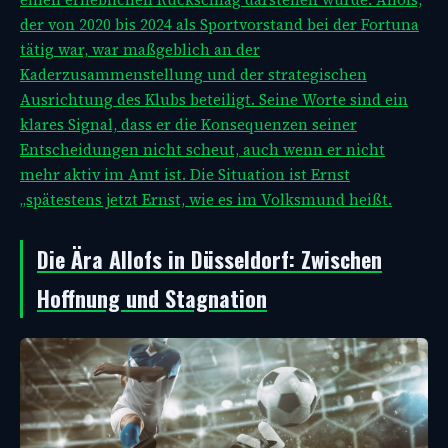
der von 2020 bis 2024 als Sportvorstand bei der Fortuna
tätig war, war maßgeblich an der
Kaderzusammenstellung und der strategischen
Ausrichtung des Klubs beteiligt. Seine Worte sind ein
klares Signal, dass er die Konsequenzen seiner
Entscheidungen nicht scheut, auch wenn er nicht
mehr aktiv im Amt ist. Die Situation ist
Ernst
„spätestens jetzt Ernst, wie es im Volksmund heißt.
Die Ära Allofs in Düsseldorf: Zwischen
Hoffnung und Stagnation