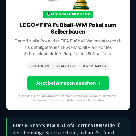
FÜR SAMMLER & FANS
LEGO® FIFA Fußball-WM Pokal zum
Selberbauen
Der offizielle Pokal der FIFA Fußball-Weltmeisterschaft
als detailgetreues LEGO-Modell – ein echtes
Schmuckstück fürs Regal jedes Fußballfans.
Set 43020
2.842 Teile
Ab 12 Jahren
Jetzt bei Amazon ansehen →
* Affiliate-Link. Als Amazon-Partner verdienen wir an qualifizierten
Verkäufen. Für dich entstehen keine Mehrkosten.
Kurz & Knapp:
Klaus Allofs Fortuna Düsseldorf
,
der ehemalige Sportvorstand, hat am 20. April