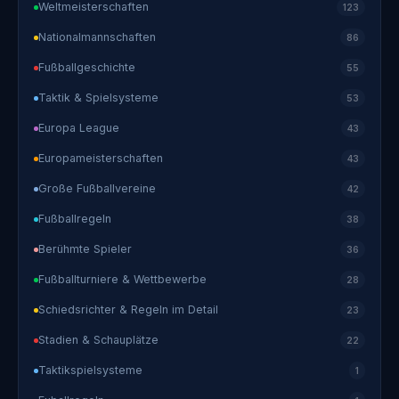
Weltmeisterschaften
123
Nationalmannschaften
86
Fußballgeschichte
55
Taktik & Spielsysteme
53
Europa League
43
Europameisterschaften
43
Große Fußballvereine
42
Fußballregeln
38
Berühmte Spieler
36
Fußballturniere & Wettbewerbe
28
Schiedsrichter & Regeln im Detail
23
Stadien & Schauplätze
22
Taktikspielsysteme
1