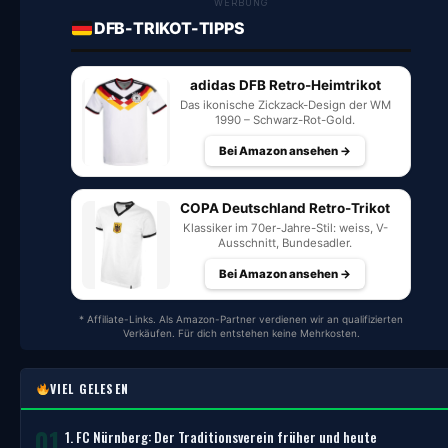
WERBUNG
DFB-TRIKOT-TIPPS
adidas DFB Retro-Heimtrikot
Das ikonische Zickzack-Design der WM
1990 – Schwarz-Rot-Gold.
Bei Amazon ansehen →
COPA Deutschland Retro-Trikot
Klassiker im 70er-Jahre-Stil: weiss, V-
Ausschnitt, Bundesadler.
Bei Amazon ansehen →
* Affiliate-Links. Als Amazon-Partner verdienen wir an qualifizierten
Verkäufen. Für dich entstehen keine Mehrkosten.
VIEL GELESEN
01
1. FC Nürnberg: Der Traditionsverein früher und heute