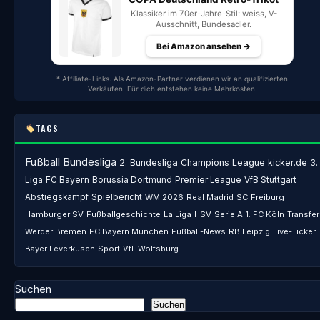
Klassiker im 70er-Jahre-Stil: weiss, V-
Ausschnitt, Bundesadler.
Bei Amazon ansehen →
* Affiliate-Links. Als Amazon-Partner verdienen wir an qualifizierten
Verkäufen. Für dich entstehen keine Mehrkosten.
TAGS
Fußball
Bundesliga
2. Bundesliga
Champions League
kicker.de
3.
Liga
FC Bayern
Borussia Dortmund
Premier League
VfB Stuttgart
Abstiegskampf
Spielbericht
WM 2026
Real Madrid
SC Freiburg
Hamburger SV
Fußballgeschichte
La Liga
HSV
Serie A
1. FC Köln
Transfer
Werder Bremen
FC Bayern München
Fußball-News
RB Leipzig
Live-Ticker
Bayer Leverkusen
Sport
VfL Wolfsburg
Suchen
Suchen