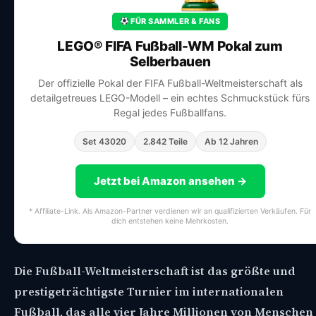
FÜR SAMMLER & FANS
LEGO® FIFA Fußball-WM Pokal zum
Selberbauen
Der offizielle Pokal der FIFA Fußball-Weltmeisterschaft als
detailgetreues LEGO-Modell – ein echtes Schmuckstück fürs
Regal jedes Fußballfans.
Set 43020
2.842 Teile
Ab 12 Jahren
Jetzt bei Amazon ansehen →
* Affiliate-Link. Als Amazon-Partner verdienen wir an qualifizierten Verkäufen. Für
dich entstehen keine Mehrkosten.
Die Fußball-Weltmeisterschaft ist das größte und
prestigeträchtigste Turnier im internationalen
Fußball, das alle vier Jahre Millionen von Menschen