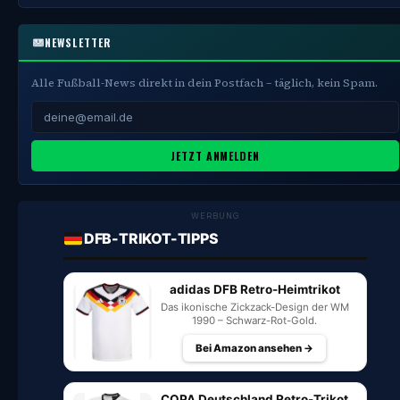
NEWSLETTER
Alle Fußball-News direkt in dein Postfach – täglich, kein Spam.
JETZT ANMELDEN
WERBUNG
DFB-TRIKOT-TIPPS
adidas DFB Retro-Heimtrikot
Das ikonische Zickzack-Design der WM
1990 – Schwarz-Rot-Gold.
Bei Amazon ansehen →
COPA Deutschland Retro-Trikot