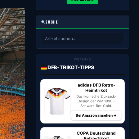
SUCHE
WERBUNG
DFB-TRIKOT-TIPPS
adidas DFB Retro-
Heimtrikot
Das ikonische Zickzack-
Design der WM 1990 –
Schwarz-Rot-Gold.
Bei Amazon ansehen →
COPA Deutschland
Retro-Trikot