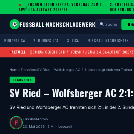
BOCHUM GEGEN HERTHA: VORSCHAU ZUM 2.-
2. BUNDESLIG
|
·
LIVE
LIGA-AUFTAKT 2026/27
DEN SPRUNG 
FUSSBALL
·
NACHSCHLAGEWERK
NE
Suche
BUNDESLIGA
2. BUNDESLIGA
3. LIGA
FUSSBALL NACHRICHTEN
AKTUELL
BOCHUM GEGEN HERTHA: VORSCHAU ZUM 2.-LIGA-AUFTAKT 2026/2
Home
›
Transfers
›
SV Ried – Wolfsberger AC 2:1: überzeugt sich von Trainer
TRANSFERS
SV Ried – Wolfsberger AC 2:1:
SV Ried und Wolfsberger AC trennten sich 2:1. in der 2. Bun
FussballAdmin
20. Mai 2026 · 3 Min. Lesezeit