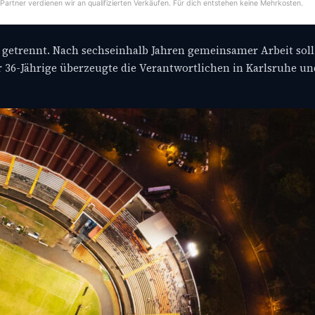
-Partner verdienen wir an qualifizierten Verkäufen. Für dich entstehen keine Mehrkosten.
r getrennt. Nach sechseinhalb Jahren gemeinsamer Arbeit soll
r 36-Jährige überzeugte die Verantwortlichen in Karlsruhe un