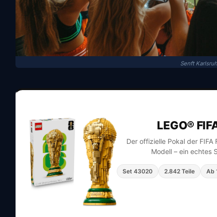
Senft Karlsru
LEGO® FIF
Der offizielle Pokal der FIF
Modell – ein echtes 
Set 43020
2.842 Teile
Ab 