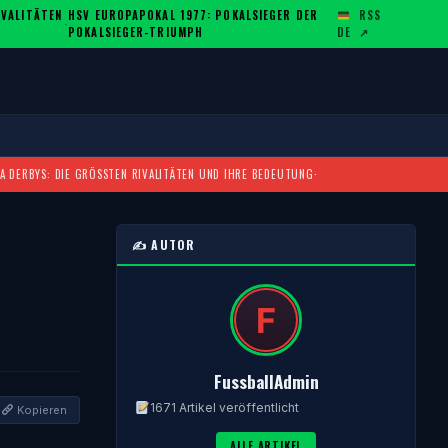
ALITÄTEN U
HSV EUROPAPOKAL 1977: POKALSIEGER DER
RSS
·
POKALSIEGER-TRIUMPH
DE
↗
A DERBYS: DIE GRÖSSTEN RIVALITÄTEN UND IHRE BEDEUTUNG
·
✍️ AUTOR
FussballAdmin
1671 Artikel veröffentlicht
Kopieren
ALLE ARTIKEL