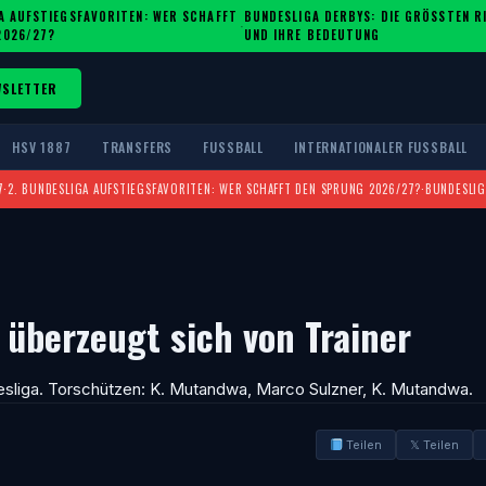
A AUFSTIEGSFAVORITEN: WER SCHAFFT
BUNDESLIGA DERBYS: DIE GRÖSSTEN RIV
·
2026/27?
ND IHRE BEDEUTUNG
WSLETTER
HSV 1887
TRANSFERS
FUSSBALL
INTERNATIONALER FUSSBALL
7
·
2. BUNDESLIGA AUFSTIEGSFAVORITEN: WER SCHAFFT DEN SPRUNG 2026/27?
·
BUNDESLIG
 überzeugt sich von Trainer
desliga. Torschützen: K. Mutandwa, Marco Sulzner, K. Mutandwa.
Teilen
𝕏 Teilen