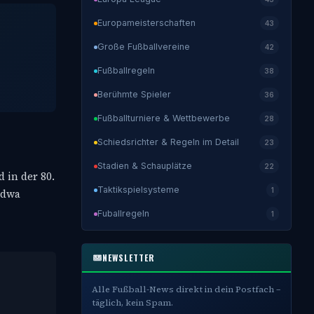
Europameisterschaften
43
Große Fußballvereine
42
Fußballregeln
38
Berühmte Spieler
36
Fußballturniere & Wettbewerbe
28
Schiedsrichter & Regeln im Detail
23
Stadien & Schauplätze
22
 in der 80.
Taktikspielsysteme
1
ndwa
Fuballregeln
1
NEWSLETTER
Alle Fußball-News direkt in dein Postfach –
täglich, kein Spam.