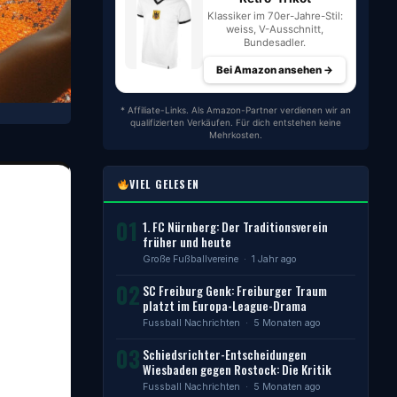
Klassiker im 70er-Jahre-Stil:
weiss, V-Ausschnitt,
Bundesadler.
Bei Amazon ansehen →
* Affiliate-Links. Als Amazon-Partner verdienen wir an
qualifizierten Verkäufen. Für dich entstehen keine
Mehrkosten.
VIEL GELESEN
01
1. FC Nürnberg: Der Traditionsverein
früher und heute
Große Fußballvereine
· 1 Jahr ago
02
SC Freiburg Genk: Freiburger Traum
platzt im Europa-League-Drama
Fussball Nachrichten
· 5 Monaten ago
03
Schiedsrichter-Entscheidungen
Wiesbaden gegen Rostock: Die Kritik
Fussball Nachrichten
· 5 Monaten ago