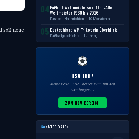
04
Fußball-Weltmeisterschaften: Alle
Weltmeister 1930 bis 2026
Fussball Nachrichten
· 10 Monaten ago
05
Deutschland WM Trikot ein Überblick
d soll neue
Fußballgeschichte
· 1 Jahr ago
HSV 1887
Meine Perle – alle Themen rund um den
Hamburger SV
ZUM HSV-BEREICH
KATEGORIEN