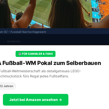
her SC – Fussball Nachschlagewerk
WERBUNG
FÜR SAMMLER & FANS
A Fußball-WM Pokal zum Selberbauen
A Fußball-Weltmeisterschaft als detailgetreues LEGO-
Schmuckstück fürs Regal jedes Fußballfans.
12 Jahren
Jetzt bei Amazon ansehen →