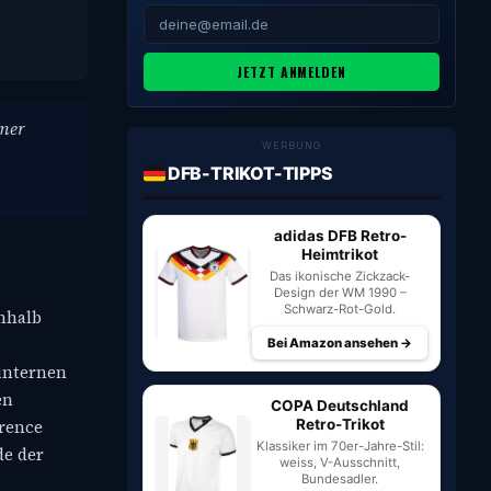
JETZT ANMELDEN
amer
WERBUNG
DFB-TRIKOT-TIPPS
adidas DFB Retro-
Heimtrikot
Das ikonische Zickzack-
Design der WM 1990 –
Schwarz-Rot-Gold.
inhalb
Bei Amazon ansehen →
 internen
en
COPA Deutschland
Retro-Trikot
erence
Klassiker im 70er-Jahre-Stil:
de der
weiss, V-Ausschnitt,
Bundesadler.