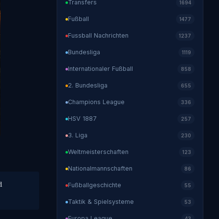
Transfers
1694
Fußball
1477
Fussball Nachrichten
1237
Bundesliga
1119
Internationaler Fußball
858
2. Bundesliga
655
Champions League
336
HSV 1887
257
3. Liga
230
Weltmeisterschaften
123
Nationalmannschaften
86
d
Fußballgeschichte
55
Taktik & Spielsysteme
53
Europa League
43