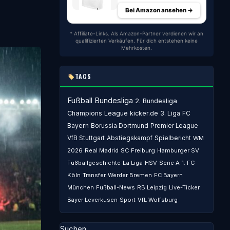
Bei Amazon ansehen →
* Affiliate-Links. Als Amazon-Partner verdienen wir an
qualifizierten Verkäufen. Für dich entstehen keine
Mehrkosten.
TAGS
Fußball
Bundesliga
2. Bundesliga
Champions League
kicker.de
3. Liga
FC
Bayern
Borussia Dortmund
Premier League
VfB Stuttgart
Abstiegskampf
Spielbericht
WM
2026
Real Madrid
SC Freiburg
Hamburger SV
Fußballgeschichte
La Liga
HSV
Serie A
1. FC
Köln
Transfer
Werder Bremen
FC Bayern
München
Fußball-News
RB Leipzig
Live-Ticker
Bayer Leverkusen
Sport
VfL Wolfsburg
Suchen