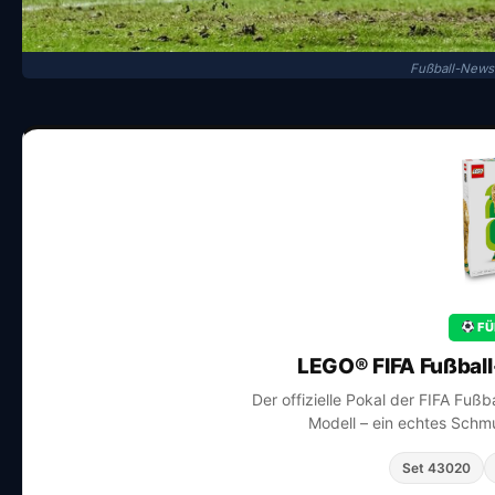
Fußball-News
FÜ
LEGO® FIFA Fußbal
Der offizielle Pokal der FIFA Fuß
Modell – ein echtes Schmu
Set 43020