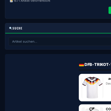
1671 Artikel veröffentlicht
SUCHE
DFB-TRIKOT-
a
Das
CO