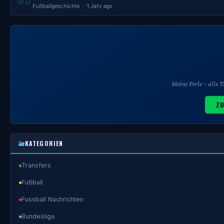
Fußballgeschichte
· 1 Jahr ago
Meine Perle – alle
ZU
KATEGORIEN
Transfers
Fußball
Fussball Nachrichten
Bundesliga