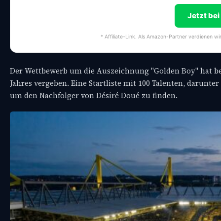
Jetzt be
* Affiliate-Link. Als Amazon-Partner verdienen wi
Der Wettbewerb um die Auszeichnung "Golden Boy" hat bego
Jahres vergeben. Eine Startliste mit 100 Talenten, darunter
um den Nachfolger von Désiré Doué zu finden.