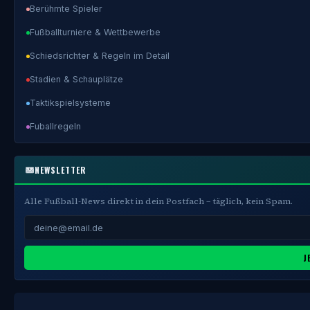
Berühmte Spieler
Fußballturniere & Wettbewerbe
Schiedsrichter & Regeln im Detail
Stadien & Schauplätze
Taktikspielsysteme
Fuballregeln
NEWSLETTER
Alle Fußball-News direkt in dein Postfach – täglich, kein Spam.
J