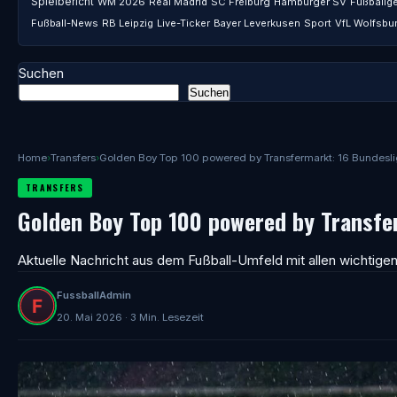
Spielbericht
WM 2026
Real Madrid
SC Freiburg
Hamburger SV
Fußballg
Fußball-News
RB Leipzig
Live-Ticker
Bayer Leverkusen
Sport
VfL Wolfsbu
Suchen
Suchen
Home
›
Transfers
›
Golden Boy Top 100 powered by Transfermarkt: 16 Bundesli
TRANSFERS
Golden Boy Top 100 powered by Transfer
Aktuelle Nachricht aus dem Fußball-Umfeld mit allen wichtigen
FussballAdmin
20. Mai 2026 · 3 Min. Lesezeit