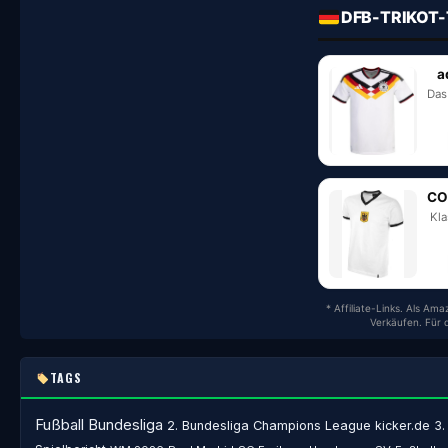
DFB-TRIKOT-
a
Das
CO
Kla
* Affiliate-Links. Als Am
Verkäufen. Für 
TAGS
Fußball
Bundesliga
2. Bundesliga
Champions League
kicker.de
3.