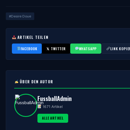
#Desire Doue
ARTIKEL TEILEN
FACEBOOK
𝕏 TWITTER
WHATSAPP
LINK KOPIE
ÜBER DEN AUTOR
FussballAdmin
1671 Artikel
ALLE ARTIKEL