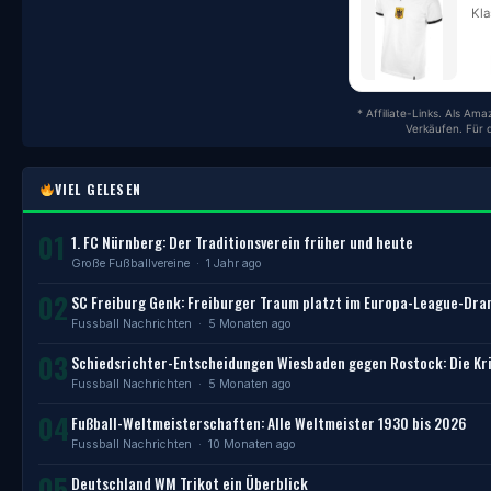
Kla
* Affiliate-Links. Als Am
Verkäufen. Für 
VIEL GELESEN
01
1. FC Nürnberg: Der Traditionsverein früher und heute
Große Fußballvereine
· 1 Jahr ago
02
SC Freiburg Genk: Freiburger Traum platzt im Europa-League-Dr
Fussball Nachrichten
· 5 Monaten ago
03
Schiedsrichter-Entscheidungen Wiesbaden gegen Rostock: Die Kri
Fussball Nachrichten
· 5 Monaten ago
04
Fußball-Weltmeisterschaften: Alle Weltmeister 1930 bis 2026
Fussball Nachrichten
· 10 Monaten ago
05
Deutschland WM Trikot ein Überblick