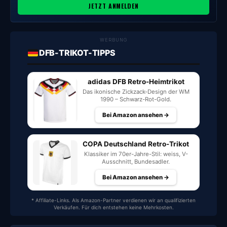
JETZT ANMELDEN
WERBUNG
DFB-TRIKOT-TIPPS
adidas DFB Retro-Heimtrikot
Das ikonische Zickzack-Design der WM
1990 – Schwarz-Rot-Gold.
Bei Amazon ansehen →
COPA Deutschland Retro-Trikot
Klassiker im 70er-Jahre-Stil: weiss, V-
Ausschnitt, Bundesadler.
Bei Amazon ansehen →
* Affiliate-Links. Als Amazon-Partner verdienen wir an qualifizierten
Verkäufen. Für dich entstehen keine Mehrkosten.