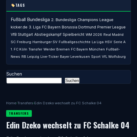
TAGS
Fußball
Bundesliga
2. Bundesliga
Champions League
kicker.de
3. Liga
FC Bayern
Borussia Dortmund
Premier League
VfB Stuttgart
Abstiegskampf
Spielbericht
WM 2026
Real Madrid
SC Freiburg
Hamburger SV
Fußballgeschichte
La Liga
HSV
Serie A
1. FC Köln
Transfer
Werder Bremen
FC Bayern München
Fußball-
News
RB Leipzig
Live-Ticker
Bayer Leverkusen
Sport
VfL Wolfsburg
Suchen
Suchen
Home
›
Transfers
›
Edin Dzeko wechselt zu FC Schalke 04
TRANSFERS
Edin Dzeko wechselt zu FC Schalke 04