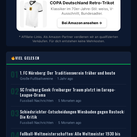
COPA Deutschland Retro-Trikot
Klassiker im 70er-Jahre-Stil: weiss, V-
Ausschnitt, Bundesadler.
Bei Amazon ansehen →
* Affiliate-Links. Als Amazon-Partner verdienen wir an qualifizierten
Verkäufen. Für dich entstehen keine Mehrkosten.
VIEL GELESEN
01
1. FC Nürnberg: Der Traditionsverein früher und heute
Große Fußballvereine
· 1 Jahr ago
02
SC Freiburg Genk: Freiburger Traum platzt im Europa-
League-Drama
Fussball Nachrichten
· 5 Monaten ago
03
Schiedsrichter-Entscheidungen Wiesbaden gegen Rostock:
Die Kritik
Fussball Nachrichten
· 5 Monaten ago
04
Fußball-Weltmeisterschaften: Alle Weltmeister 1930 bis