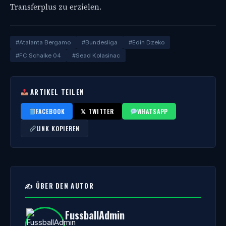
Transferplus zu erzielen.
#Atalanta Bergamo
#Bundesliga
#Edin Dzeko
#FC Schalke 04
#Sead Kolasinac
ARTIKEL TEILEN
FACEBOOK
𝕏 TWITTER
WHATSAPP
LINK KOPIEREN
✍️ ÜBER DEN AUTOR
FussballAdmin