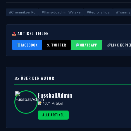
#Chemnitzer Fc
#Hans-Joachim Watzke
#Regionalliga
#Tommy 
ARTIKEL TEILEN
FACEBOOK
𝕏 TWITTER
WHATSAPP
LINK KOPIE
✍️ ÜBER DEN AUTOR
FussballAdmin
1671 Artikel
ALLE ARTIKEL