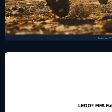
Haeder Ch
LEGO® FIFA Fu