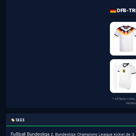
DFB-TR
* Affiliate-Link
Verkäu
TAGS
Fußball
Bundesliga
2. Bundesliga
Champions League
kicker.de
3.