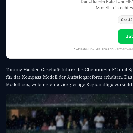
Der offizielle Pokal der FI
Modell – ein echte
Set 4
Je
* Affiliate-Link. Als Amazon-Partner ver
Tommy Haeder, Geschäftsführer des Chemnitzer FC und Spre
für das Kompass-Modell der Aufstiegsreform erhalten. Da
Modell aus, welches eine viergleisige Regionalliga vorsieht