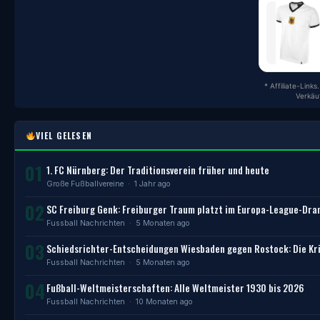
* Affiliate-Link
Verkäu
VIEL GELESEN
01
1. FC Nürnberg: Der Traditionsverein früher und heute
Große Fußballvereine
· 1 Jahr ago
02
SC Freiburg Genk: Freiburger Traum platzt im Europa-League-Dr
Fussball Nachrichten
· 5 Monaten ago
03
Schiedsrichter-Entscheidungen Wiesbaden gegen Rostock: Die Kri
Fussball Nachrichten
· 5 Monaten ago
04
Fußball-Weltmeisterschaften: Alle Weltmeister 1930 bis 2026
Fussball Nachrichten
· 10 Monaten ago