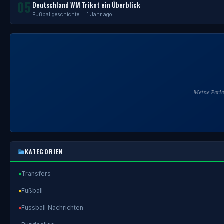
05
Deutschland WM Trikot ein Überblick
Fußballgeschichte
· 1 Jahr ago
Meine Perl
KATEGORIEN
Transfers
Fußball
Fussball Nachrichten