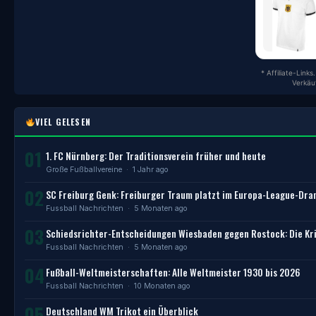
* Affiliate-Link
Verkäu
VIEL GELESEN
01
1. FC Nürnberg: Der Traditionsverein früher und heute
Große Fußballvereine
· 1 Jahr ago
02
SC Freiburg Genk: Freiburger Traum platzt im Europa-League-Dr
Fussball Nachrichten
· 5 Monaten ago
03
Schiedsrichter-Entscheidungen Wiesbaden gegen Rostock: Die Kri
Fussball Nachrichten
· 5 Monaten ago
04
Fußball-Weltmeisterschaften: Alle Weltmeister 1930 bis 2026
Fussball Nachrichten
· 10 Monaten ago
05
Deutschland WM Trikot ein Überblick