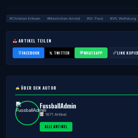
#Christian Eriksen
#Maximilian Arnold
#St. Pauli
#VfL Wolfsburg
ARTIKEL TEILEN
FACEBOOK
𝕏 TWITTER
WHATSAPP
LINK KOPIE
ÜBER DEN AUTOR
FussballAdmin
1671 Artikel
ALLE ARTIKEL