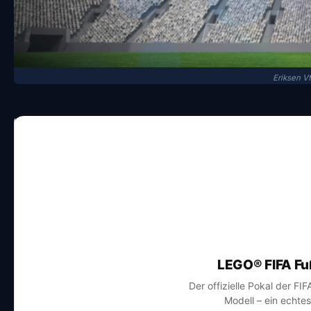
Eriksen V
LEGO® FIFA Fu
Der offizielle Pokal der FI
Modell – ein echte