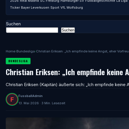
2026
Real Madrid
SC Freiburg
Hamburger SV
Fußballgeschichte
La Liga
Ticker
Bayer Leverkusen
Sport
VfL Wolfsburg
Suchen
Suchen
Home
›
Bundesliga
›
Christian Eriksen: „Ich empfinde keine Angst, eher Vorfre
BUNDESLIGA
Christian Eriksen: „Ich empfinde keine 
Christian Eriksen (Kapitän) äußerte sich: „Ich empfinde keine 
FussballAdmin
13. Mai 2026 · 3 Min. Lesezeit