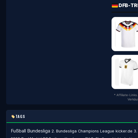
DFB-TR
* Affiliate-Link
Verkäu
TAGS
Fußball
Bundesliga
2. Bundesliga
Champions League
kicker.de
3.