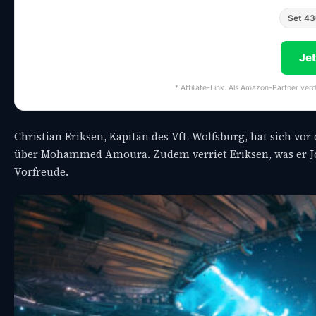
Set 4
Je
* Affiliate-Link. Als Amazon-Partner ver
Christian Eriksen, Kapitän des VfL Wolfsburg, hat sich vor
über Mohammed Amoura. Zudem verriet Eriksen, was er Jona
Vorfreude.