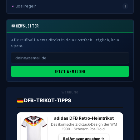
Fuballregeln
1
NEWSLETTER
Alle Fußball-News direkt in dein Postfach – täglich, kein
Spam.
JETZT ANMELDEN
WERBUNG
DFB-TRIKOT-TIPPS
adidas DFB Retro-Heimtrikot
Das ikonische Zickzack-Design der WM
1990 – Schwarz-Rot-Gold.
Bei Amazon ansehen →