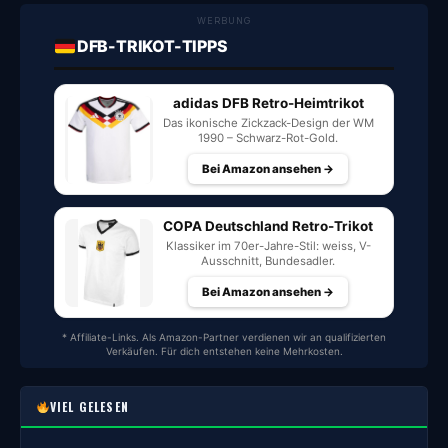
WERBUNG
DFB-TRIKOT-TIPPS
adidas DFB Retro-Heimtrikot
Das ikonische Zickzack-Design der WM
1990 – Schwarz-Rot-Gold.
Bei Amazon ansehen →
COPA Deutschland Retro-Trikot
Klassiker im 70er-Jahre-Stil: weiss, V-
Ausschnitt, Bundesadler.
Bei Amazon ansehen →
* Affiliate-Links. Als Amazon-Partner verdienen wir an qualifizierten
Verkäufen. Für dich entstehen keine Mehrkosten.
VIEL GELESEN