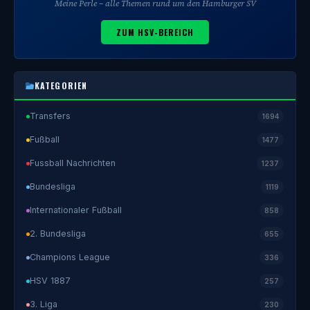
Meine Perle – alle Themen rund um den Hamburger SV
ZUM HSV-BEREICH
KATEGORIEN
Transfers
1694
Fußball
1477
Fussball Nachrichten
1237
Bundesliga
1119
Internationaler Fußball
858
2. Bundesliga
655
Champions League
336
HSV 1887
257
3. Liga
230