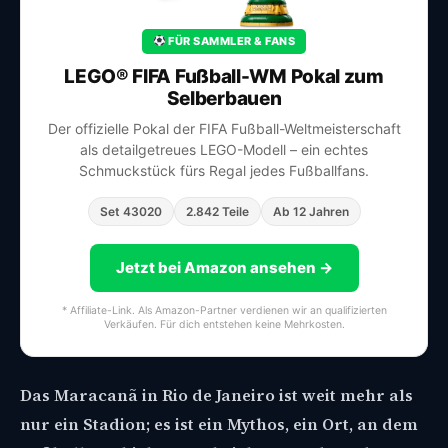
FÜR SAMMLER & FANS
LEGO® FIFA Fußball-WM Pokal zum
Selberbauen
Der offizielle Pokal der FIFA Fußball-Weltmeisterschaft
als detailgetreues LEGO-Modell – ein echtes
Schmuckstück fürs Regal jedes Fußballfans.
Set 43020
2.842 Teile
Ab 12 Jahren
Jetzt bei Amazon ansehen →
* Affiliate-Link. Als Amazon-Partner verdienen wir an qualifizierten
Verkäufen. Für dich entstehen keine Mehrkosten.
Das Maracanã in Rio de Janeiro ist weit mehr als
nur ein Stadion; es ist ein Mythos, ein Ort, an dem