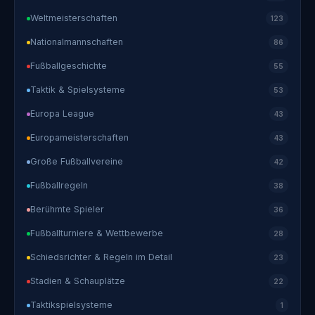
Weltmeisterschaften
123
Nationalmannschaften
86
Fußballgeschichte
55
Taktik & Spielsysteme
53
Europa League
43
Europameisterschaften
43
Große Fußballvereine
42
Fußballregeln
38
Berühmte Spieler
36
Fußballturniere & Wettbewerbe
28
Schiedsrichter & Regeln im Detail
23
Stadien & Schauplätze
22
Taktikspielsysteme
1