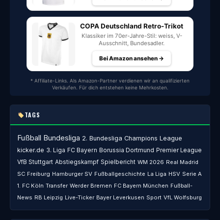
COPA Deutschland Retro-Trikot
Klassiker im 70er-Jahre-Stil: weiss, V-
Ausschnitt, Bundesadler.
Bei Amazon ansehen →
* Affiliate-Links. Als Amazon-Partner verdienen wir an qualifizierten
Verkäufen. Für dich entstehen keine Mehrkosten.
TAGS
Fußball
Bundesliga
2. Bundesliga
Champions League
kicker.de
3. Liga
FC Bayern
Borussia Dortmund
Premier League
VfB Stuttgart
Abstiegskampf
Spielbericht
WM 2026
Real Madrid
SC Freiburg
Hamburger SV
Fußballgeschichte
La Liga
HSV
Serie A
1. FC Köln
Transfer
Werder Bremen
FC Bayern München
Fußball-
News
RB Leipzig
Live-Ticker
Bayer Leverkusen
Sport
VfL Wolfsburg