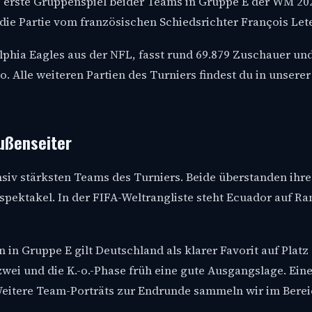
das erste Gruppenspiel beider Teams in Gruppe E der WM 2026
die Partie vom französischen Schiedsrichter François Lete
lphia Eagles aus der NFL, fasst rund 69.879 Zuschauer und 
 Alle weiteren Partien des Turniers findest du in unserer
ußenseiter
nsiv stärksten Teams des Turniers. Beide überstanden ihr
vspektakel. In der FIFA-Weltrangliste steht Ecuador auf Ra
 in Gruppe E gilt Deutschland als klarer Favorit auf Platz
wei und die K.-o.-Phase früh eine gute Ausgangslage. Ein
 Weitere Team-Porträts zur Endrunde sammeln wir im Bere