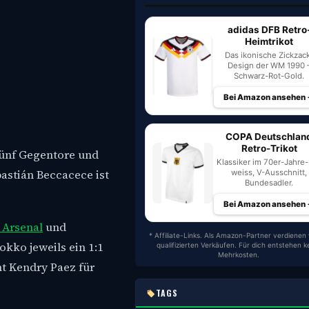
adidas DFB Retro
Heimtrikot
Das ikonische Zickzac
Design der WM 1990 
Schwarz-Rot-Gold.
Bei Amazon ansehen
COPA Deutschlan
Retro-Trikot
 fünf Gegentore und
Klassiker im 70er-Jahre-S
astián Beccacece ist
weiss, V-Ausschnitt,
Bundesadler.
Bei Amazon ansehen
 Arsenal
und
* Affiliate-Links. Als Amazon-Partner verdienen 
kko jeweils ein 1:1
qualifizierten Verkäufen. Für dich entstehen k
Mehrkosten.
nt Kendry Paez für
TAGS