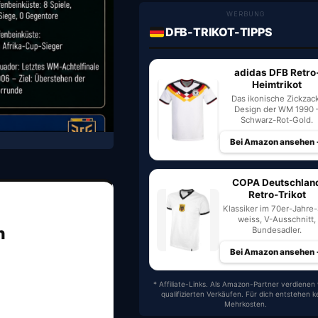
WERBUNG
DFB-TRIKOT-TIPPS
adidas DFB Retro
Heimtrikot
Das ikonische Zickzac
Design der WM 1990 
Schwarz-Rot-Gold.
Bei Amazon ansehen
COPA Deutschlan
Retro-Trikot
Klassiker im 70er-Jahre-S
weiss, V-Ausschnitt,
n
Bundesadler.
Bei Amazon ansehen
* Affiliate-Links. Als Amazon-Partner verdienen 
qualifizierten Verkäufen. Für dich entstehen k
Mehrkosten.