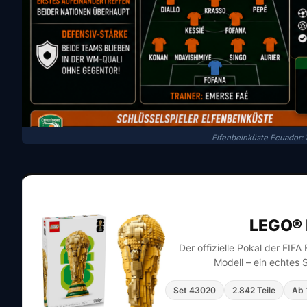
Elfenbeinküste Ecuador: Z
LEGO® 
Der offizielle Pokal der FIF
Modell – ein echtes 
Set 43020
2.842 Teile
Ab 