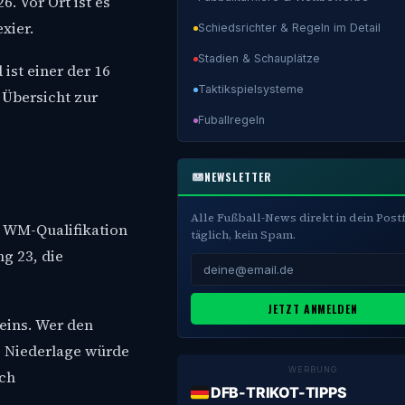
. Vor Ort ist es
xier.
Schiedsrichter & Regeln im Detail
Stadien & Schauplätze
ist einer der 16
Taktikspielsysteme
 Übersicht zur
Fuballregeln
NEWSLETTER
Alle Fußball-News direkt in dein Post
e WM-Qualifikation
täglich, kein Spam.
ng 23, die
JETZT ANMELDEN
 eins. Wer den
e Niederlage würde
WERBUNG
ich
DFB-TRIKOT-TIPPS