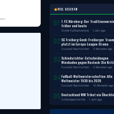
VIEL GELESEN
sten.
01
1. FC Nürnberg: Der Traditionsverei
früher und heute
Große Fußballvereine
· 1 Jahr ago
02
SC Freiburg Genk: Freiburger Trau
platzt im Europa-League-Drama
Fussball Nachrichten
· 5 Monaten ago
03
Schiedsrichter-Entscheidungen
Wiesbaden gegen Rostock: Die Kriti
Fussball Nachrichten
· 5 Monaten ago
04
Fußball-Weltmeisterschaften: Alle
Weltmeister 1930 bis 2026
Fussball Nachrichten
· 10 Monaten ago
05
Deutschland WM Trikot ein Überbli
Fußballgeschichte
· 1 Jahr ago