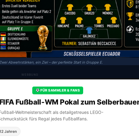
wei Abwehrstärken, ein Ziel – der perfekte Start in Gruppe E.
WERBUNG
FÜR SAMMLER & FANS
FIFA Fußball-WM Pokal zum Selberbaue
A Fußball-Weltmeisterschaft als detailgetreues LEGO-
Schmuckstück fürs Regal jedes Fußballfans.
12 Jahren