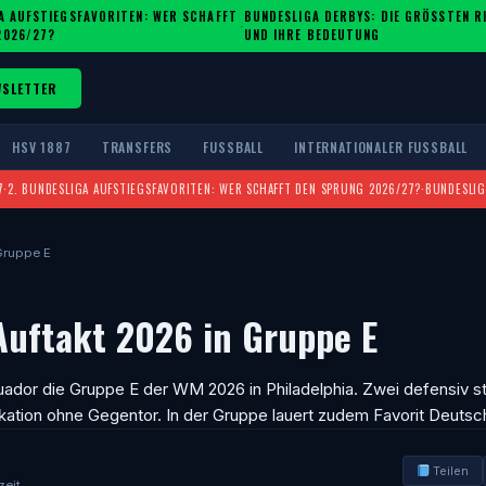
A AUFSTIEGSFAVORITEN: WER SCHAFFT
BUNDESLIGA DERBYS: DIE GRÖSSTEN RIV
·
2026/27?
ND IHRE BEDEUTUNG
WSLETTER
HSV 1887
TRANSFERS
FUSSBALL
INTERNATIONALER FUSSBALL
7
·
2. BUNDESLIGA AUFSTIEGSFAVORITEN: WER SCHAFFT DEN SPRUNG 2026/27?
·
BUNDESLIG
Gruppe E
Auftakt 2026 in Gruppe E
uador die Gruppe E der WM 2026 in Philadelphia. Zwei defensiv s
ikation ohne Gegentor. In der Gruppe lauert zudem Favorit Deutsc
Teilen
zeit