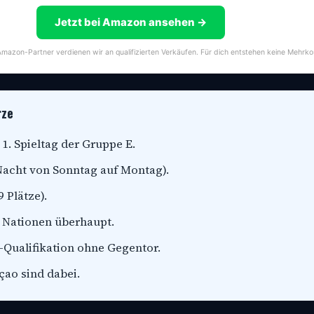
Jetzt bei Amazon ansehen →
s Amazon-Partner verdienen wir an qualifizierten Verkäufen. Für dich entstehen keine Mehrko
rze
. Spieltag der Gruppe E.
Nacht von Sonntag auf Montag).
 Plätze).
r Nationen überhaupt.
Qualifikation ohne Gegentor.
çao sind dabei.