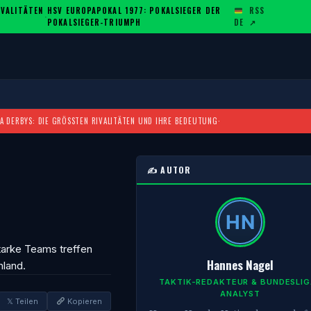
ALITÄTEN U
HSV EUROPAPOKAL 1977: POKALSIEGER DER
RSS
·
POKALSIEGER-TRIUMPH
DE
↗
A DERBYS: DIE GRÖSSTEN RIVALITÄTEN UND IHRE BEDEUTUNG
·
✍️ AUTOR
tarke Teams treffen
Hannes Nagel
hland.
TAKTIK-REDAKTEUR & BUNDESLIG
ANALYST
𝕏 Teilen
Kopieren