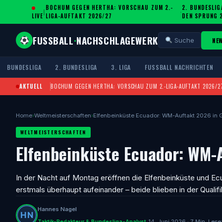
BOCHUM GEGEN HERTHA: VORSCHAU ZUM 2.-
2. BUNDESLIG
|
·
LIVE
LIGA-AUFTAKT 2026/27
DEN SPRUNG 
FUSSBALL
·
NACHSCHLAGEWERK
NE
Suche
BUNDESLIGA
2. BUNDESLIGA
3. LIGA
FUSSBALL NACHRICHTEN
AKTUELL
BOCHUM GEGEN HERTHA: VORSCHAU ZUM 2.-LIGA-AUFTAKT 2026/2
Home
›
Weltmeisterschaften
›
Elfenbeinküste Ecuador: WM-Auftakt 2026 in 
WELTMEISTERSCHAFTEN
Elfenbeinküste Ecuador: WM-
In der Nacht auf Montag eröffnen die Elfenbeinküste und Ec
erstmals überhaupt aufeinander – beide blieben in der Qualif
Hannes Nagel
Taktik-Redakteur & Bundesliga-Analyst
14. Juni 2026 · 7 Min. Lese