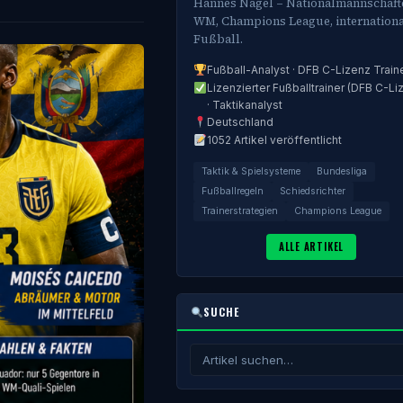
Hannes Nagel – Nationalmannschaft
WM, Champions League, internationa
Fußball.
Fußball-Analyst · DFB C-Lizenz Train
Lizenzierter Fußballtrainer (DFB C-Li
· Taktikanalyst
Deutschland
1052 Artikel veröffentlicht
Taktik & Spielsysteme
Bundesliga
Fußballregeln
Schiedsrichter
Trainerstrategien
Champions League
ALLE ARTIKEL
SUCHE