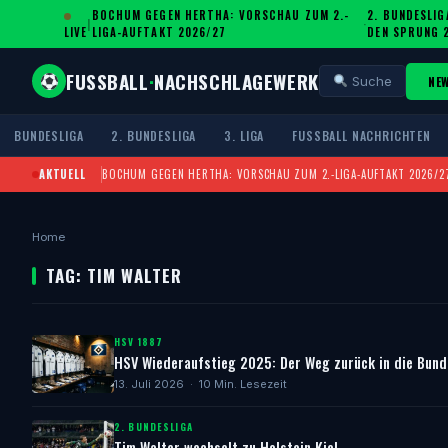
BOCHUM GEGEN HERTHA: VORSCHAU ZUM 2.-
2. BUNDESLIG
|
·
LIVE
LIGA-AUFTAKT 2026/27
DEN SPRUNG 
FUSSBALL
·
NACHSCHLAGEWERK
NE
Suche
BUNDESLIGA
2. BUNDESLIGA
3. LIGA
FUSSBALL NACHRICHTEN
AKTUELL
BOCHUM GEGEN HERTHA: VORSCHAU ZUM 2.-LIGA-AUFTAKT 2026/2
Home
TAG: TIM WALTER
HSV 1887
HSV Wiederaufstieg 2025: Der Weg zurück in die Bund
13. Juli 2026 · 10 Min. Lesezeit
2. BUNDESLIGA
Tim Walter wechselt zu Holstein Kiel