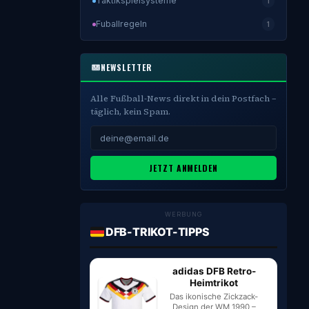
Taktikspielsysteme
1
Fuballregeln
1
NEWSLETTER
Alle Fußball-News direkt in dein Postfach –
täglich, kein Spam.
JETZT ANMELDEN
WERBUNG
DFB-TRIKOT-TIPPS
adidas DFB Retro-
Heimtrikot
Das ikonische Zickzack-
Design der WM 1990 –