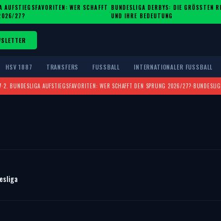
A AUFSTIEGSFAVORITEN: WER SCHAFFT
BUNDESLIGA DERBYS: DIE GRÖSSTEN RIV
·
2026/27?
ND IHRE BEDEUTUNG
WSLETTER
HSV 1887
TRANSFERS
FUSSBALL
INTERNATIONALER FUSSBALL
7
·
2. BUNDESLIGA AUFSTIEGSFAVORITEN: WER SCHAFFT DEN SPRUNG 2026/27?
·
BUNDESLIG
esliga