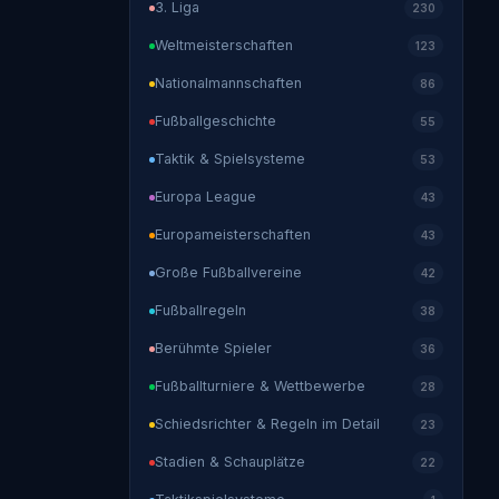
3. Liga
230
Weltmeisterschaften
123
Nationalmannschaften
86
Fußballgeschichte
55
Taktik & Spielsysteme
53
Europa League
43
Europameisterschaften
43
Große Fußballvereine
42
Fußballregeln
38
Berühmte Spieler
36
Fußballturniere & Wettbewerbe
28
Schiedsrichter & Regeln im Detail
23
Stadien & Schauplätze
22