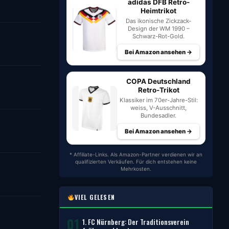
adidas DFB Retro-
Heimtrikot
Das ikonische Zickzack-
Design der WM 1990 –
Schwarz-Rot-Gold.
Bei Amazon ansehen →
COPA Deutschland
Retro-Trikot
Klassiker im 70er-Jahre-Stil:
weiss, V-Ausschnitt,
Bundesadler.
Bei Amazon ansehen →
* Affiliate-Links. Als Amazon-Partner verdienen wir an
qualifizierten Verkäufen. Für dich entstehen keine
Mehrkosten.
VIEL GELESEN
01
1. FC Nürnberg: Der Traditionsverein