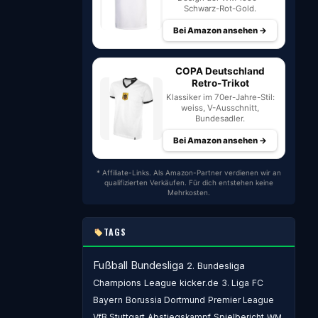
Schwarz-Rot-Gold.
Bei Amazon ansehen →
COPA Deutschland
Retro-Trikot
Klassiker im 70er-Jahre-Stil:
weiss, V-Ausschnitt,
Bundesadler.
Bei Amazon ansehen →
* Affiliate-Links. Als Amazon-Partner verdienen wir an
qualifizierten Verkäufen. Für dich entstehen keine
Mehrkosten.
TAGS
Fußball
Bundesliga
2. Bundesliga
Champions League
kicker.de
3. Liga
FC
Bayern
Borussia Dortmund
Premier League
VfB Stuttgart
Abstiegskampf
Spielbericht
WM