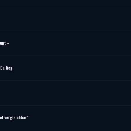
aunt –
Du lieg
el vergleichbar"