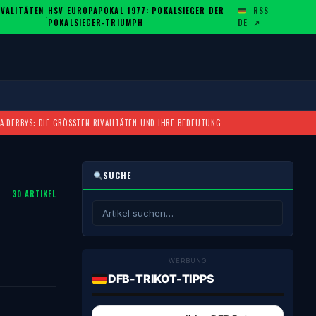
ALITÄTEN U
HSV EUROPAPOKAL 1977: POKALSIEGER DER
RSS
·
POKALSIEGER-TRIUMPH
DE
↗
A DERBYS: DIE GRÖSSTEN RIVALITÄTEN UND IHRE BEDEUTUNG
·
SUCHE
30 ARTIKEL
WERBUNG
DFB-TRIKOT-TIPPS