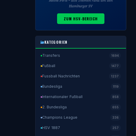
Meine Perle – alle Themen rund um den
Hamburger SV
ZUM HSV-BEREICH
KATEGORIEN
Transfers
1694
Fußball
1477
Fussball Nachrichten
1237
Bundesliga
1119
Internationaler Fußball
858
2. Bundesliga
655
Champions League
336
HSV 1887
257