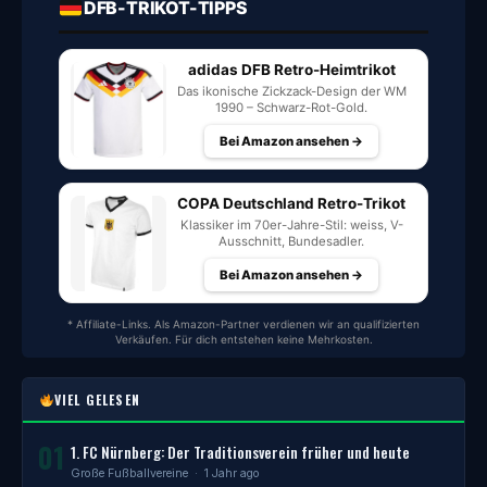
DFB-TRIKOT-TIPPS
adidas DFB Retro-Heimtrikot
Das ikonische Zickzack-Design der WM
1990 – Schwarz-Rot-Gold.
Bei Amazon ansehen →
COPA Deutschland Retro-Trikot
Klassiker im 70er-Jahre-Stil: weiss, V-
Ausschnitt, Bundesadler.
Bei Amazon ansehen →
* Affiliate-Links. Als Amazon-Partner verdienen wir an qualifizierten
Verkäufen. Für dich entstehen keine Mehrkosten.
VIEL GELESEN
01
1. FC Nürnberg: Der Traditionsverein früher und heute
Große Fußballvereine
· 1 Jahr ago