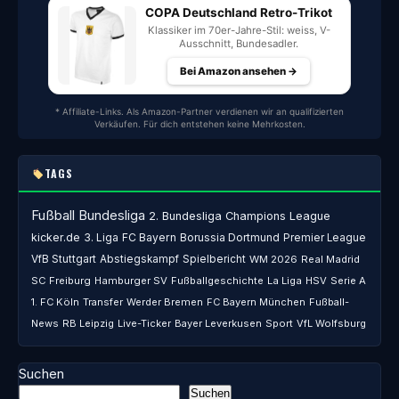
COPA Deutschland Retro-Trikot
Klassiker im 70er-Jahre-Stil: weiss, V-
Ausschnitt, Bundesadler.
Bei Amazon ansehen →
* Affiliate-Links. Als Amazon-Partner verdienen wir an qualifizierten
Verkäufen. Für dich entstehen keine Mehrkosten.
TAGS
Fußball
Bundesliga
2. Bundesliga
Champions League
kicker.de
3. Liga
FC Bayern
Borussia Dortmund
Premier League
VfB Stuttgart
Abstiegskampf
Spielbericht
WM 2026
Real Madrid
SC Freiburg
Hamburger SV
Fußballgeschichte
La Liga
HSV
Serie A
1. FC Köln
Transfer
Werder Bremen
FC Bayern München
Fußball-
News
RB Leipzig
Live-Ticker
Bayer Leverkusen
Sport
VfL Wolfsburg
Suchen
Suchen