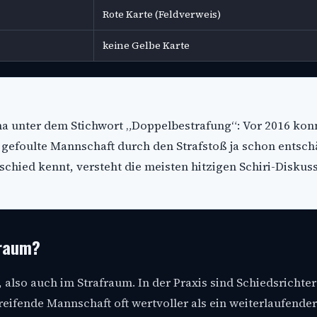
Rote Karte (Feldverweis)
keine Gelbe Karte
ma unter dem Stichwort „Doppelbestrafung“: Vor 2016 kon
gefoulte Mannschaft durch den Strafstoß ja schon entsch
schied kennt, versteht die meisten hitzigen Schiri-Diskus
fraum?
, also auch im Strafraum. In der Praxis sind Schiedsrichter
reifende Mannschaft oft wertvoller als ein weiterlaufender