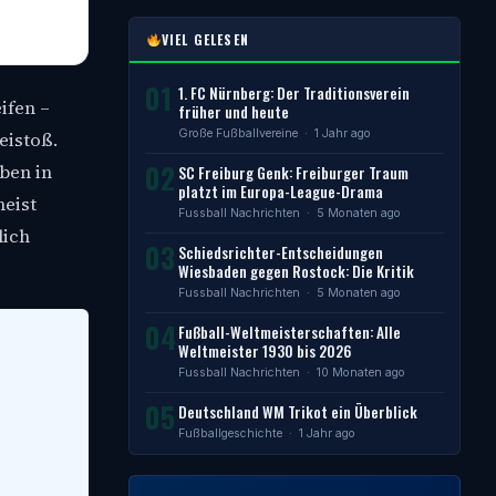
VIEL GELESEN
01
1. FC Nürnberg: Der Traditionsverein
ifen –
früher und heute
Große Fußballvereine
· 1 Jahr ago
eistoß.
02
ben in
SC Freiburg Genk: Freiburger Traum
platzt im Europa-League-Drama
meist
Fussball Nachrichten
· 5 Monaten ago
lich
03
Schiedsrichter-Entscheidungen
Wiesbaden gegen Rostock: Die Kritik
Fussball Nachrichten
· 5 Monaten ago
04
Fußball-Weltmeisterschaften: Alle
Weltmeister 1930 bis 2026
Fussball Nachrichten
· 10 Monaten ago
05
Deutschland WM Trikot ein Überblick
Fußballgeschichte
· 1 Jahr ago