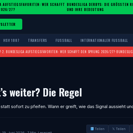
A AUFSTIEGSFAVORITEN: WER SCHAFFT
BUNDESLIGA DERBYS: DIE GRÖSSTEN RIV
·
2026/27?
ND IHRE BEDEUTUNG
WSLETTER
HSV 1887
TRANSFERS
FUSSBALL
INTERNATIONALER FUSSBALL
7
·
2. BUNDESLIGA AUFSTIEGSFAVORITEN: WER SCHAFFT DEN SPRUNG 2026/27?
·
BUNDESLIG
’s weiter? Die Regel
 statt sofort zu pfeifen. Wann er greift, wie das Signal aussieht u
Teilen
𝕏 Teilen
t: 19. Juni 2026 · 7 Min. Lesezeit