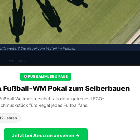
ft’s weiter? Die Regel zum Vorteil im Fußball
WERBUNG
FÜR SAMMLER & FANS
A Fußball-WM Pokal zum Selberbauen
A Fußball-Weltmeisterschaft als detailgetreues LEGO-
Schmuckstück fürs Regal jedes Fußballfans.
12 Jahren
Jetzt bei Amazon ansehen →