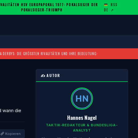
ALITÄTEN U
HSV EUROPAPOKAL 1977: POKALSIEGER DER
RSS
·
POKALSIEGER-TRIUMPH
DE
↗
A DERBYS: DIE GRÖSSTEN RIVALITÄTEN UND IHRE BEDEUTUNG
·
✍️ AUTOR
nd wann die
Hannes Nagel
TAKTIK-REDAKTEUR & BUNDESLIGA-
ANALYST
Kopieren