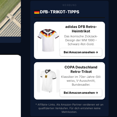
WERBUNG
DFB-TRIKOT-TIPPS
adidas DFB Retro-
Heimtrikot
Das ikonische Zickzack-
Design der WM 1990 –
Schwarz-Rot-Gold.
Bei Amazon ansehen →
COPA Deutschland
Retro-Trikot
Klassiker im 70er-Jahre-Stil:
weiss, V-Ausschnitt,
Bundesadler.
Bei Amazon ansehen →
* Affiliate-Links. Als Amazon-Partner verdienen wir an
qualifizierten Verkäufen. Für dich entstehen keine
Mehrkosten.