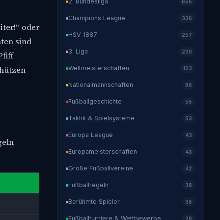
2. Bundesliga
655
Champions League
336
iter!“ oder
HSV 1887
257
nten sind
3. Liga
230
fiff
Weltmeisterschaften
chützen
123
Nationalmannschaften
86
Fußballgeschichte
55
Taktik & Spielsysteme
53
Europa League
43
geln
Europameisterschaften
43
Große Fußballvereine
42
Fußballregeln
38
Berühmte Spieler
36
Fußballturniere & Wettbewerbe
28