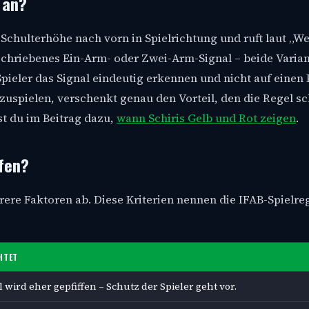
 an?
Schulterhöhe nach vorn in Spielrichtung und ruft laut „We
geschriebenes Ein-Arm- oder Zwei-Arm-Signal – beide Varia
pieler das Signal eindeutig erkennen und nicht auf einen P
rzuspielen, verschenkt genau den Vorteil, den die Regel s
st du im Beitrag dazu,
wann Schiris Gelb und Rot zeigen
.
ufen?
ere Faktoren ab. Diese Kriterien nennen die IFAB-Spielre
HTET
 wird eher gepfiffen – Schutz der Spieler geht vor.