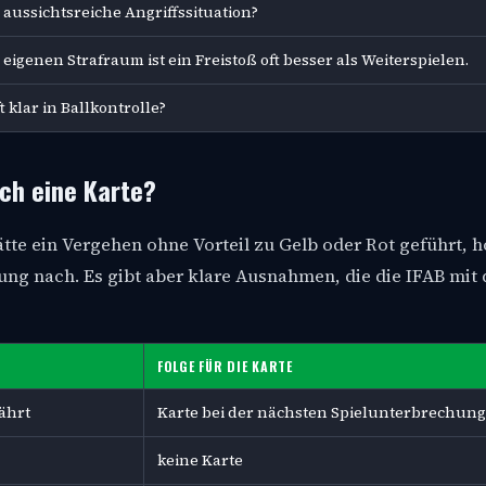
 aussichtsreiche Angriffssituation?
eigenen Strafraum ist ein Freistoß oft besser als Weiterspielen.
 klar in Ballkontrolle?
och eine Karte?
Hätte ein Vergehen ohne Vorteil zu Gelb oder Rot geführt, h
ung nach. Es gibt aber klare Ausnahmen, die die IFAB mit 
FOLGE FÜR DIE KARTE
ährt
Karte bei der nächsten Spielunterbrechung
keine Karte