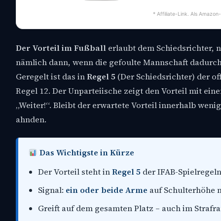
* Affiliate-Link. Als Amazon
Der Vorteil im Fußball
erlaubt dem Schiedsrichter, na
nämlich dann, wenn die gefoulte Mannschaft dadurch 
Geregelt ist das in
Regel 5
(Der Schiedsrichter) der of
Regel 12. Der Unparteiische zeigt den Vorteil mit ei
„Weiter!“. Bleibt der erwartete Vorteil innerhalb wen
ahnden.
Das Wichtigste in Kürze
Der Vorteil steht in
Regel 5
der IFAB-Spielregeln;
Signal:
ein oder beide Arme
auf Schulterhöhe n
Greift auf dem gesamten Platz – auch im Strafr