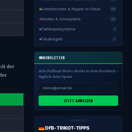
Schiedsrichter & Regeln im Detail
23
Stadien & Schauplätze
22
Taktikspielsysteme
1
Fuballregeln
1
NEWSLETTER
olt der
Alle Fußball-News direkt in dein Postfach –
der
täglich, kein Spam.
JETZT ANMELDEN
WERBUNG
DFB-TRIKOT-TIPPS