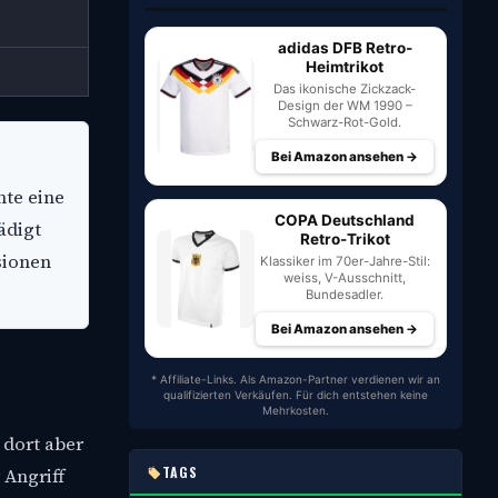
adidas DFB Retro-
Heimtrikot
Das ikonische Zickzack-
Design der WM 1990 –
Schwarz-Rot-Gold.
Bei Amazon ansehen →
nte eine
COPA Deutschland
ädigt
Retro-Trikot
sionen
Klassiker im 70er-Jahre-Stil:
weiss, V-Ausschnitt,
Bundesadler.
Bei Amazon ansehen →
* Affiliate-Links. Als Amazon-Partner verdienen wir an
qualifizierten Verkäufen. Für dich entstehen keine
Mehrkosten.
 dort aber
TAGS
 Angriff