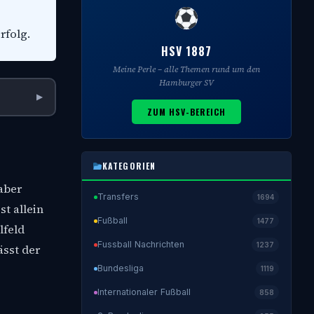
rfolg.
HSV 1887
Meine Perle – alle Themen rund um den
Hamburger SV
▶
ZUM HSV-BEREICH
KATEGORIEN
 aber
Transfers
1694
st allein
Fußball
1477
lfeld
Fussball Nachrichten
1237
ässt der
Bundesliga
1119
Internationaler Fußball
858