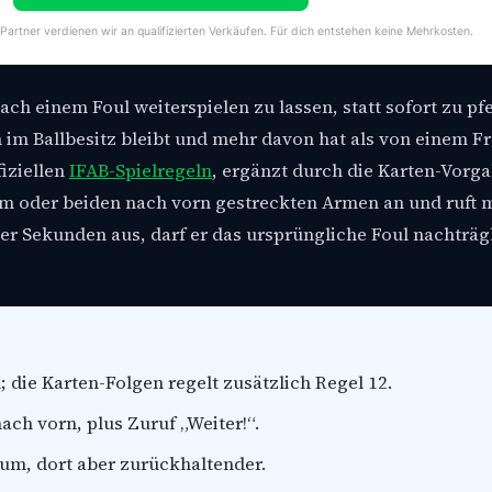
-Partner verdienen wir an qualifizierten Verkäufen. Für dich entstehen keine Mehrkosten.
ch einem Foul weiterspielen zu lassen, statt sofort zu pfe
im Ballbesitz bleibt und mehr davon hat als von einem Fr
fiziellen
IFAB-Spielregeln
, ergänzt durch die Karten-Vorga
nem oder beiden nach vorn gestreckten Armen an und ruft 
iger Sekunden aus, darf er das ursprüngliche Foul nachträg
 die Karten-Folgen regelt zusätzlich Regel 12.
ach vorn, plus Zuruf „Weiter!“.
aum, dort aber zurückhaltender.