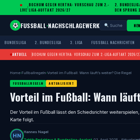
BOCHUM GEGEN HERTHA: VORSCHAU ZUM 2.-
2. BUNDESLIG
|
·
LIVE
LIGA-AUFTAKT 2026/27
DEN SPRUNG 
FUSSBALL
·
NACHSCHLAGEWERK
NE
Suche
BUNDESLIGA
2. BUNDESLIGA
3. LIGA
FUSSBALL NACHRICHTEN
AKTUELL
BOCHUM GEGEN HERTHA: VORSCHAU ZUM 2.-LIGA-AUFTAKT 2026/2
Home
›
Fußballregeln
›
Vorteil im Fußball: Wann läuft’s weiter? Die Regel
FUSSBALLREGELN
AKTUALISIERT
Vorteil im Fußball: Wann läuft
Der Vorteil im Fußball lässt den Schiedsrichter weiterspielen,
Karte folgt.
Hannes Nagel
Taktik-Redakteur & Bundesliga-Analyst
02. April 2025 · Aktualisier