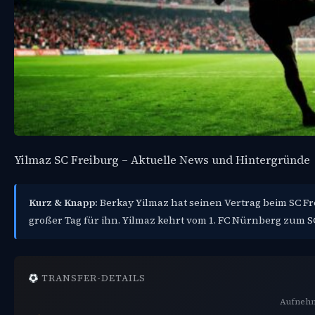
Yilmaz SC Freiburg – Aktuelle News und Hintergründe
Kurz & Knapp:
Berkay Yilmaz hat seinen Vertrag beim SC Frei
großer Tag für ihn. Yilmaz kehrt vom 1. FC Nürnberg zum S
TRANSFER-DETAILS
Aufnehm
→