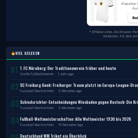
Klassiker 
Aus
Be
* Affiliate-Links. Als Amazon-Par
Verkäufen. Für dich en
VIEL GELESEN
01
1. FC Nürnberg: Der Traditionsverein früher und heute
Große Fußballvereine
· 1 Jahr ago
02
SC Freiburg Genk: Freiburger Traum platzt im Europa-League-Dr
Fussball Nachrichten
· 5 Monaten ago
03
Schiedsrichter-Entscheidungen Wiesbaden gegen Rostock: Die Kri
Fussball Nachrichten
· 5 Monaten ago
04
Fußball-Weltmeisterschaften: Alle Weltmeister 1930 bis 2026
Fussball Nachrichten
· 10 Monaten ago
05
Deutschland WM Trikot ein Überblick