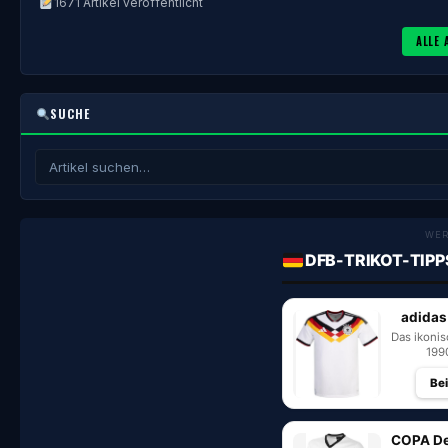
1671 Artikel veröffentlicht
ALLE 
SUCHE
WE
DFB-TRIKOT-TIPP
adidas
Das ikoni
199
Be
COPA De