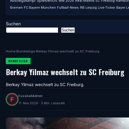
Abstiegskampf
Spielbericht
WM 2026
Real Madrid
SC Freiburg
Hambur
Bremen
FC Bayern München
Fußball-News
RB Leipzig
Live-Ticker
Bayer L
Suchen
Suchen
Home
›
Bundesliga
›
Berkay Yilmaz wechselt zu SC Freiburg
BUNDESLIGA
Berkay Yilmaz wechselt zu SC Freiburg
Berkay Yilmaz wechselt zu SC Freiburg.
FussballAdmin
11. Mai 2026 · 3 Min. Lesezeit