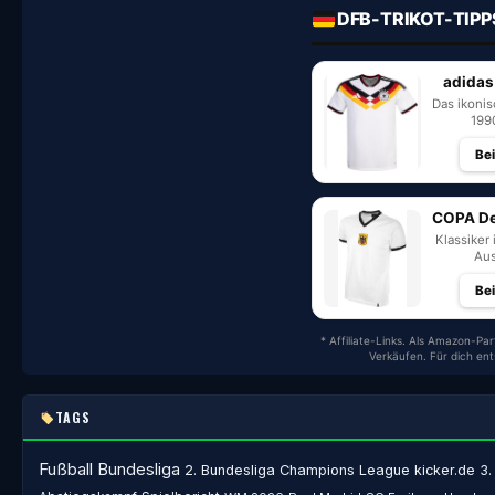
DFB-TRIKOT-TIPP
adidas
Das ikoni
199
Be
COPA De
Klassiker 
Aus
Be
* Affiliate-Links. Als Amazon-Par
Verkäufen. Für dich en
TAGS
Fußball
Bundesliga
2. Bundesliga
Champions League
kicker.de
3.