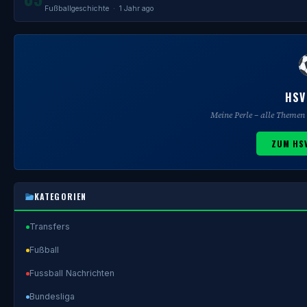
Fußballgeschichte
· 1 Jahr ago
HSV
Meine Perle – alle Theme
ZUM HS
KATEGORIEN
Transfers
Fußball
Fussball Nachrichten
Bundesliga