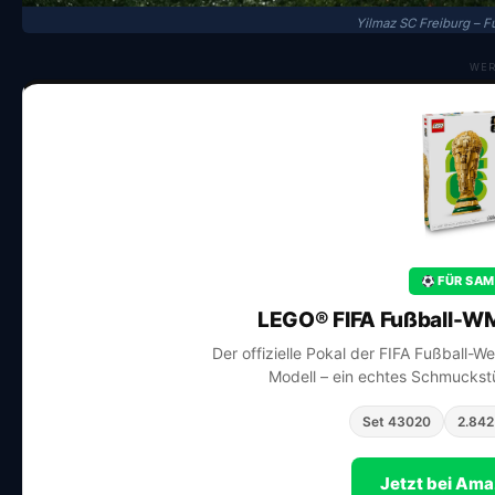
Yilmaz SC Freiburg – 
WE
FÜR SAM
LEGO® FIFA Fußball-WM
Der offizielle Pokal der FIFA Fußball-W
Modell – ein echtes Schmuckstü
Set 43020
2.842 
Jetzt bei Am