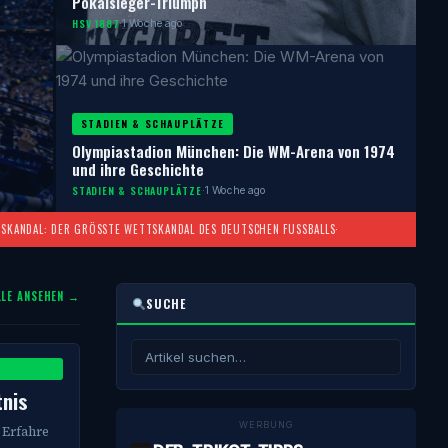
Pokalsieger-Triumph
HSV 1887
·
1 Woche ago
STADIEN & SCHAUPLÄTZE
Olympiastadion München: Die WM-Arena von 1974
und ihre Geschichte
STADIEN & SCHAUPLÄTZE
·
1 Woche ago
SKANDAL: DER GRÖSSTE WETTSKANDAL DES DEUTSCHEN FUSSBALLS
·
LLE ANSEHEN →
SUCHE
tnis
WERBUNG
 Erfahre