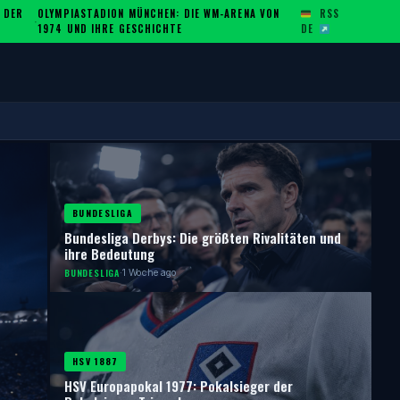
 DER
OLYMPIASTADION MÜNCHEN: DIE WM-ARENA VON
RSS
·
1974 UND IHRE GESCHICHTE
DE
BUNDESLIGA
Bundesliga Derbys: Die größten Rivalitäten und
ihre Bedeutung
BUNDESLIGA
·
1 Woche ago
HSV 1887
HSV Europapokal 1977: Pokalsieger der