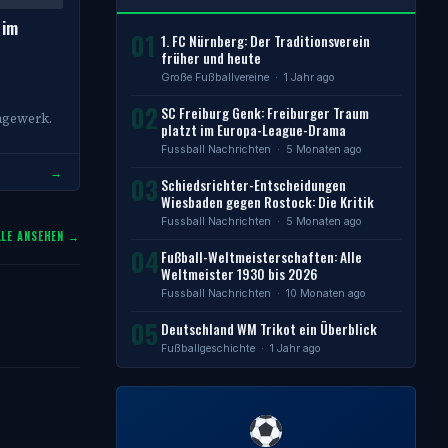
 im
01
1. FC Nürnberg: Der Traditionsverein
früher und heute
Große Fußballvereine
· 1 Jahr ago
02
SC Freiburg Genk: Freiburger Traum
agewerk.
platzt im Europa-League-Drama
Fussball Nachrichten
· 5 Monaten ago
→
03
Schiedsrichter-Entscheidungen
Wiesbaden gegen Rostock: Die Kritik
Fussball Nachrichten
· 5 Monaten ago
LLE ANSEHEN →
04
Fußball-Weltmeisterschaften: Alle
Weltmeister 1930 bis 2026
Fussball Nachrichten
· 10 Monaten ago
05
Deutschland WM Trikot ein Überblick
Fußballgeschichte
· 1 Jahr ago