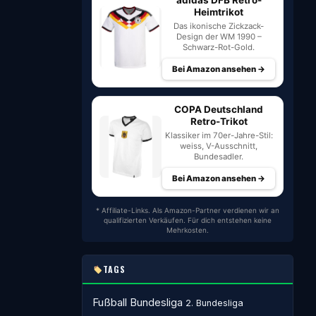
adidas DFB Retro-
Heimtrikot
Das ikonische Zickzack-
Design der WM 1990 –
Schwarz-Rot-Gold.
Bei Amazon ansehen →
COPA Deutschland
Retro-Trikot
Klassiker im 70er-Jahre-Stil:
weiss, V-Ausschnitt,
Bundesadler.
Bei Amazon ansehen →
* Affiliate-Links. Als Amazon-Partner verdienen wir an
qualifizierten Verkäufen. Für dich entstehen keine
Mehrkosten.
TAGS
Fußball
Bundesliga
2. Bundesliga