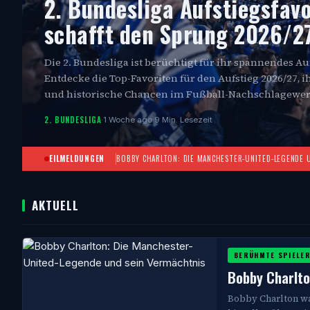
2. Bundesliga Aufstiegsfavo
schafft den Sprung 2026/2
Die 2. Bundesliga ist berüchtigt für ihr spannendes A
Entdecke die Top-Favoriten für den Aufstieg 2026/27, 
und historische Chancen im Fußball-Nachschlagewer
2. BUNDESLIGA
·
1 Woche ago
·
9 Min. Lesezeit
EILMELDUNGEN
BOBBY CHARLTON: DIE MANCHESTER-UNITED-LEGENDE 
AKTUELL
BERÜHMTE SPIELE
Bobby Charlto
Bobby Charlton wa