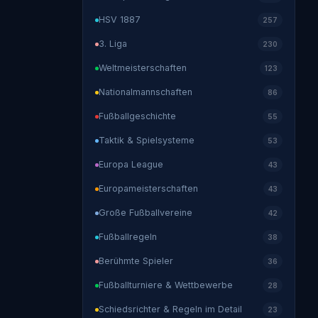
HSV 1887
257
3. Liga
230
Weltmeisterschaften
123
Nationalmannschaften
86
Fußballgeschichte
55
Taktik & Spielsysteme
53
Europa League
43
Europameisterschaften
43
Große Fußballvereine
42
Fußballregeln
38
Berühmte Spieler
36
Fußballturniere & Wettbewerbe
28
Schiedsrichter & Regeln im Detail
23