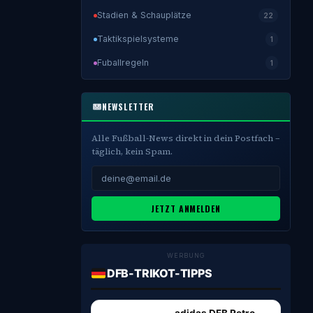
Stadien & Schauplätze
22
Taktikspielsysteme
1
Fuballregeln
1
NEWSLETTER
Alle Fußball-News direkt in dein Postfach –
täglich, kein Spam.
JETZT ANMELDEN
WERBUNG
DFB-TRIKOT-TIPPS