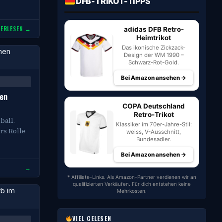
DFB-TRIKOT-TIPPS
TERLESEN →
adidas DFB Retro-
Heimtrikot
Das ikonische Zickzack-
Design der WM 1990 –
Schwarz-Rot-Gold.
Bei Amazon ansehen →
hen
COPA Deutschland
Retro-Trikot
ball.
Klassiker im 70er-Jahre-Stil:
rs Rolle
weiss, V-Ausschnitt,
Bundesadler.
Bei Amazon ansehen →
→
* Affiliate-Links. Als Amazon-Partner verdienen wir an
qualifizierten Verkäufen. Für dich entstehen keine
Mehrkosten.
VIEL GELESEN