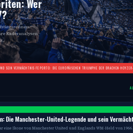
riten: Wer
7?
ufstiegsrennen.
ihre Kaderanalysen
k.
UND SEIN VERMÄCHTNIS
·
FC PORTO: DIE EUROPÄISCHEN TRIUMPHE DER DRACHEN
·
HOYZER-
A
R
n: Die Manchester-United-Legende und sein Vermäch
r eine Ikone von Manchester United und Englands WM-Held von 1966.