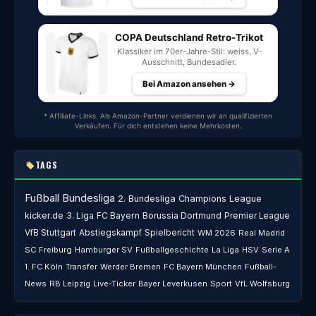
COPA Deutschland Retro-Trikot
Klassiker im 70er-Jahre-Stil: weiss, V-
Ausschnitt, Bundesadler.
Bei Amazon ansehen →
* Affiliate-Links. Als Amazon-Partner verdienen wir an qualifizierten
Verkäufen. Für dich entstehen keine Mehrkosten.
TAGS
Fußball
Bundesliga
2. Bundesliga
Champions League
kicker.de
3. Liga
FC Bayern
Borussia Dortmund
Premier League
VfB Stuttgart
Abstiegskampf
Spielbericht
WM 2026
Real Madrid
SC Freiburg
Hamburger SV
Fußballgeschichte
La Liga
HSV
Serie A
1. FC Köln
Transfer
Werder Bremen
FC Bayern München
Fußball-
News
RB Leipzig
Live-Ticker
Bayer Leverkusen
Sport
VfL Wolfsburg