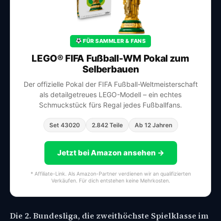
FÜR SAMMLER & FANS
LEGO® FIFA Fußball-WM Pokal zum
Selberbauen
Der offizielle Pokal der FIFA Fußball-Weltmeisterschaft
als detailgetreues LEGO-Modell – ein echtes
Schmuckstück fürs Regal jedes Fußballfans.
Set 43020
2.842 Teile
Ab 12 Jahren
Jetzt bei Amazon ansehen →
* Affiliate-Link. Als Amazon-Partner verdienen wir an qualifizierten
Verkäufen. Für dich entstehen keine Mehrkosten.
Die 2. Bundesliga, die zweithöchste Spielklasse im