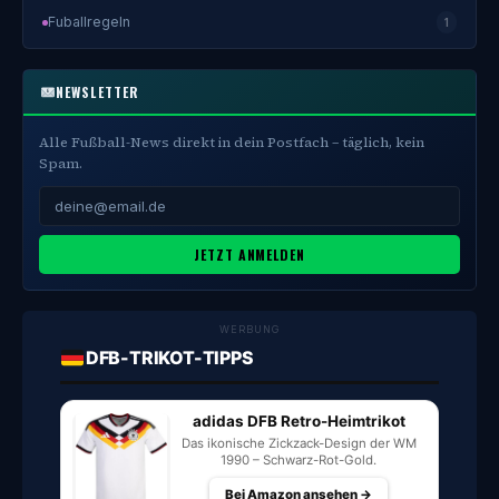
Fuballregeln
1
NEWSLETTER
Alle Fußball-News direkt in dein Postfach – täglich, kein
Spam.
JETZT ANMELDEN
WERBUNG
DFB-TRIKOT-TIPPS
adidas DFB Retro-Heimtrikot
Das ikonische Zickzack-Design der WM
1990 – Schwarz-Rot-Gold.
Bei Amazon ansehen →