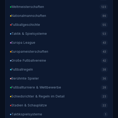
Weltmeisterschaften
123
Nationalmannschaften
86
Fußballgeschichte
55
Taktik & Spielsysteme
53
Europa League
43
Europameisterschaften
43
Große Fußballvereine
42
Fußballregeln
38
Berühmte Spieler
36
Fußballturniere & Wettbewerbe
28
Schiedsrichter & Regeln im Detail
23
Stadien & Schauplätze
22
Taktikspielsysteme
1