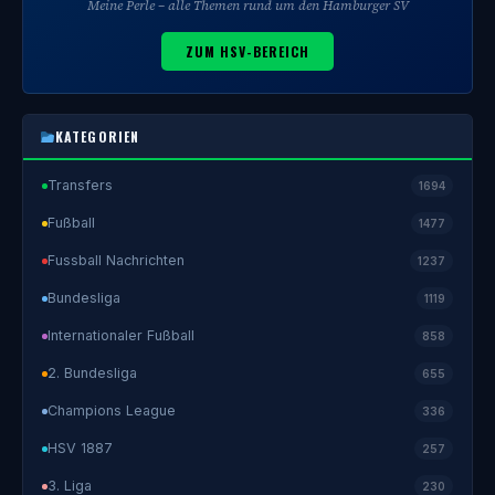
Meine Perle – alle Themen rund um den Hamburger SV
ZUM HSV-BEREICH
KATEGORIEN
Transfers
1694
Fußball
1477
Fussball Nachrichten
1237
Bundesliga
1119
Internationaler Fußball
858
2. Bundesliga
655
Champions League
336
HSV 1887
257
3. Liga
230