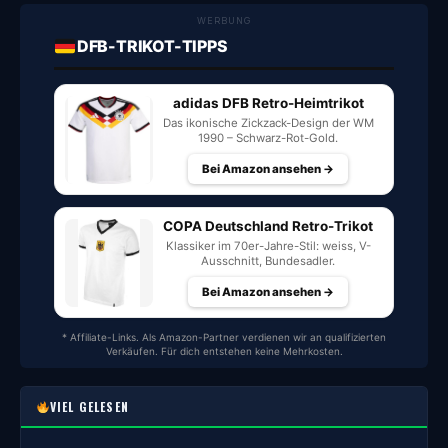
WERBUNG
DFB-TRIKOT-TIPPS
adidas DFB Retro-Heimtrikot
Das ikonische Zickzack-Design der WM
1990 – Schwarz-Rot-Gold.
Bei Amazon ansehen →
COPA Deutschland Retro-Trikot
Klassiker im 70er-Jahre-Stil: weiss, V-
Ausschnitt, Bundesadler.
Bei Amazon ansehen →
* Affiliate-Links. Als Amazon-Partner verdienen wir an qualifizierten
Verkäufen. Für dich entstehen keine Mehrkosten.
VIEL GELESEN