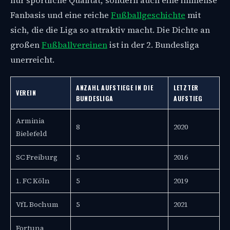
nur sportliche Qualität, sondern auch eine immense
Fanbasis und eine reiche
Fußballgeschichte
mit
sich, die die Liga so attraktiv macht. Die Dichte an
großen
Fußballvereinen
ist in der 2. Bundesliga
unerreicht.
ANZAHL AUFSTIEGE IN DIE
LETZTER
VEREIN
BUNDESLIGA
AUFSTIEG
Arminia
8
2020
Bielefeld
SC Freiburg
5
2016
1. FC Köln
5
2019
VfL Bochum
5
2021
Fortuna